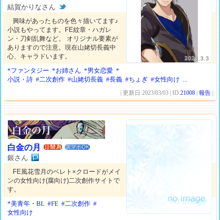
結賀かりなさん
興味があったものを色々描いてます♪
小説もやってます。FE紋章・ハガレ
ン・刀剣乱舞など。 オリジナル要素が
ありますので注意。現在山姥切長義中
心、キャラドいます。
2023.3.3
*ファンタジー
*お姉さん
*男女恋愛
*
小説・詩
#二次創作
#山姥切長義
#長義
#ちょぎ
#女性向け
...
| 更新日:2023/03/03 | ID:
21008
|
報告
|
白金の月
スマホOK
銀さん
FE風花雪月のベレト×クロードがメイ
ンの女性向け(腐向け)二次創作サイトで
す。
*美青年・BL
#FE
#二次創作
#
女性向け