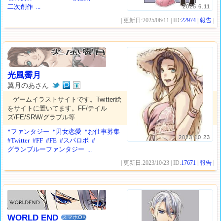
二次創作
...
2025.6.11
| 更新日:2025/06/11 | ID:
22974
|
報告
|
光風霽月
翼月のあさん
ゲームイラストサイトです。Twitter絵
をサイトに置いてます。FF/テイル
ズ/FE/SRW/グラブル等
*ファンタジー
*男女恋愛
*お仕事募集
2023.10.23
#Twitter
#FF
#FE
#スパロボ
#
グランブルーファンタジー
...
| 更新日:2023/10/23 | ID:
17671
|
報告
|
WORLD END
スマホOK