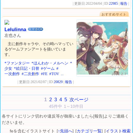
| 更新日:2022/04/04 | ID:
22985
|
報告
|
おすすめサイト
Lelulinna
スマホOK
左也さん
主に創作キャラや、その時ハマってい
るゲームファンアートを描いていま
す。
*ファンタジー
*ほんわか・メルヘン
*
少女
*絵日記・日替
#ゲーム
#
一次創作
#二次創作
#FE
#TOV
...
2021.2.7
| 更新日:2021/02/07 | ID:
20829
|
報告
|
1
2
3
4
5
次ページ
45件中 1～10件目
各サイトにリンク切れや違反等が御座いましたら[報告]よりご連絡く
ださいませ。
feを含むイラストサイト [
↑先頭へ
] [
カテゴリ一覧
] [
イラスト検索