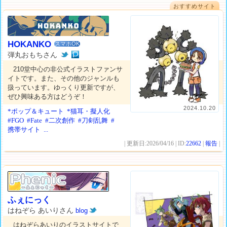
おすすめサイト
HOKANKO
スマホOK
弾丸おもちさん
210堂中心の非公式イラストファンサ
イトです。また、その他のジャンルも
扱っています。ゆっくり更新ですが、
ぜひ興味ある方はどうぞ！
2024.10.20
*ポップ＆キュート
*猫耳・擬人化
#FGO
#Fate
#二次創作
#刀剣乱舞
#
携帯サイト
...
| 更新日:2026/04/16 | ID:
22662
|
報告
|
ふぇにっく
はねぞら あいりさん
blog
はねぞらあいりのイラストサイトで