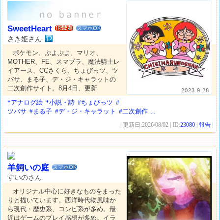
SweetHeart
スマホOK
さき姫さん
ポケモン、ぷよぷよ、マリオ、
MOTHER、FE、スマブラ、魔法騎士レ
イアース、CCさくら、ちょびっツ、ツ
バサ、まる子、デ・ジ・キャラットの
二次創作サイト。8月4日、更新
2023.9.28
*アナログ絵
*小説・詩
#ちょびっツ
#
ツバサ
#まる子
#デ・ジ・キャラット
#二次創作
...
| 更新日:2026/08/02 | ID:
23080
|
報告
|
羊飼いの庭
スマホOK
すいのさん
オリジナル中心に好きなものをまった
りと描いています。西洋時代物風味か
ら現代・歴史系、コンビ系が多め。最
近はゲームのプレイ感想が多め。イラ