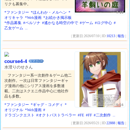
リクも募集中。
*ファンタジー
*ほんわか・メルヘン
*
7.10
オリキャラ
*Web漫画
*お絵かき掲示板
*作品募集
#ペルソナ
#遙かなる時空の中で
#ゲーム
#ログ中心
#
乙女ゲーム
...
| 更新日:2026/07/10 | ID:
10213
|
報告
|
course4-4
スマホOK
水澄りのせさん
ファンタジー系一次創作＆ゲーム他二
次創作。一次は日常ファンタジーギャ
グ漫画の他にシリアス漫画を多数連
載。二次はスクエニ作品中心に他社作
品も多数。
*ファンタジー
*ギャグ・コメディ
*
5.16
オリジナル
*Web漫画
#
ドラゴンクエスト
#オクトパストラベラー
#FE
#FF
#二次創作
...
| 更新日:2026/05/21 | ID:
22888
|
報告
|