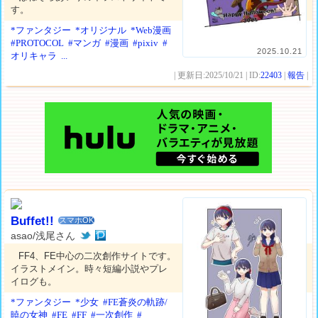
す。
*ファンタジー
*オリジナル
*Web漫画
#PROTOCOL
#マンガ
#漫画
#pixiv
#
2025.10.21
オリキャラ
...
| 更新日:2025/10/21 | ID:
22403
|
報告
|
Buffet!!
スマホOK
asao/浅尾さん
FF4、FE中心の二次創作サイトです。
イラストメイン。時々短編小説やプレ
イログも。
*ファンタジー
*少女
#FE蒼炎の軌跡/
暁の女神
#FE
#FF
#一次創作
#