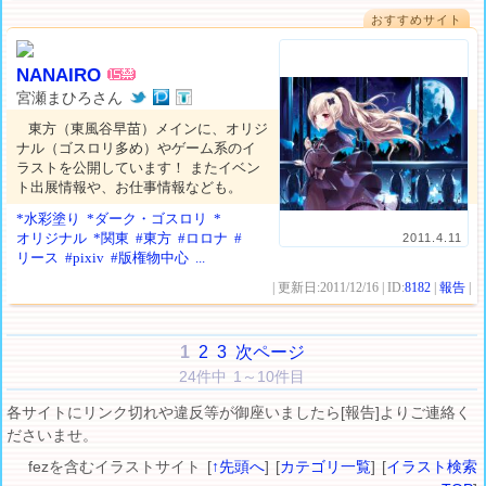
おすすめサイト
NANAIRO
宮瀬まひろさん
東方（東風谷早苗）メインに、オリジ
ナル（ゴスロリ多め）やゲーム系のイ
ラストを公開しています！ またイベン
ト出展情報や、お仕事情報なども。
*水彩塗り
*ダーク・ゴスロリ
*
オリジナル
*関東
#東方
#ロロナ
#
2011.4.11
リース
#pixiv
#版権物中心
...
| 更新日:2011/12/16 | ID:
8182
|
報告
|
1
2
3
次ページ
24件中 1～10件目
各サイトにリンク切れや違反等が御座いましたら[報告]よりご連絡く
ださいませ。
fezを含むイラストサイト [
↑先頭へ
] [
カテゴリ一覧
] [
イラスト検索