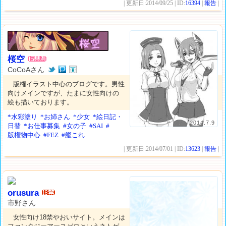
| 更新日:2014/09/25 | ID:
16394
|
報告
|
桜空
CoCoAさん
版権イラスト中心のブログです。男性
向けメインですが、たまに女性向けの
絵も描いております。
*水彩塗り
*お姉さん
*少女
*絵日記・
2014.7.9
日替
*お仕事募集
#女の子
#SAI
#
版権物中心
#FEZ
#艦これ
| 更新日:2014/07/01 | ID:
13623
|
報告
|
orusura
市野さん
女性向け18禁やおいサイト。メインは