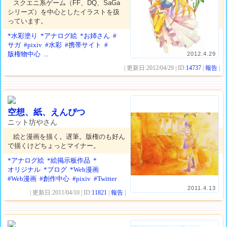
スクエニ系ゲーム（FF、DQ、SaGa
シリーズ）を中心としたイラストを扱
っています。
*水彩塗り
*アナログ絵
*お姉さん
#
サガ
#pixiv
#水彩
#携帯サイト
#
版権物中心
...
2012.4.29
| 更新日:2012/04/29 | ID:
14737
|
報告
|
空想、紙、えんぴつ
ニット坊やさん
絵と漫画を描く。遅筆。版権のも好ん
で描くけどちょっとマイナー。
*アナログ絵
*絵掲示板作品
*
オリジナル
*ブログ
*Web漫画
#Web漫画
#創作中心
#pixiv
#Twitter
2011.4.13
| 更新日:2011/04/10 | ID:
11821
|
報告
|