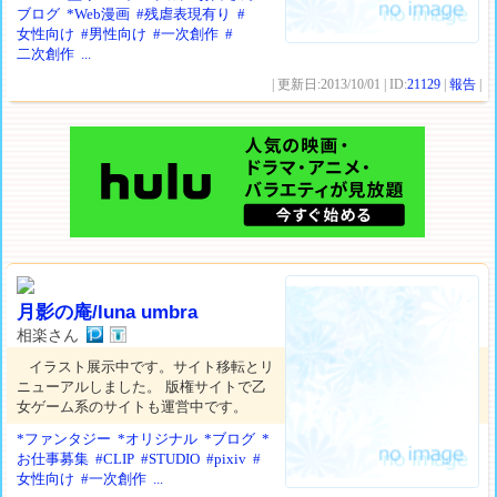
ブログ
*Web漫画
#残虐表現有り
#
女性向け
#男性向け
#一次創作
#
二次創作
...
| 更新日:2013/10/01 | ID:
21129
|
報告
|
月影の庵/luna umbra
相楽さん
イラスト展示中です。サイト移転とリ
ニューアルしました。 版権サイトで乙
女ゲーム系のサイトも運営中です。
*ファンタジー
*オリジナル
*ブログ
*
お仕事募集
#CLIP
#STUDIO
#pixiv
#
女性向け
#一次創作
...