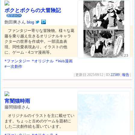
ボクとボクらの大冒険記
スマホOK
飽田爽さん
blog
ファンタジー寄りな冒険物。様々な葛
藤を乗り越え生きるオリジナルキャラ
クターの世界を作成中。一部流血表
現、同性愛表現あり。イラストの他
に、ゲーム・4コマ漫画等。
2018.4.23
*ファンタジー
*オリジナル
*Web漫画
#一次創作
| 更新日:2025/09/12 | ID:
22589
|
報告
|
宵闇猫時雨
藤間猫瞳さん
オリジナルのイラストを主に載せてい
ます。ちょっと古めのゲームを題材に
した二次創作絵も置いています。