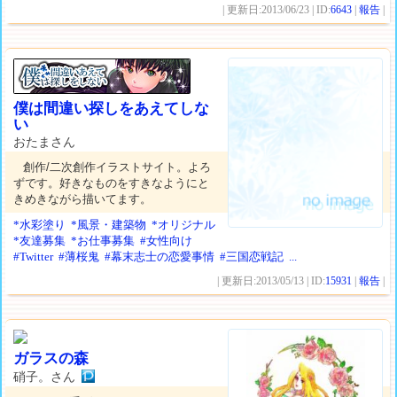
| 更新日:2013/06/23 | ID:
6643
|
報告
|
僕は間違い探しをあえてしな
い
おたまさん
創作/二次創作イラストサイト。よろ
ずです。好きなものをすきなようにと
きめきながら描いてます。
*水彩塗り
*風景・建築物
*オリジナル
*友達募集
*お仕事募集
#女性向け
#Twitter
#薄桜鬼
#幕末志士の恋愛事情
#三国恋戦記
...
| 更新日:2013/05/13 | ID:
15931
|
報告
|
ガラスの森
硝子。さん