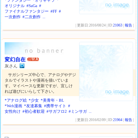
*ファンタジー
*オリキャラ
*
オリジナル
#SaGa
#
ファイナルファンタジー
#FF
#
一次創作
#二次創作
...
| 更新日:2016/08/24 | ID:
21063
|
報告
|
変幻自在
灰さん
サガシリーズ中心で、アナログやデジ
タルでイラストや漫画を描いていま
す。マイペースな更新ですが、宜しけ
れば遊びにいらして下さい。
*アナログ絵
*少女
*美青年・BL
*Web漫画
*友達募集
#携帯サイト
#
女性向け
#初心者歓迎
#サガフロ2
#ミンサガ
...
| 更新日:2016/02/09 | ID:
21964
|
報告
|