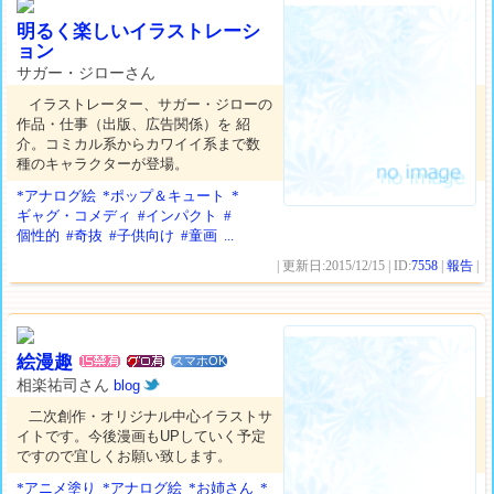
明るく楽しいイラストレーシ
ョン
サガー・ジローさん
イラストレーター、サガー・ジローの
作品・仕事（出版、広告関係）を 紹
介。コミカル系からカワイイ系まで数
種のキャラクターが登場。
*アナログ絵
*ポップ＆キュート
*
ギャグ・コメディ
#インパクト
#
個性的
#奇抜
#子供向け
#童画
...
| 更新日:2015/12/15 | ID:
7558
|
報告
|
絵漫趣
スマホOK
相楽祐司さん
blog
二次創作・オリジナル中心イラストサ
イトです。今後漫画もUPしていく予定
ですので宜しくお願い致します。
*アニメ塗り
*アナログ絵
*お姉さん
*