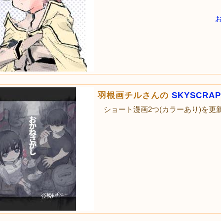
お
羽根画チルさんの
SKYSCRAP
ショート漫画2つ(カラーあり)を更