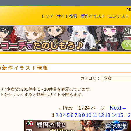
P
トップ
|
サイト検索
|
新作イラスト
|
コンテスト
の新作イラスト情報
カテゴリ：
 "少女"の 231件中 1～10件目を表示しています。
トをクリックすると投稿元サイトを開きます。
Next→
←Prev
1
/
24
ページ
1
2
3
4
5
6
7
8
9
10
11
12
13
14
15
..
2