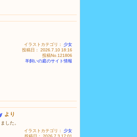
イラストカテゴリ：
少女
投稿日： 2026.7.10 18:16
投稿No.121806
羊飼いの庭のサイト情報
y
より
きました。
イラストカテゴリ：
少女
投稿日： 2026.7.3 17:01