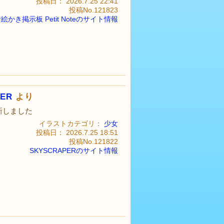
投稿日： 2026.7.25 22:41
投稿No.121823
絵かき掲示板 Petit Noteのサイト情報
ER
より
新しました
イラストカテゴリ：
少女
投稿日： 2026.7.25 18:51
投稿No.121822
SKYSCRAPERのサイト情報