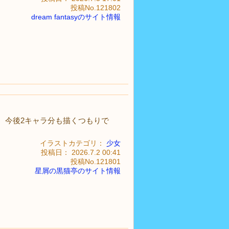
投稿No.121802
dream fantasyのサイト情報
。今後2キャラ分も描くつもりで
イラストカテゴリ：
少女
投稿日： 2026.7.2 00:41
投稿No.121801
星屑の黒猫亭のサイト情報