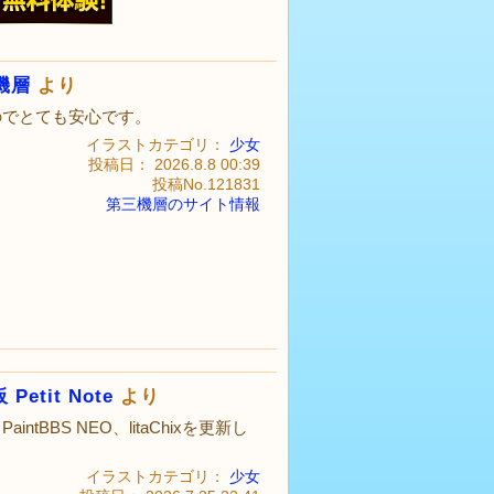
機層
より
のでとても安心です。
イラストカテゴリ：
少女
投稿日： 2026.8.8 00:39
投稿No.121831
第三機層のサイト情報
etit Note
より
BBS NEO、litaChixを更新し
イラストカテゴリ：
少女