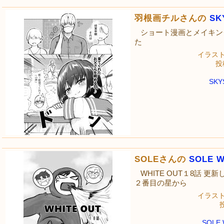
羽根画チルさんの
SK
ショート漫画とメイキン
た
イラス
投稿
SK
SOLEさんの
SOLE W
WHITE OUT１8話 更
２番目の星から
イラス
投
SOLE