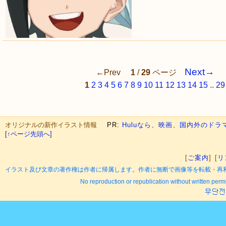
Next→
←Prev
1
/
29
ページ
1
2
3
4
5
6
7
8
9
10
11
12
13
14
15
..
29
オリジナルの新作イラスト情報
PR:
Huluなら、映画、国内外のド
[↑ページ先頭へ]
[
ご案内
] [
リ
イラスト及び文章の著作権は作者に帰属します。作者に無断で画像等を転載・再
No reproduction or republication without written permi