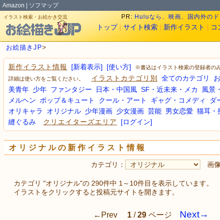
Amazon
|
ソフマップ
PR:
Huluなら、映画、国内外の
イラスト検索・お絵かき交流
トップ
|
サイト検索
|
新作イラスト
|
コ
お絵描きJP
>
[新着表示]
[使い方]
新作イラスト情報
※書込はイラスト検索の登録者の
全てのカテゴリ
イラストカテゴリ別
詳細は使い方をご覧ください。
美青年
少年
ファンタジー
日本・中国風
SF・近未来・メカ
風景
メルヘン
ポップ＆キュート
クール・アート
ギャグ・コメディ
ダ
オリキャラ
オリジナル
少年漫画
少女漫画
芸能
男女恋愛
猫耳・
縫ぐるみ
[ログイン]
クリエイターズエリア
オリジナルの新作イラスト情報
カテゴリ：
画像
カテゴリ "オリジナル"の 290件中 1～10件目を表示しています。
イラストをクリックすると投稿元サイトを開きます。
Next→
←Prev
1
/
29
ページ