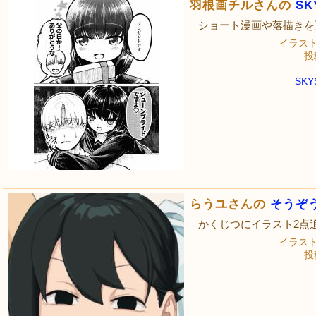
羽根画チルさんの
SK
ショート漫画や落描きを
イラス
投稿
SK
らうユさんの
そうぞ
かくじつにイラスト2点
イラス
投稿