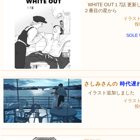
WHITE OUT１7話 更
２番目の星から
イラス
投稿
SOLE
さしみさんの
時代遅
イラスト追加しました
イラス
投稿