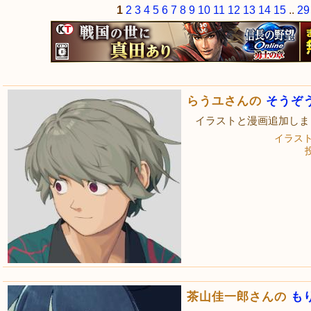
1
2
3
4
5
6
7
8
9
10
11
12
13
14
15
..
29
らうユさんの
そうぞ
イラストと漫画追加しま
イラス
投
茶山佳一郎さんの
も