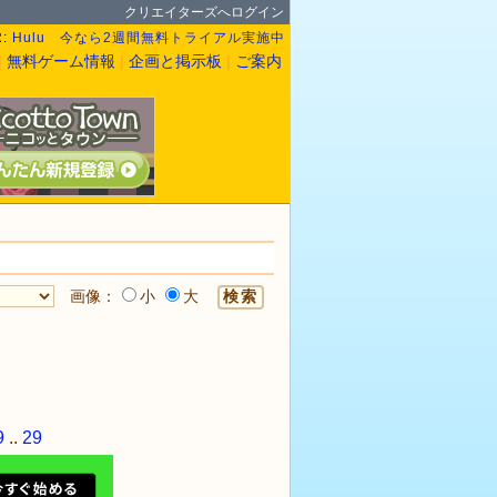
クリエイターズへログイン
R:
Hulu 今なら2週間無料トライアル実施中
|
無料ゲーム情報
|
企画と掲示板
|
ご案内
画像：
小
大
9
..
29