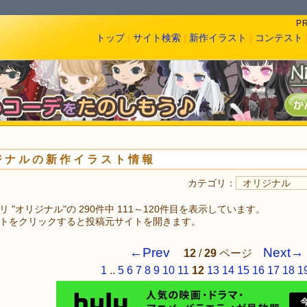
P
トップ
|
サイト検索
|
新作イラスト
|
コンテスト
ジナルの新作イラスト情報
カテゴリ：
 "オリジナル"の 290件中 111～120件目を表示しています。
トをクリックすると投稿元サイトを開きます。
←Prev
Next→
12
/
29
ページ
1
..
5
6
7
8
9
10
11
12
13
14
15
16
17
18
1