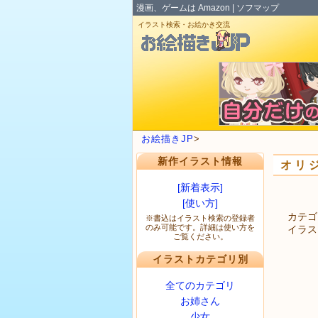
漫画、ゲームは
Amazon
|
ソフマップ
イラスト検索・お絵かき交流
お絵描きJP
>
新作イラスト情報
オリ
[新着表示]
[使い方]
カテゴリ
※書込はイラスト検索の登録者
のみ可能です。詳細は使い方を
イラス
ご覧ください。
イラストカテゴリ別
全てのカテゴリ
お姉さん
少女