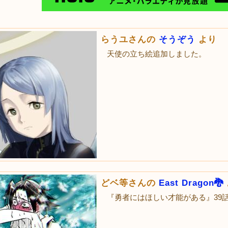
らうユさんの
そうぞう
より
天使の立ち絵追加しました。
どベ等さんの
East Dragon🐉
『勇者にはほしい才能がある』39話