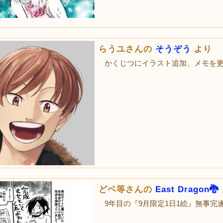
らうユさんの
そうぞう
より
かくじつにイラスト追加、メモを
どベ等さんの
East Dragon🐉
9年目の『9月限定1日1絵』無事完