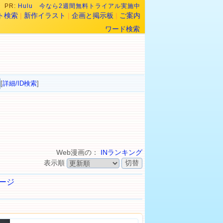
PR:
Hulu 今なら2週間無料トライアル実施中
ト検索
|
新作イラスト
|
企画と掲示板
|
ご案内
ワード検索
[
詳細/ID検索
]
Web漫画の：
INランキング
表示順
ージ