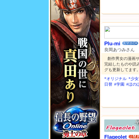
Plu-mi
スマホOK
良岡あつみさん
創作男女の漫画
完結したものや読
グも更新してます
*オリジナル
*少
日替
#学園
#ほの
Flageolet