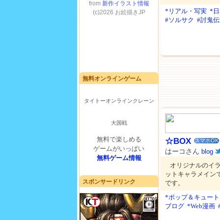
*リアル・写実
*
#ソルサク
#討鬼伝
無料オンラインゲーム
タイトーオンラインクレーン
大国戦
無料で楽しめる
☆BOX
スマホOK
ゲームがいっぱい
はーコさん
blog
無料ゲーム情報
オリジナルのイ
ットキャラメイン
スポンサードリンク
です。
*ポップ＆キュート
ブログ
*Web漫画