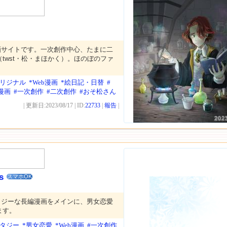
画サイトです。一次創作中心、たまに二
twst・松・まほかく）。ほのぼのファ
。
オリジナル
*Web漫画
*絵日記・日替
#
B漫画
#一次創作
#二次創作
#おそ松さん
| 更新日:2023/08/17 | ID:
22733
|
報告
|
202
s
スマホOK
タジーな長編漫画をメインに、男女恋愛
ます。
ンタジー
*男女恋愛
*Web漫画
#一次創作