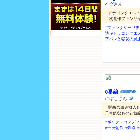
ペグさん
ドラゴンクエス
二次創作ファンサ
*ファンタジー
*
詩
#ドラゴンクエ
アバンと獄炎の魔
0番線
スマホOK
にぼしさん
関西の鉄道擬人
日常的なものと昔
*ギャグ・コメディ
#一次創作
#鉄道