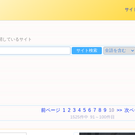
サイ
開しているサイト
前ページ
1
2
3
4
5
6
7
8
9
10
>>
次ペ
1525件中 91～100件目