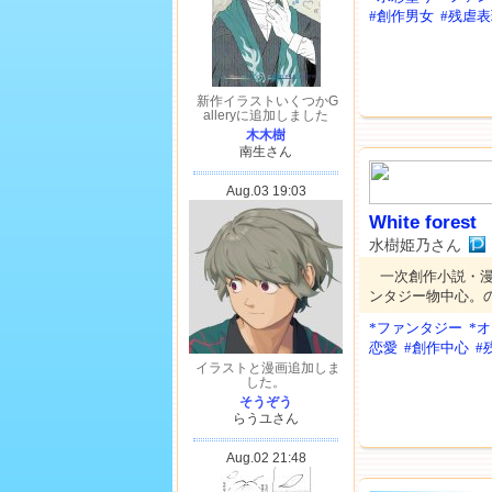
#創作男女
#残虐
White forest
水樹姫乃さん
一次創作小説・
ンタジー物中心。
*ファンタジー
*
恋愛
#創作中心
#