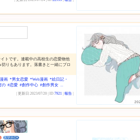
サイトです。連載中の高校生の恋愛物他
み切りもあります。落書きと一緒にブロ
。
女漫画
*男女恋愛
*Web漫画
*絵日記・
ぼの
#恋愛
#創作中心
#創作男女
...
| 更新日:2023/07/20 | ID:
7921
|
報告
|
20
スマホOK