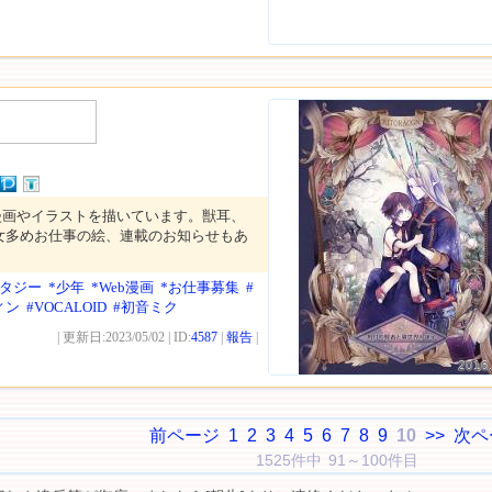
漫画やイラストを描いています。獣耳、
女多めお仕事の絵、連載のお知らせもあ
ンタジー
*少年
*Web漫画
*お仕事募集
#
ィン
#VOCALOID
#初音ミク
| 更新日:2023/05/02 | ID:
4587
|
報告
|
2016
前ページ
1
2
3
4
5
6
7
8
9
10
>>
次ペ
1525件中 91～100件目