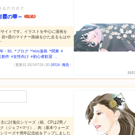
岩霞の華～
作サイトです。イラストを中心に漫画を
。岩×霞のマイナー路線をひた走るもはや
す
年・BL
*ブログ
*Web漫画
*関東
#
次創作
#女性向け
#初心者歓迎
...
| 更新日:2023/07/26 | ID:
20524
|
報告
|
202
主に討鬼伝シリーズ（箱、CPは2男ノ
サク（ジェフ×マリ）、肉（基本ウォーズ
伝シリーズ十周年記念絵をアップしました