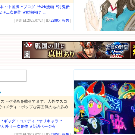
日本・中国風
*ブログ
*Web漫画
#討鬼伝
2
#二次創作
#女性向け
...
| 更新日:2023/07/24 | ID:
22995
|
報告
|
202
ラストや漫画を載せてます。人外マスコ
でコメディ・ポップな雰囲気のもの多め
*ギャグ・コメディ
*オリキャラ
*
#人外
#一次創作
#英語ページ有
| 更新日:2023/07/24 | ID:
22953
|
報告
|