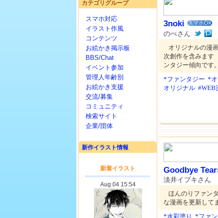
カテゴリグループ
スマホ対応
3noki
スマホOK
イラスト作風
のぺさん
コンテンツ
オリジナルの漫
お絵かき掲示板
次創作を含みます（
BBS/Chat
ンタジー傾向です
イベント参加
管理人年齢別
*ファンタジー
*
お絵かき支援
オリジナル
#WE
交流/募集
コミュニティ
検索サイト
企業/団体
新作イラスト情報
Goodbye Tear
淡井イブキさん
ほんのりファン
な漫画を更新して
*水彩塗り
*ファ