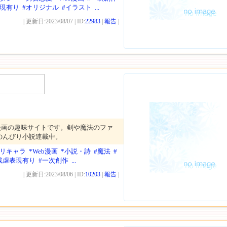
表現有り
#オリジナル
#イラスト
...
| 更新日:2023/08/07 | ID:
22983
|
報告
|
漫画の趣味サイトです。剣や魔法のファ
のんびり小説連載中。
オリキャラ
*Web漫画
*小説・詩
#魔法
#
残虐表現有り
#一次創作
...
| 更新日:2023/08/06 | ID:
10203
|
報告
|