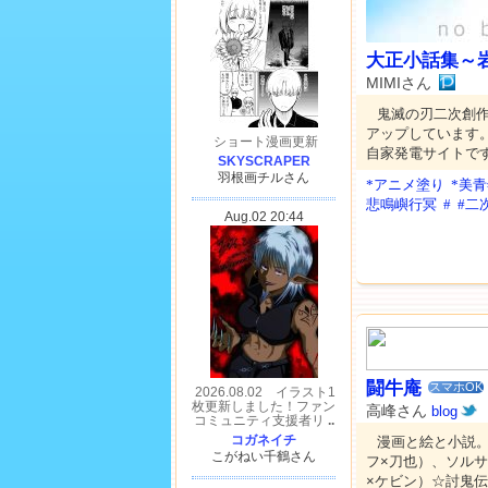
大正小話集～
MIMIさん
鬼滅の刃二次創
アップしています
自家発電サイトで
*アニメ塗り
*美青
悲鳴嶼行冥
#
#二
闘牛庵
スマホOK
高峰さん
blog
漫画と絵と小説。
フ×刀也）、ソル
×ケビン）☆討鬼