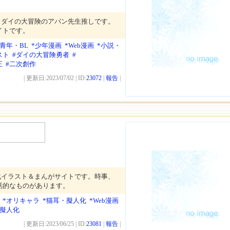
トダイの大冒険のアバン先生推しです。
イトです。
美青年・BL
*少年漫画
*Web漫画
*小説・
スト
#ダイの大冒険勇者
#
王
#二次創作
| 更新日:2023/07/02 | ID:
23072
|
報告
|
化イラスト＆まんがサイトです。時事、
話的なものがあります。
*オリキャラ
*猫耳・擬人化
*Web漫画
#擬人化
| 更新日:2023/06/25 | ID:
23081
|
報告
|