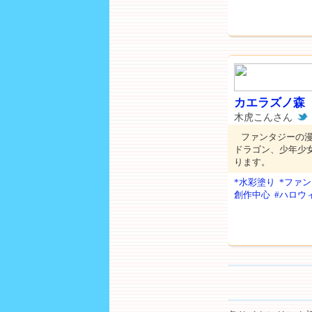
カエラズノ森
木虎こんさん
ファンタジーの
ドラゴン、少年少
ります。
*水彩塗り
*ファ
創作中心
#ハロウ