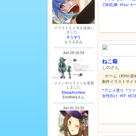
刀剣乱舞
#Fate
#
ねこ箱
しのさん
ゲーム（KHや原
創作イラストサイ
*アニメ塗り
*フ
女性向け
#FF
#幻