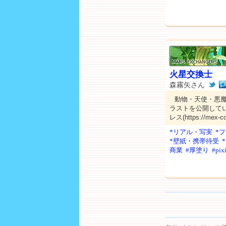
火星交換士
森霧矢さん
動物・天使・悪
ラストを公開してい
レス(https://mex
*リアル・写実
*
*壁紙・携帯待受
商業
#厚塗り
#pix