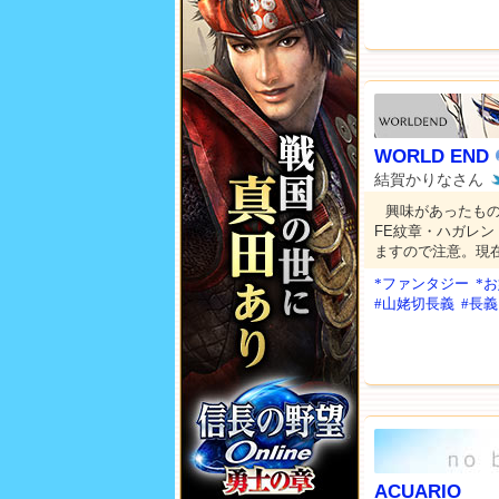
WORLD END
結賀かりなさん
興味があったも
FE紋章・ハガレン
ますので注意。現
*ファンタジー
*
#山姥切長義
#長義
ACUARIO