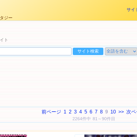
サイ
ンタジー
イト
前ページ
1
2
3
4
5
6
7
8
9
10
>>
次ペ
2264件中 81～90件目