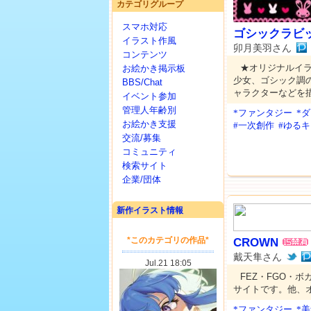
カテゴリグループ
スマホ対応
ゴシックラビ
イラスト作風
卯月美羽さん
コンテンツ
★オリジナルイ
お絵かき掲示板
少女、ゴシック調
BBS/Chat
ャラクターなどを
イベント参加
管理人年齢別
*ファンタジー
*
お絵かき支援
#一次創作
#ゆる
交流/募集
コミュニティ
検索サイト
企業/団体
新作イラスト情報
CROWN
戴天隼さん
FEZ・FGO・ボ
サイトです。他、
*ファンタジー
*