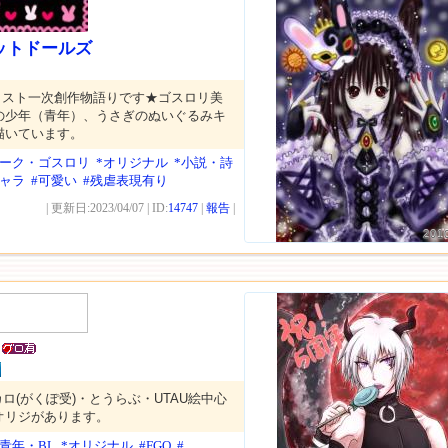
ットドールズ
ラスト一次創作物語りです★ゴスロリ美
の少年（青年）、うさぎのぬいぐるみキ
描いています。
ダーク・ゴスロリ
*オリジナル
*小説・詩
キャラ
#可愛い
#残虐表現有り
| 更新日:2023/04/07 | ID:
14747
|
報告
|
201
カロ(がくぽ受)・とうらぶ・UTAU絵中心
オリジがあります。
美青年・BL
*オリジナル
#FGO
#