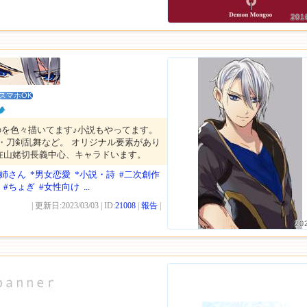
201
スマホOK
のを色々描いてます♪小説もやってます。
・刀剣乱舞など。 オリジナル要素があり
在山姥切長義中心、キャラドいます。
お姉さん
*男女恋愛
*小説・詩
#二次創作
#ちょぎ
#女性向け
...
| 更新日:2023/03/03 | ID:
21008
|
報告
|
20