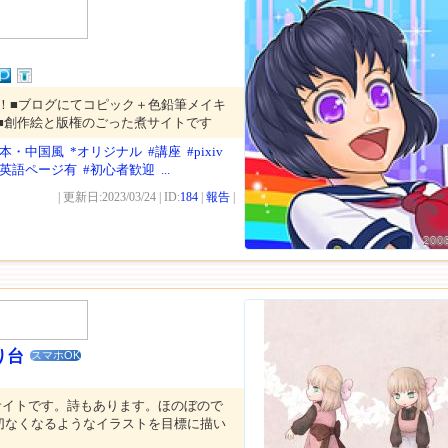
！■ブログにてコピック＋色鉛筆メイキ
す■創作絵と版権のごった煮サイトです
日本・中国風
*オリジナル
#講座
#pixiv
#英語ページ有
#初心者歓迎
...
| 更新日:2023/03/24 | ID:
184
|
報告
|
200
り台
スマホOK
サイトです。詩もあります。ほのぼので
切なくなるようなイラストを目標に描い