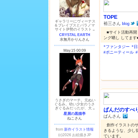
TOPE
裕三さん
blog
■サイト活動再開
ング晒し してま
*ファンタジー
*
#ポニーティール
ぱんだのすべ
ぱんさん
創作イラストの
きるような、少し
ています。