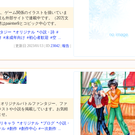
魂、ゲーム関係のイラストを描いていま
説も外部サイトで連載中です。（20万文
painter9とコピック中心です。
ンタジー
*オリジナル
*小説・詩
#
け
#未成年向け
#初心者歓迎
#空
...
| 更新日:2023/01/13 | ID:
23042
|
報告
|
。オリジナルバトルファンタジー、ファ
ラストや小説を掲載しています。お気軽
ませ。
オリキャラ
*オリジナル
*ブログ
*小説・
ナル
#創作
#創作中心
#一次創作
...