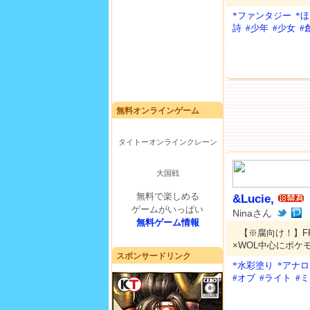
*ファンタジー
*
詩
#少年
#少女
#
無料オンラインゲーム
タイトーオンラインクレーン
大国戦
無料で楽しめる
&Lucie,
ゲームがいっぱい
Ninaさん
無料ゲーム情報
【※腐向け！】FF
×WOL中心にポケ
スポンサードリンク
*水彩塗り
*アナ
#オブ
#ライト
#