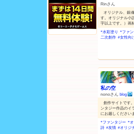
Rinさん
オリジナル、銀
す。オリジナル小
字以上です。）画材は
*水彩塗り
*ファ
二次創作
#女性向
私の空
nonoさん
blog
創作サイトです
ンタジー作品のイ
にお越しください
*ファンタジー
*
詩
#友情
#オリジ