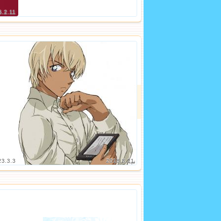
6.2.11
23.3.3
2018.8.21