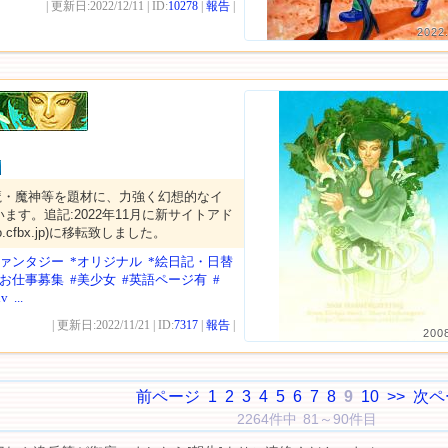
| 更新日:2022/12/11 | ID:
10278
|
報告
|
2022
魔・魔神等を題材に、力強く幻想的なイ
ます。追記:2022年11月に新サイトアド
-co.cfbx.jp)に移転致しました。
ファンタジー
*オリジナル
*絵日記・日替
*お仕事募集
#美少女
#英語ページ有
#
iv
...
| 更新日:2022/11/21 | ID:
7317
|
報告
|
200
前ページ
1
2
3
4
5
6
7
8
9
10
>>
次ペ
2264件中 81～90件目