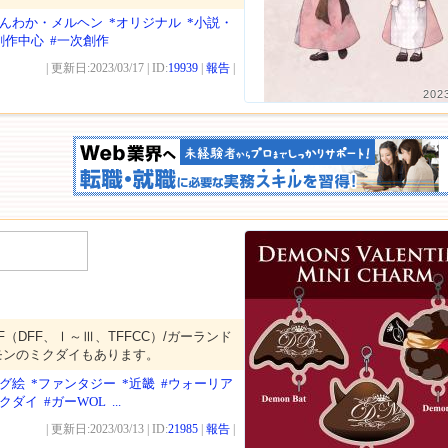
ほんわか・メルヘン
*オリジナル
*小説・
創作中心
#一次創作
| 更新日:2023/03/17 | ID:
19939
|
報告
|
202
（DFF、Ⅰ～Ⅲ、TFFCC）/ガーランド
モンのミクダイもあります。
ログ絵
*ファンタジー
*近畿
#ウォーリア
ミクダイ
#ガーWOL
...
| 更新日:2023/03/13 | ID:
21985
|
報告
|