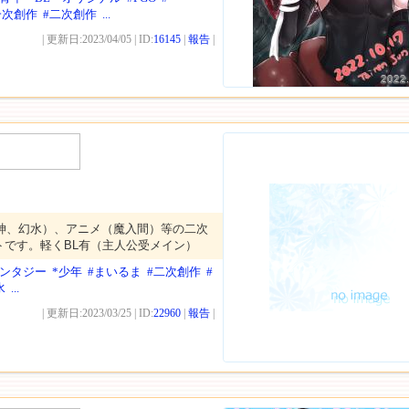
一次創作
#二次創作
...
| 更新日:2023/04/05 | ID:
16145
|
報告
|
2022
神、幻水）、アニメ（魔入間）等の二次
トです。軽くBL有（主人公受メイン）
ァンタジー
*少年
#まいるま
#二次創作
#
水
...
| 更新日:2023/03/25 | ID:
22960
|
報告
|