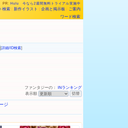
PR:
Hulu 今なら2週間無料トライアル実施中
ト検索
|
新作イラスト
|
企画と掲示板
|
ご案内
ワード検索
[
詳細/ID検索
]
ファンタジーの：
INランキング
表示順
ージ