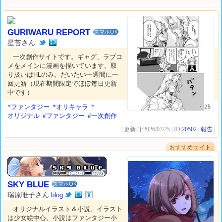
GURIWARU REPORT
スマホOK
星苔さん
一次創作サイトです。ギャグ、ラブコ
メをメインに漫画を描いています。取
り扱いはHLのみ。だいたい一週間に一
回更新（現在期間限定でほぼ毎日更新
中です）
*ファンタジー
*オリキャラ
*
7.25
オリジナル
#ファンタジー
#一次創作
| 更新日:2026/07/25 | ID:
20502
|
報告
|
おすすめサイト
SKY BLUE
スマホOK
瑞原唯子さん
blog
オリジナルイラスト＆小説。イラスト
は少女絵中心。小説はファンタジー小