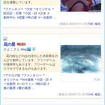
説を連載しています。
*ファンタジー
*少女
*オリジナル
*
2022.1.1
絵日記・日替
*小説・詩
#少女
#
創作中心
#恋愛
#年の差
#一次創作
...
| 更新日:2026/07/15 | ID:
7500
|
報告
|
花の星
かよこさん
blog
花の絵などのほのぼのした水彩画をの
んびり創作しています。フリーゲーム
や漫画等もあります。フリーゲームは
スマホでできるものもあります。
*アナログ絵
*ファンタジー
*
オリジナル
*Web漫画
*小説・詩
#
7.13
一次創作
#ハロウィン
#桜の花
#
春の風景
#夏の風景
...
| 更新日:2026/07/13 | ID:
11144
|
報告
|