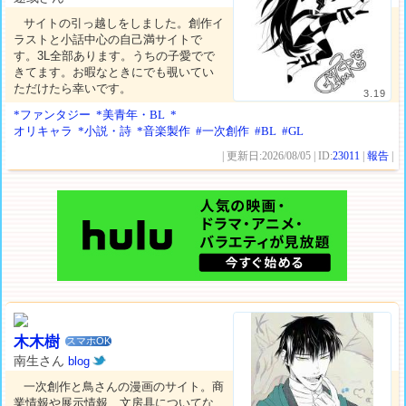
サイトの引っ越しをしました。創作イ
ラストと小話中心の自己満サイトで
す。3L全部あります。うちの子愛でで
きてます。お暇なときにでも覗いてい
ただけたら幸いです。
3.19
*ファンタジー
*美青年・BL
*
オリキャラ
*小説・詩
*音楽製作
#一次創作
#BL
#GL
| 更新日:2026/08/05 | ID:
23011
|
報告
|
木木樹
スマホOK
南生さん
blog
一次創作と鳥さんの漫画のサイト。商
業情報や展示情報、文房具についてな