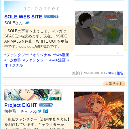
SOLE WEB SITE
スマホOK
SOLEさん
SOLEの宇宙へようこそ。マンガは
SPACEから読めます。現在、INSIDE
ANIMALSを休止、WHITE OUTを更新
中です。outsideは完結済みです。
8.8
*ファンタジー
*オリジナル
*Web漫画
#一次創作
#ファンタジー
#Web漫画
#
オリジナル
| 更新日:2026/08/08 | ID:
23082
|
報告
|
人気サイト
Project EIGHT
スマホOK
桜井飛一さん
blog
和風ファンタジー【幻創里見八犬伝】
を創作しています。キャラクター紹