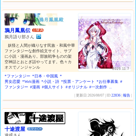
鴉月鳳凰伝
鴉月語り部さん
妖怪と人間が織りなす民族・和風中華
ファンタジーな創作絵文サイト、サブ
に小説・漫画あり。部族戦争ものの架
空神話とおとぎ話やってます。色々カ
オスでノンジャンル
2025.11.7
*ファンタジー
*日本・中国風
*
男女恋愛
*Web漫画
*小説・詩
*投票・アンケート
*お仕事募集
#
ファンタジー
#漫画
#個人サイト
#オリジナル
#一次創作
...
| 更新日:2026/08/07 | ID:
22836
|
報告
|
十途渡屋
スマホOK
途或さん