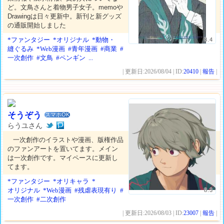
ど。文鳥さんと着物男子女子。memoや
Drawingは日々更新中。新刊と新グッズ
の通販開始しました
*ファンタジー
*オリジナル
*動物・
8.4
縫ぐるみ
*Web漫画
#青年漫画
#商業
#
一次創作
#文鳥
#ペンギン
...
| 更新日:2026/08/04 | ID:
20410
|
報告
|
そうぞう
スマホOK
らうユさん
一次創作のイラストや漫画、版権作品
のファンアートを置いてます。メイン
は一次創作です。マイペースに更新し
てます。
*ファンタジー
*オリキャラ
*
オリジナル
*Web漫画
#残虐表現有り
#
8.3
一次創作
#二次創作
| 更新日:2026/08/03 | ID:
23007
|
報告
|