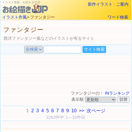
イラスト検索・お絵かき交流
新作イラスト
|
ご案内
イラスト作風
> ファンタジー
ワード検索
ファンタジー
西洋ファンタジー風などのイラストが有るサイト
ファンタジーの：
INランキング
表示順
1
2
3
4
5
6
7
8
9
10
>>
次ページ
2263件中 1～10件目