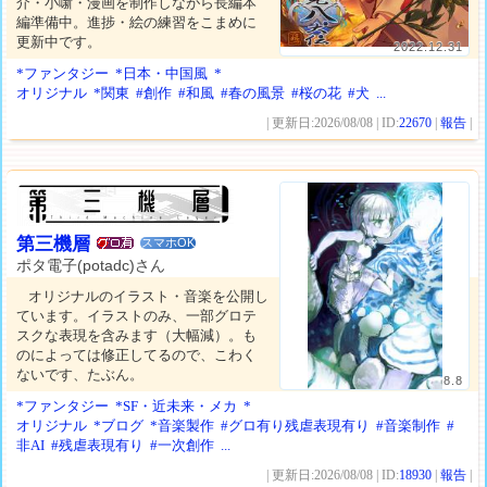
介・小噺・漫画を制作しながら長編本
編準備中。進捗・絵の練習をこまめに
更新中です。
2022.12.31
*ファンタジー
*日本・中国風
*
オリジナル
*関東
#創作
#和風
#春の風景
#桜の花
#犬
...
| 更新日:2026/08/08 | ID:
22670
|
報告
|
第三機層
スマホOK
ポタ電子(potadc)さん
オリジナルのイラスト・音楽を公開し
ています。イラストのみ、一部グロテ
スクな表現を含みます（大幅減）。も
のによっては修正してるので、こわく
ないです、たぶん。
8.8
*ファンタジー
*SF・近未来・メカ
*
オリジナル
*ブログ
*音楽製作
#グロ有り残虐表現有り
#音楽制作
#
非AI
#残虐表現有り
#一次創作
...
| 更新日:2026/08/08 | ID:
18930
|
報告
|