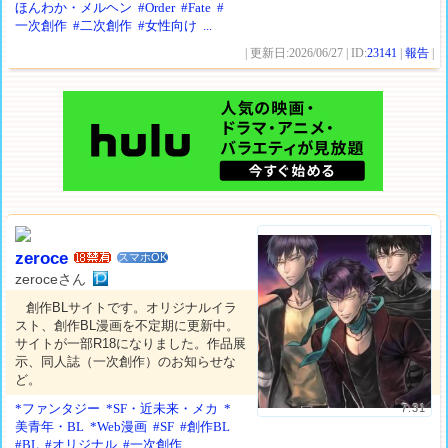
ほんわか・メルヘン
#Order
#Fate
#
一次創作
#二次創作
#女性向け
...
| 更新日:2026/06/27 | ID:
23141
|
報告
|
zeroce
スマホOK
zeroceさん
創作BLサイトです。オリジナルイラ
スト、創作BL漫画を不定期に更新中。
サイトが一部R18になりました。作品展
示、同人誌（一次創作）のお知らせな
ど。
*ファンタジー
*SF・近未来・メカ
*
7.31
美青年・BL
*Web漫画
#SF
#創作BL
#BL
#オリジナル
#一次創作
...