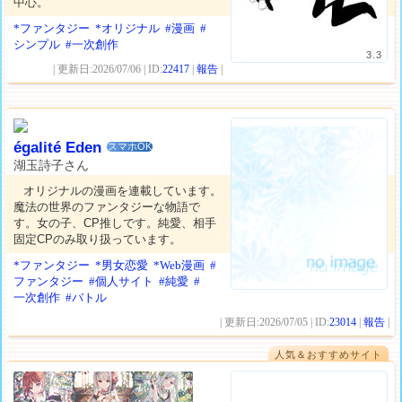
中心。
*ファンタジー
*オリジナル
#漫画
#
シンプル
#一次創作
3.3
| 更新日:2026/07/06 | ID:
22417
|
報告
|
égalité Eden
スマホOK
湖玉詩子さん
オリジナルの漫画を連載しています。
魔法の世界のファンタジーな物語で
す。女の子、CP推しです。純愛、相手
固定CPのみ取り扱っています。
*ファンタジー
*男女恋愛
*Web漫画
#
ファンタジー
#個人サイト
#純愛
#
一次創作
#バトル
| 更新日:2026/07/05 | ID:
23014
|
報告
|
人気＆おすすめサイト