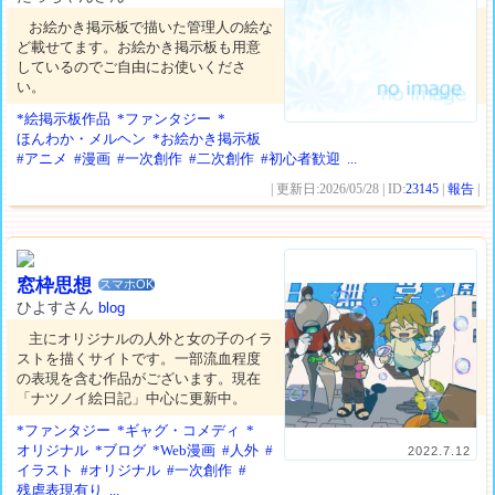
お絵かき掲示板で描いた管理人の絵な
ど載せてます。お絵かき掲示板も用意
しているのでご自由にお使いくださ
い。
*絵掲示板作品
*ファンタジー
*
ほんわか・メルヘン
*お絵かき掲示板
#アニメ
#漫画
#一次創作
#二次創作
#初心者歓迎
...
| 更新日:2026/05/28 | ID:
23145
|
報告
|
窓枠思想
スマホOK
ひよすさん
blog
主にオリジナルの人外と女の子のイラ
ストを描くサイトです。一部流血程度
の表現を含む作品がございます。現在
「ナツノイ絵日記」中心に更新中。
*ファンタジー
*ギャグ・コメディ
*
オリジナル
*ブログ
*Web漫画
#人外
#
2022.7.12
イラスト
#オリジナル
#一次創作
#
残虐表現有り
...