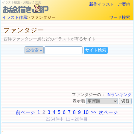
イラスト検索・お絵かき交流
新作イラスト
|
ご案内
イラスト作風
> ファンタジー
ワード検索
ファンタジー
西洋ファンタジー風などのイラストが有るサイト
ファンタジーの：
INランキング
表示順
前ページ
1
2
3
4
5
6
7
8
9
10
>>
次ページ
2264件中 11～20件目