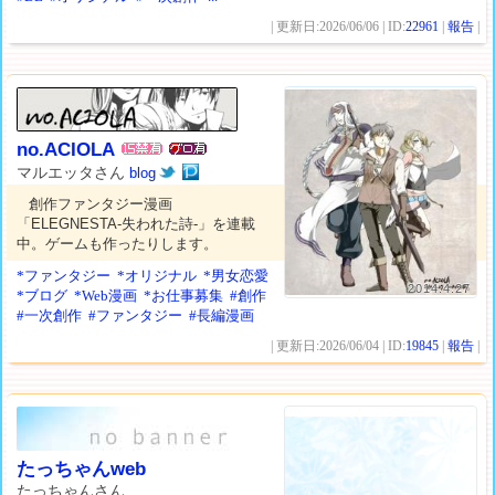
| 更新日:2026/06/06 | ID:
22961
|
報告
|
no.ACIOLA
マルエッタさん
blog
創作ファンタジー漫画
「ELEGNESTA-失われた詩-」を連載
中。ゲームも作ったりします。
*ファンタジー
*オリジナル
*男女恋愛
2014.4.27
*ブログ
*Web漫画
*お仕事募集
#創作
#一次創作
#ファンタジー
#長編漫画
| 更新日:2026/06/04 | ID:
19845
|
報告
|
たっちゃんweb
たっちゃんさん