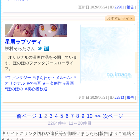
| 更新日:2026/05/24 | ID:
22901
|
報告
|
おすすめサイト
星屑ラプソディ
餅村そらたさん
オリジナルの漫画作品を公開していま
す。ほのぼのファンタジースローライ
フ。
*ファンタジー
*ほんわか・メルヘン
*
オリジナル
#ケモ耳
#一次創作
#漫画
#ほのぼの
#初心者歓迎
...
| 更新日:2026/05/21 | ID:
22913
|
報告
|
前ページ
1
2
3
4
5
6
7
8
9
10
>>
次ページ
2264件中 11～20件目
各サイトにリンク切れや違反等が御座いましたら[報告]よりご連絡く