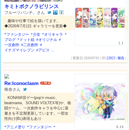
キミトボクノラビリンス
フルーツパンチ。さん
趣味や仕事で絵を描いてます。
◆2026年7月1日 ギャラリーを更新◆
*ファンタジー
*少女
*オリキャラ
*
ブログ
*ドット絵
#オリジナル
#
1.1
一次創作
#二次創作
#
イナズマイレブン
#アビス
...
| 更新日:2026/07/01 | ID:
22823
|
報告
|
Re:Iconoclasm
唯奈さん
KONAMI音ゲー(pop’n music、
beatmania、SOUND VOLTEX等)や、格
闘ゲーム、一次創作キャラを中心に落
書きを不定期更新しています。一部女
性向け(BL)表現もあり
*アニメ塗り
*ファンタジー
*
6.19