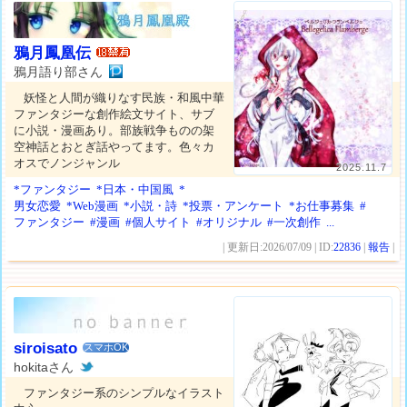
鴉月鳳凰伝
鴉月語り部さん
妖怪と人間が織りなす民族・和風中華
ファンタジーな創作絵文サイト、サブ
に小説・漫画あり。部族戦争ものの架
空神話とおとぎ話やってます。色々カ
オスでノンジャンル
2025.11.7
*ファンタジー
*日本・中国風
*
男女恋愛
*Web漫画
*小説・詩
*投票・アンケート
*お仕事募集
#
ファンタジー
#漫画
#個人サイト
#オリジナル
#一次創作
...
| 更新日:2026/07/09 | ID:
22836
|
報告
|
siroisato
スマホOK
hokitaさん
ファンタジー系のシンプルなイラスト