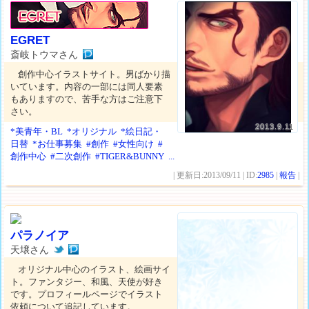
EGRET
斎岐トウマさん
創作中心イラストサイト。男ばかり描
いています。内容の一部には同人要素
もありますので、苦手な方はご注意下
さい。
2013.9.11
*美青年・BL
*オリジナル
*絵日記・
日替
*お仕事募集
#創作
#女性向け
#
創作中心
#二次創作
#TIGER&BUNNY
...
| 更新日:2013/09/11 | ID:
2985
|
報告
|
パラノイア
天壌さん
オリジナル中心のイラスト、絵画サイ
ト。ファンタジー、和風、天使が好き
です。プロフィールページでイラスト
依頼について追記しています。