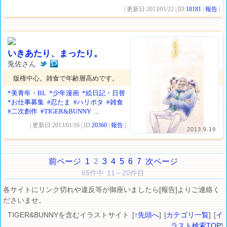
| 更新日:2013/01/22 | ID:
18181
|
報告
|
いきあたり、まったり。
兎佐さん
版権中心。雑食で年齢層高めです。
*美青年・BL
*少年漫画
*絵日記・日替
*お仕事募集
#忍たま
#ハリポタ
#雑食
#二次創作
#TIGER&BUNNY
...
| 更新日:2013/01/16 | ID:
20360
|
報告
|
2013.9.19
前ページ
1
2
3
4
5
6
7
次ページ
65件中 11～20件目
各サイトにリンク切れや違反等が御座いましたら[報告]よりご連絡く
ださいませ。
TIGER&BUNNYを含むイラストサイト [
↑先頭へ
] [
カテゴリ一覧
] [
イ
ラスト検索TOP
]