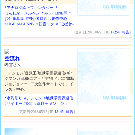
*アナログ絵
*ファンタジー
*
ほんわか・メルヘン
*SNS・LINE等
*
お仕事募集
#初心者歓迎
#創作中心
#TIGER&BUNNY
#初音ミク
#二次創作
...
| 更新日:2013/06/26 | ID:
17254
|
報告
|
空流れ
峰雪さん
デジモン/遊戯王/地獄堂霊界通信/ギャ
グマンガ日和/エア・ギア/タイバニ/009/
ジョジョ etc...二次創作サイトです。イ
ラスト中心。
*水彩塗り
#デジモン
#地獄堂霊界通信
#サイボーグ009
#遊戯王
#ジョジョ
...
| 更新日:2013/05/13 | ID:
18145
|
報告
|