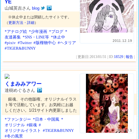
YE
山城英吉さん
blog
※休止中または閉鎖したサイトです。
（
更新方法・詳細
）
*アナログ絵
*少年漫画
*ブログ
*
友達募集
*SNS・LINE等
*休止中
2011.12.19
#pixiv
#Twitter
#版権物中心
#ヘタリア
#TIGER&BUNNY
| 更新日:2013/01/31 | ID:
18529
|
報告
|
くまみみアワー
達樹めぐるさん
銀魂、その他版権、オリジナルイラス
ト等で活動しています。お気軽にお越
しください。1/21サイト内更新しました
*ファンタジー
*日本・中国風
*
オリジナル
#銀魂
#
オリジナルイラスト
#TIGER&BUNNY
2013.9.5
#冬の風景