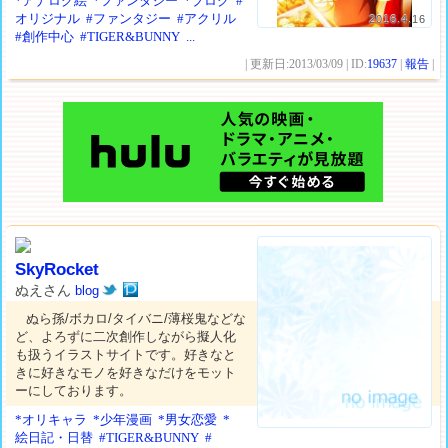
*アナログ絵
*ファンタジー
*ブログ
#
オリジナル
#ファンタジー
#アクリル
2016.4.16
#創作中心
#TIGER&BUNNY
...
| 更新日:2013/03/09 | ID:
19637
|
報告
|
SkyRocket
ぬえさん
blog
ぬら孫/ボカロ/タイバニ/薄桜鬼などな
ど、よろずに二次創作しながら擬人化
も扱うイラストサイトです。好きなと
きに好きなモノを好きなだけをモット
ーにしております。
*オリキャラ
*少年漫画
*男女恋愛
*
絵日記・日替
#TIGER&BUNNY
#