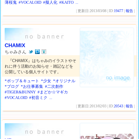
薄桜鬼
#VOCALOID
#擬人化
#KAITO
...
| 更新日:2013/03/08 | ID:
19477
|
報告
|
CHAMIX
ちゃみさん
『CHAMIX』はちゃみのイラストやそ
れに伴う活動のお知らせ・雑記などを
公開している個人サイトです。
*ポップ＆キュート
*少女
*オリジナル
*ブログ
*お仕事募集
#二次創作
#TIGER&BUNNY
#まどか☆マギカ
#VOCALOID
#初音ミク
...
| 更新日:2013/02/03 | ID:
20543
|
報告
|