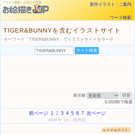
イラスト検索・お絵かき交流
新作イラスト
|
ご案内
ワード検索
TIGER&BUNNYを含むイラストサイト
キーワード「TIGER&BUNNY」でイラストサイトをサーチ
表示順
0.050秒で検索
前ページ
1
2
3
4
5
6
7
次ページ
65件中 11～20件目
おすすめサイト