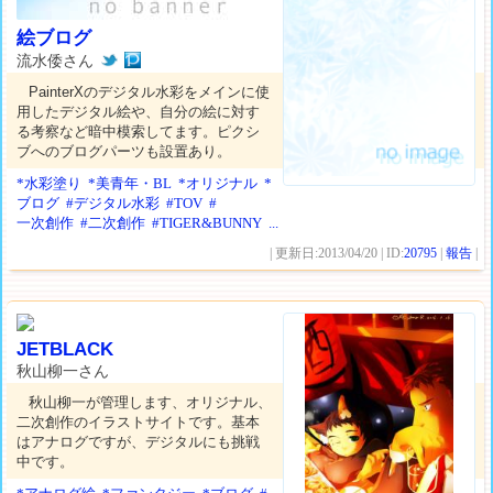
絵ブログ
流水倭さん
PainterXのデジタル水彩をメインに使
用したデジタル絵や、自分の絵に対す
る考察など暗中模索してます。ピクシ
ブへのブログパーツも設置あり。
*水彩塗り
*美青年・BL
*オリジナル
*
ブログ
#デジタル水彩
#TOV
#
一次創作
#二次創作
#TIGER&BUNNY
...
| 更新日:2013/04/20 | ID:
20795
|
報告
|
JETBLACK
秋山柳一さん
秋山柳一が管理します、オリジナル、
二次創作のイラストサイトです。基本
はアナログですが、デジタルにも挑戦
中です。