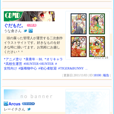
ぐだもだ。
うな倉さん
頭の腐った管理人が運営する二次創作
イラストサイトです。好きなものを好
きな時に描いてます。お気軽にお越し
ください＾＾
2012.1.16
*アニメ塗り
*美青年・BL
*オリキャラ
*高校生運営
#HUNTER×HUNTER
#
女性向け
#版権物中心
#初心者歓迎
#TIGER&BUNNY
...
| 更新日:2011/11/03 | ID:
18100
|
報告
|
Arcus
スマホOK
レーイチさん