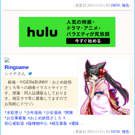
| 更新日:2011/11/23 | ID:
18859
|
報告
|
Ringoame
シイナさん
銀魂・YIGER&BUNNY・おとめ妖怪
ざくろ等々の雑食イラストサイトで
す。便箋・同人誌通販もしておりま
す。相互サマ常に募集してますので、
お気軽にドウゾ♪
*水彩塗り
*少年漫画
*少女漫画
*関東
2011.11.13
*お仕事募集
#おとめ妖怪ざくろ
#
初心者歓迎
#版権物中心
#相互募集
#通販
...
| 更新日:2011/11/13 | ID:
16558
|
報告
|