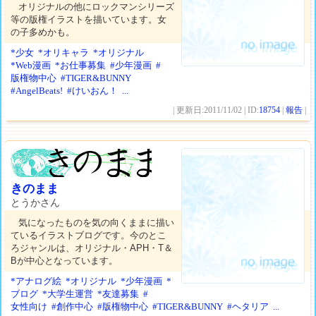
オリジナルの他にロックマンシリーズ
等の版権イラストを描いています。女
の子多めかも。
*少女
*オリキャラ
*オリジナル
*Web漫画
*お仕事募集
#少年漫画
#
版権物中心
#TIGER&BUNNY
#AngelBeats!
#けいおん！
...
| 更新日:2011/11/02 | ID:
18754
|
報告
|
きのまま
とうかさん
気になったものを気の向くままに描い
ているイラストブログです。今のとこ
ろジャンルは、オリジナル・APH・T＆
Bが中心となっています。
*アナログ絵
*オリジナル
*少年漫画
*
ブログ
*大学生運営
*友達募集
#
女性向け
#創作中心
#版権物中心
#TIGER&BUNNY
#ヘタリア
...