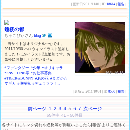
| 更新日:2011/11/01 | ID:
18614
|
報告
|
鐘楼の都
ちゃこぴぃさん
blog
当サイトはオリジナル中心です。
2011/10/30 ハロウィンイラスト追加し
ました！ほかイラスト2点追加です。お
気軽にお越しくださいませw
*ファンタジー
*少年
*オリキャラ
*SNS・LINE等
*お仕事募集
2011.10.31
#TIGER&BUNNY
#あの花
#まどか☆
マギカ
#薄桜鬼
#デュラララ!!
...
| 更新日:2011/10/31 | ID:
8550
|
報告
|
前ページ
1
2
3
4
5
6
7
次ページ
65件中 41～50件目
各サイトにリンク切れや違反等が御座いましたら[報告]よりご連絡く