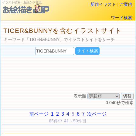
イラスト検索・お絵かき交流
新作イラスト
|
ご案内
ワード検索
TIGER&BUNNYを含むイラストサイト
キーワード「TIGER&BUNNY」でイラストサイトをサーチ
表示順
0.040秒で検索
前ページ
1
2
3
4
5
6
7
次ページ
65件中 41～50件目