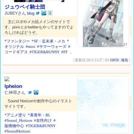
ジュウベイ騎士団
JUBEYさん
blog
主にロボやメカ絵メインのサイトで
す。pixivとかtwitterもやってますのでよ
ろしければどうぞ。
*ファンタジー
*SF・近未来・メカ
*
2011.11.27
オリジナル
#mixi
#サマーウォーズ
#
コードギアス
#TIGER&BUNNY
#FF
...
| 更新日:2011/11/27 | ID:
16950
|
報告
|
Ipheion
仁神尋さん
Sound Horizonや創作中心のイラスト
サイトです。
*アニメ塗り
*美青年・BL
#Sound_Horizon
#女性向け
#
版権物中心
#TIGER&BUNNY
#SoundHorizon