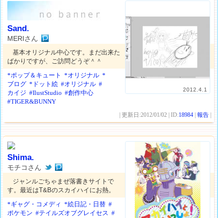
Sand.
MERIさん
基本オリジナル中心です。まだ出来た
ばかりですが、ご訪問どうぞ＾＾
*ポップ＆キュート
*オリジナル
*
ブログ
*ドット絵
#オリジナル
#
2012.4.1
カイジ
#IlustStudio
#創作中心
#TIGER&BUNNY
| 更新日:2012/01/02 | ID:
18984
|
報告
|
Shima.
モチコさん
ジャンルごちゃまぜ落書きサイトで
す。最近はT&Bのスカイハイにお熱。
*ギャグ・コメディ
*絵日記・日替
#
ポケモン
#テイルズオブグレイセス
#