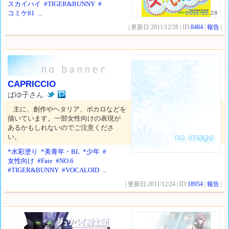
スカイハイ
#TIGER&BUNNY
#
コミケ81
...
2011.12.28
| 更新日:2011/12/28 | ID:
8484
|
報告
|
CAPRICCIO
ぱゆ子さん
主に、創作やヘタリア、ボカロなどを
描いています。一部女性向けの表現が
あるかもしれないのでご注意くださ
い。
*水彩塗り
*美青年・BL
*少年
#
女性向け
#Fate
#NO.6
#TIGER&BUNNY
#VOCALOID
...
| 更新日:2011/12/24 | ID:
18954
|
報告
|