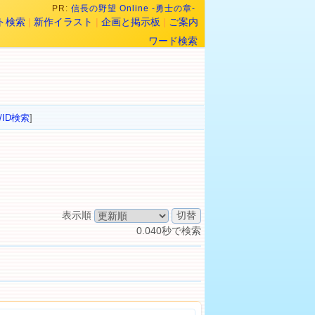
PR:
信長の野望 Online -勇士の章-
ト検索
|
新作イラスト
|
企画と掲示板
|
ご案内
ワード検索
/ID検索
]
表示順
0.040秒で検索