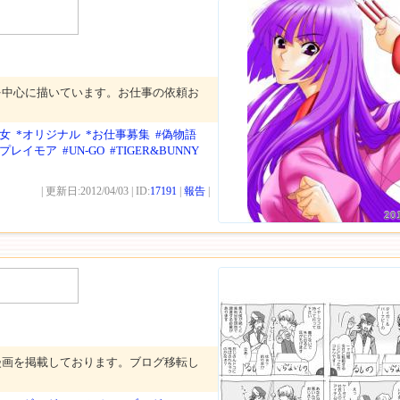
を中心に描いています。お仕事の依頼お
。
少女
*オリジナル
*お仕事募集
#偽物語
Kプレイモア
#UN-GO
#TIGER&BUNNY
| 更新日:2012/04/03 | ID:
17191
|
報告
|
20
漫画を掲載しております。ブログ移転し