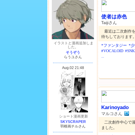
使者は赤色
Taijiさん
最近は二次創作
待ちしております
*ファンタジー
*
#VOCALOID
#SN
...
Karinoyado
マルコさん
二次創作中心で
ました。