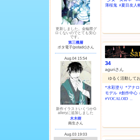
薄桜鬼
#夏目友人
34
aguriさん
ゆるく活動して
*水彩塗り
*アナ
モデル
#創作中心
#VOCALOID
...