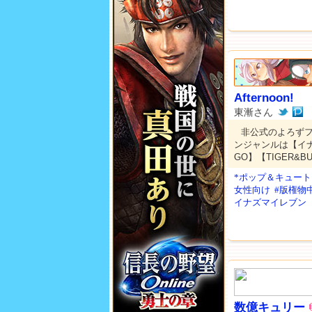
Afternoon!
東漸さん
非公式のよろず
ンジャンルは【イ
GO】【TIGER&
*ポップ＆キュート
女性向け
#版権物
イナズマイレブン
数億キュリー