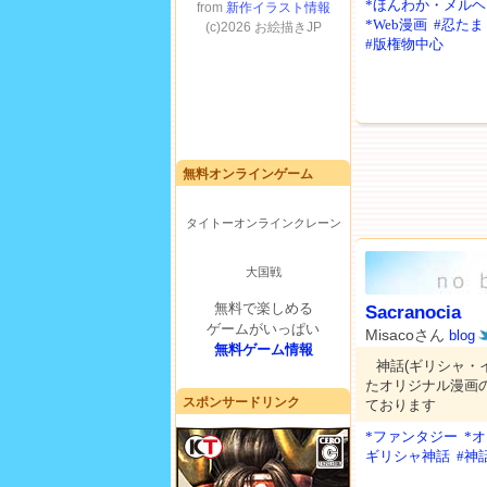
*ほんわか・メルヘ
*Web漫画
#忍たま
#版権物中心
無料オンラインゲーム
タイトーオンラインクレーン
大国戦
無料で楽しめる
Sacranocia
ゲームがいっぱい
Misacoさん
blog
無料ゲーム情報
神話(ギリシャ・
たオリジナル漫画
スポンサードリンク
ております
*ファンタジー
*
ギリシャ神話
#神