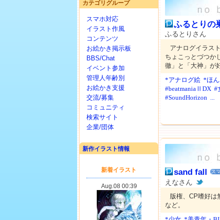
カテゴリグループ
スマホ対応
ふるとりの
イラスト作風
ふるとりさん
コンテンツ
アナログイラス
お絵かき掲示板
ちょこっとづつか
BBS/Chat
徹」と「大神」が
イベント参加
管理人年齢別
*アナログ絵
*ほ
お絵かき支援
#beatmaniaⅡDX
#
交流/募集
#SoundHorizon
...
コミュニティ
検索サイト
企業/団体
新作イラスト情報
sand fall
ス
えなさん
版権、CP嗜好は
など。
*少女
*美青年・B