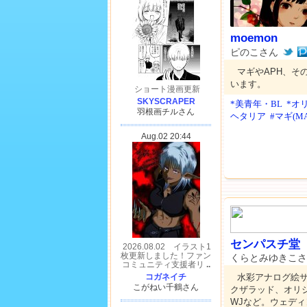
moemon
ピのこさん
マギやAPH、そ
います。
*美青年・BL
*オ
ヘタリア
#マギ(MA
センパスチ堂
くらとみゆきこ
水彩アナログ絵
クザラッド、オリジ
WJなど。ウェデ