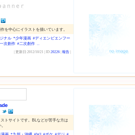
創作を中心にイラストを描いています。
リジナル
*少年漫画
#ディエンビエンフー
#一次創作
#二次創作
...
| 更新日:2012/10/21 | ID:
20226
|
報告
|
ade
ん
ストサイトです。BLなどが苦手な方は
い。
年漫画
*九州・沖縄
#WJ
#ポケ
#デジ
#