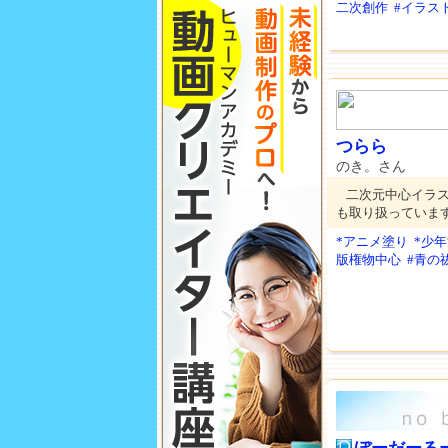
二次創作
#イラス
つらら
のき。さん
二次元中心イラスト
も取り扱っています。
*アニメ塗り
*少
版権物中心
#青の