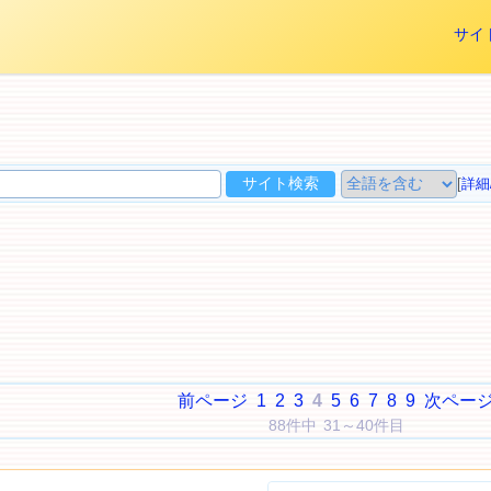
サイ
[
詳細
前ページ
1
2
3
4
5
6
7
8
9
次ペー
88件中 31～40件目