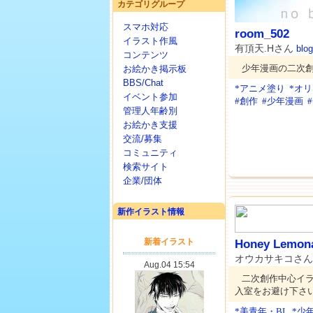
カテゴリグループ
スマホ対応
room_502
イラスト作風
有頂天.Hさん
blog
コンテンツ
少年漫画の二次
お絵かき掲示板
BBS/Chat
*アニメ塗り
*オ
イベント参加
#創作
#少年漫画
管理人年齢別
お絵かき支援
交流/募集
コミュニティ
検索サイト
企業/団体
新作イラスト情報
Honey Lemon
オウカサキコさ
二次創作中心イラ
入室をお避け下さ
*美青年・BL
*少