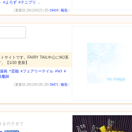
ト
#よろず
#テニプリ
...
| 更新日:2012/03/25 | ID:
19419
|
報告
|
サイトです。FAIRY TAIL中心にWJ系
【1/20 更新】
年漫画
*芸能
#フェアリーテイル
#WJ
#
祓魔師
| 更新日:2012/01/20 | ID:
18471
|
報告
|
スマホOK