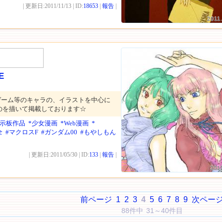
| 更新日:2011/11/13 | ID:
18653
|
報告
|
2011
E
ゲーム等のキャラの、イラストを中心に
のを描いて掲載しております☆
掲示板作品
*少女漫画
*Web漫画
*
全
#マクロスF
#ガンダム00
#もやしもん
| 更新日:2011/05/30 | ID:
133
|
報告
|
201
前ページ
1
2
3
4
5
6
7
8
9
次ペー
88件中 31～40件目