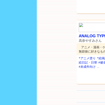
ANALOG TYP
高奈やすみさん
アニメ・漫画・
無節操に好きなも
*アニメ塗り
*絵
絵日記・日替
#健
#未成年向け
...