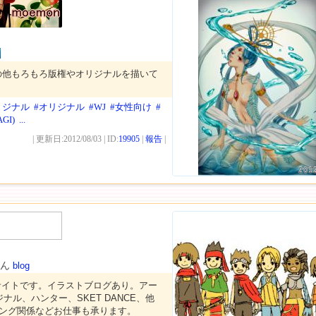
の他もろもろ版権やオリジナルを描いて
リジナル
#オリジナル
#WJ
#女性向け
#
GI)
...
| 更新日:2012/08/03 | ID:
19905
|
報告
|
201
さん
blog
サイトです。イラストブログあり。アー
ナル、ハンター、SKET DANCE、他
ィング関係などお仕事も承ります。