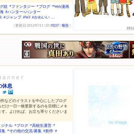
ログ絵
*ファンタジー
*ブログ
*Web漫画
東海
#ハンター×ハンター
R
#ジャンプ
#WJ
#かわいい
...
| 更新日:2012/07/13 | ID:
19237
|
報告
|
201
の休息
ん
創作などのイラストを中心にしたブログ
るだけ一日一枚更新するのを目標にメキ
ます。よければ、お立ち寄りくださいま
リジナル
*ブログ
*高校生運営
*
募集
*その他の交流/募集
#創作
#