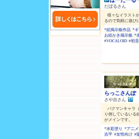
ぼーだーる
だぼるさん
様々なイラスト
るので気軽に遊び
*絵掲示板作品
*
お絵かき掲示板
*
#VOCALOID
#初
らっこさんぽ
さや吉さん
バクマンキャラ（
り倒しているいる
がメインです。
*水彩塗り
*アニ
吉平
#女性向け
#