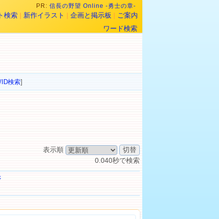
PR:
信長の野望 Online -勇士の章-
ト検索
|
新作イラスト
|
企画と掲示板
|
ご案内
ワード検索
/ID検索
]
表示順
0.040秒で検索
ジ