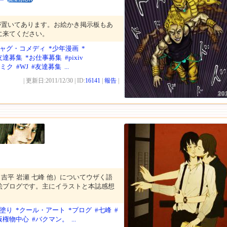
ー
が置いてあります。お絵かき掲示板もあ
に来てください。
ギャグ・コメディ
*少年漫画
*
友達募集
*お仕事募集
#pixiv
音ミク
#WJ
#友達募集
...
| 更新日:2011/12/30 | ID:
16141
|
報告
|
20
吉平 岩瀬 七峰 他）についてウザく語
絵ブログです。主にイラストと本誌感想
メ塗り
*クール・アート
*ブログ
#七峰
#
版権物中心
#バクマン。
...