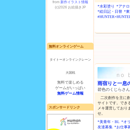
*水彩塗り
*アナ
*絵日記・日替
*
#HUNTER×HUNTE
無料オンラインゲーム
タイトーオンラインクレーン
大国戦
無料で楽しめる
雨宿りと一息
ゲームがいっぱい
碧色のくじらさ
無料ゲーム情報
二次創作を主に
サイトです。でき
スポンサードリンク
メキ運営しており
せ。
*美青年・BL
*オ
友達募集
*お仕事