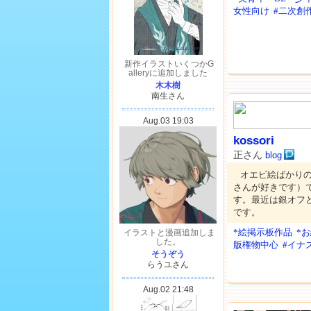
女性向け
#二次創
kossori
正さん
blog
オエビ絵ばかり
さんが好きです）
す。最近は銀オフ
です。
*絵掲示板作品
*
版権物中心
#イナ