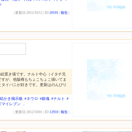
作
| 更新日:2012/10/12 | ID:
20191
|
報告
|
の絵置き場です。ナルト中心（イタチ兄
ですが、他版権もちょこちょこ描いてま
とタイバニが好きです。更新はのんびり
お絵かき掲示板
#ネウロ
#銀魂
#ナルト
#
ズマイレブン
...
| 更新日:2012/10/01 | ID:
12910
|
報告
|