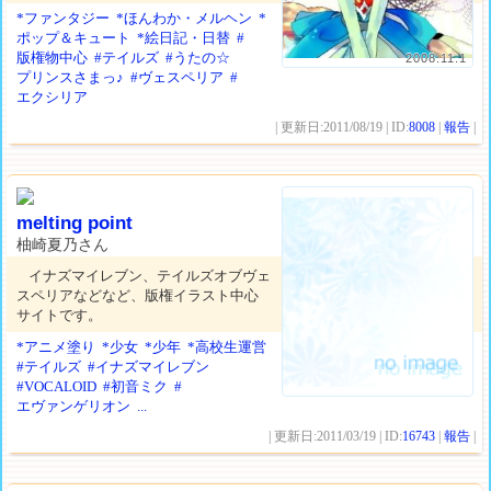
*ファンタジー
*ほんわか・メルヘン
*
ポップ＆キュート
*絵日記・日替
#
版権物中心
#テイルズ
#うたの☆
2008.11.1
プリンスさまっ♪
#ヴェスペリア
#
エクシリア
| 更新日:2011/08/19 | ID:
8008
|
報告
|
melting point
柚崎夏乃さん
イナズマイレブン、テイルズオブヴェ
スペリアなどなど、版権イラスト中心
サイトです。
*アニメ塗り
*少女
*少年
*高校生運営
#テイルズ
#イナズマイレブン
#VOCALOID
#初音ミク
#
エヴァンゲリオン
...
| 更新日:2011/03/19 | ID:
16743
|
報告
|