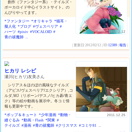
創作（ファンタジー系）・テイルズ・
ボーカロイド中心イラストサイト。の
んびりやってます。
*ファンタジー
*オリキャラ
*猫耳・
擬人化
*ブログ
#ヴェスペリア
#
ハーツ
#pixiv
#VOCALOID
#
2012.2.12
青の祓魔師
...
| 更新日:2012/02/12 | ID:
12389
|
報告
|
ヒカリ レシピ
瀬川(ヒカリ)友美さん
シリアス＆ほのぼの風味なテイルズ
（アビス/ヴェスペリア/エクシリア）,コ
ルダ,WJ（リボーン/デスノ/ヒカ碁/青エ
ク）等の絵や動画を展示中。冬コミ情
報も更新中です。
*ポップ＆キュート
*少年漫画
*動物・
2011.12.25
縫ぐるみ
*動画・Flash
*関東
#
テイルズ
#漫画
#青の祓魔師
#クリスマス
#コミケ81
...