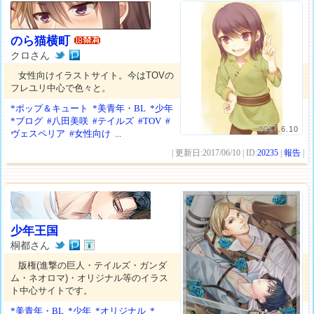
のら猫横町
クロさん
女性向けイラストサイト。今はTOVの
フレユリ中心で色々と。
*ポップ＆キュート
*美青年・BL
*少年
*ブログ
#八田美咲
#テイルズ
#TOV
#
2017.6.10
ヴェスペリア
#女性向け
...
| 更新日:2017/06/10 | ID:
20235
|
報告
|
少年王国
桐都さん
版権(進撃の巨人・テイルズ・ガンダ
ム・ネオロマ)・オリジナル等のイラス
ト中心サイトです。
*美青年・BL
*少年
*オリジナル
*