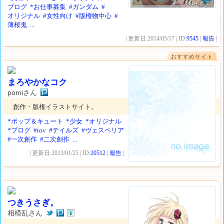
2014.5.29
ブログ
*お仕事募集
#ガンダム
#
オリジナル
#女性向け
#版権物中心
#
薄桜鬼
...
| 更新日:2014/05/17 | ID:
9545
|
報告
|
おすすめサイト
まろやかなコク
pomiさん
創作・版権イラストサイト。
*ポップ＆キュート
*少女
*オリジナル
*ブログ
#tov
#テイルズ
#ヴェスペリア
#一次創作
#二次創作
...
| 更新日:2013/01/25 | ID:
20512
|
報告
|
つきうさぎ。
相模乱さん