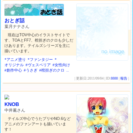
おとぎ話
葉月ナナさん
現在はTOV中心のイラストサイトで
す、TOAとFF7、棺担ぎのクロも少しだ
けあります。テイルズシリーズを主に
描いています。
*アニメ塗り
*ファンタジー
*
オリジナル
#ヴェスペリア
#女性向け
#創作中心
#うさぎ
#棺担ぎのクロ
...
| 更新日:2011/09/04 | ID:
8888
|
報告
|
KNOB
中井薫さん
テイルズ中心でうたプリやNO.6など
アニメのファンアートも描いていま
す！