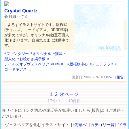
Crystal Quartz
蒼月織斗さん
よろずイラストサイトです。版権絵
(テイルズ、コードギアス、DRRR!!等)
が多めですが、オリジナル絵(宝石擬人
化)もあります。自由気ままに活動中で
す。
*ファンタジー
*オリジナル
*猫耳・
擬人化
*お絵かき掲示板
#
テイルズオブヴェスペリア
#DRRR!!
#版権物中心
#デュラララ!!
#
コードギアス
...
| 更新日:2010/12/26 | ID:
16573
|
報告
|
1
2
次ページ
17件中 1～10件目
各サイトにリンク切れや違反等が御座いましたら[報告]よりご連絡く
ださいませ。
ヴェスペリアを含むイラストサイト [
↑先頭へ
] [
カテゴリ一覧
] [
イラ