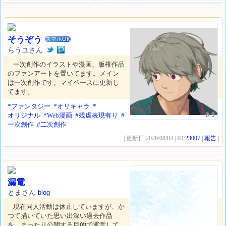
そうぞう
スマホOK
らうユさん
一次創作のイラストや漫画、版権作品
のファンアートを置いてます。メイン
は一次創作です。マイペースに更新し
てます。
*ファンタジー
*オリキャラ
*
オリジナル
*Web漫画
#残虐表現有り
#
8.3
一次創作
#二次創作
| 更新日:2026/08/03 | ID:
23007
|
報告
|
漏電
とまさん
blog
現在同人活動は休止していますが、か
つて描いていた思い出深い過去作品
を、まったり公開する目的で運営して