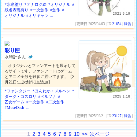
*水彩塗り
*アナログ絵
*オリジナル
#
残虐表現有り
#一次創作
#創作
#
2021.5.19
オリジナル
#オリキャラ
...
| 更新日:2025/04/03 | ID:
21654
|
報告
|
彩り匣
水時計さん
オリジナルとファンアートを展示して
るサイトです。ファンアートはゲーム
とアニメ全般を雑多に置いてます。【2
月21日:二次創作1点追加】
*ファンタジー
*ほんわか・メルヘン
*
ダーク・ゴスロリ
#ペルソナ
#
2025.1.18
乙女ゲーム
#一次創作
#二次創作
#MuseDash
...
| 更新日:2025/02/21 | ID:
23127
|
報告
|
1
2
3
4
5
6
7
8
9
10
>>
次ページ