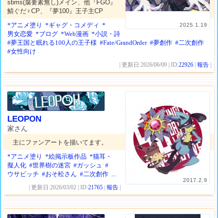
sbms(腐要素無し)メイン、他『FGO』
鯖ぐだ♀CP、『夢100』王子主CP
*アニメ塗り
*ギャグ・コメディ
*
2025.1.19
男女恋愛
*ブログ
*Web漫画
*小説・詩
#夢王国と眠れる100人の王子様
#Fate/GrandOrder
#夢創作
#二次創作
#女性向け
| 更新日:2026/06/09 | ID:
22926
|
報告
|
LEOPON
家さん
主にファンアートを描いてます。
*アニメ塗り
*絵掲示板作品
*猫耳・
擬人化
#世界樹の迷宮
#ガッシュ
#
ウサビッチ
#おそ松さん
#二次創作
...
2017.2.9
| 更新日:2026/03/02 | ID:
21765
|
報告
|