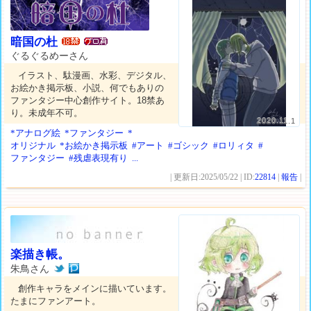
暗国の杜
ぐるぐるめーさん
イラスト、駄漫画、水彩、デジタル、
お絵かき掲示板、小説、何でもありの
ファンタジー中心創作サイト。18禁あ
り。未成年不可。
2020.11.1
*アナログ絵
*ファンタジー
*
オリジナル
*お絵かき掲示板
#アート
#ゴシック
#ロリィタ
#
ファンタジー
#残虐表現有り
...
| 更新日:2025/05/22 | ID:
22814
|
報告
|
楽描き帳。
朱鳥さん
創作キャラをメインに描いています。
たまにファンアート。