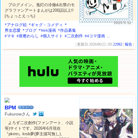
ブログメイン。鬼灯の冷徹&出禁のモ
グラファンアートまんがは200話以上!!
(ちょっとえっち)
2025.5.11
*アナログ絵
*ギャグ・コメディ
*
男女恋愛
*ブログ
*Web漫画
*作品募集
#マキ
#座敷わらし
#個人サイト
#二次創作
#4コマ漫画
...
| 更新日:2026/06/22 | ID:
22982
|
報告
|
BPM
スマホOK
Fukurowさん
よろず二次創作(ファンアート、小説
等)サイトです。2026年6月現在
『pkmn』krsb夢(夢主描写無し)、