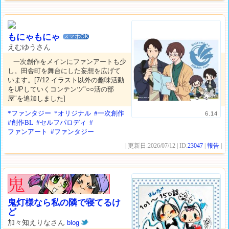
もにゃもにゃ
スマホOK
えむゆうさん
一次創作をメインにファンアートも少
し。田舎町を舞台にした妄想を広げて
います。[7/12 イラスト以外の趣味活動
をUPしていくコンテンツ"○○活の部
屋"を追加しました]
*ファンタジー
*オリジナル
#一次創作
6.14
#創作BL
#セルフパロディ
#
ファンアート
#ファンタジー
| 更新日:2026/07/12 | ID:
23047
|
報告
|
鬼灯様なら私の隣で寝てるけ
ど
加々知えりなさん
blog