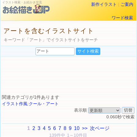
イラスト検索・お絵かき交流
新作イラスト
|
ご案内
ワード検索
アートを含むイラストサイト
キーワード「アート」でイラストサイトをサーチ
関連カテゴリが1件あります
イラスト作風:クール・アート
表示順
0.060秒で検索
1
2
3
4
5
6
7
8
9
10
>>
次ページ
139件中 1～10件目