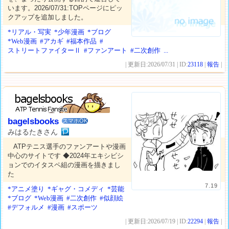
います。2026/07/31:TOPページにピッ
クアップを追加しました。
*リアル・写実
*少年漫画
*ブログ
*Web漫画
#アカギ
#福本作品
#
ストリートファイターⅡ
#ファンアート
#二次創作
...
| 更新日:2026/07/31 | ID:
23118
|
報告
|
bagelsbooks
スマホOK
みはるたきさん
ATPテニス選手のファンアートや漫画
中心のサイトです ◆2024年エキシビシ
ョンでのイタスペ組の漫画を描きまし
た
7.19
*アニメ塗り
*ギャグ・コメディ
*芸能
*ブログ
*Web漫画
#二次創作
#似顔絵
#デフォルメ
#漫画
#スポーツ
| 更新日:2026/07/19 | ID:
22294
|
報告
|