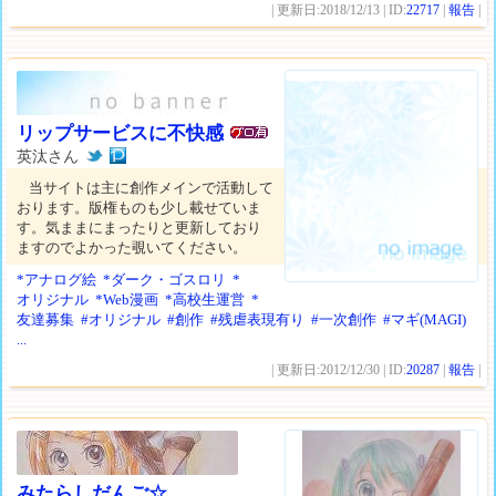
| 更新日:2018/12/13 | ID:
22717
|
報告
|
リップサービスに不快感
英汰さん
当サイトは主に創作メインで活動して
おります。版権ものも少し載せていま
す。気ままにまったりと更新しており
ますのでよかった覗いてください。
*アナログ絵
*ダーク・ゴスロリ
*
オリジナル
*Web漫画
*高校生運営
*
友達募集
#オリジナル
#創作
#残虐表現有り
#一次創作
#マギ(MAGI)
...
| 更新日:2012/12/30 | ID:
20287
|
報告
|
みたらしだんご☆