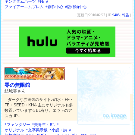
キングダムハーツ
#FE
#
ファイアーエムブレム
#創作中心
#版権物中心
...
| 更新日:2010/02/27 | ID:
9405
|
報告
|
零の無限館
結城零さん
ダークな雰囲気のサイト♪幻水・FF・
FE・SEED・KHを主にオリジナルも多
数置いています☆BL有り。エヴァのア
スカUP♪
*ファンタジー
*美青年・BL
*
オリジナル
*文字掲示板
*小説・詩
#