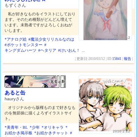
もずくさん
私が好きなものをイラストにしており
ます。そのため種類がどんどん増えて
います。未熟者ですがよろしくおねが
いします。
2010.3.12
*アナログ絵
#魔法少女リリカルなのは
#ポケットモンスター
#
キングダムハーツ
#ヘタリア
#けいおん！
...
| 更新日:2010/03/12 | ID:
15841
|
報告
|
あると缶
hauryさん
オリジナルから版権ものまで好きなも
のを無節操に描くよろずイラストサイ
ト。
*美青年・BL
*少年
*オリキャラ
*
2010.2.22
お絵かき掲示板
*お絵かきチャット
#