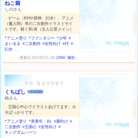
ねこ箱
しのさん
ゲーム（KHや原神、幻水）、アニメ
（魔入間）等の二次創作イラストサイ
トです。軽くBL有（主人公受メイン）
*アニメ塗り
*ファンタジー
*少年
#
まいるま
#二次創作
#女性向け
#FF
#
幻水
...
| 更新日:2023/03/25 | ID:
22960
|
報告
|
くちばし
スマホOK
純さん
王国心中心でイラストあげてます。ホ
モばっかりです。
*アニメ塗り
*美青年・BL
#腐向け
#
二次創作
#王国心
#女性向け
#
キングダムハーツ