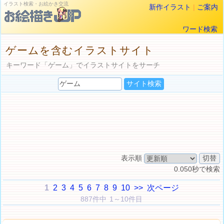
イラスト検索・お絵かき交流
新作イラスト
|
ご案内
ワード検索
ゲームを含むイラストサイト
キーワード「ゲーム」でイラストサイトをサーチ
表示順
0.050秒で検索
1
2
3
4
5
6
7
8
9
10
>>
次ページ
887件中 1～10件目