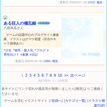
| 更新日:2026/03/17 | ID:
23143
|
報告
|
ある狂人の備忘録
スマホOK
八咫烏瓜さん
ゲームの話題中心のブログサイト兼倉
庫。イラストはオマケ程度（百合やキ
ャラ崩壊あり）
*少女
*猫耳・擬人化
*ブログ
#
男性向け？
#倉庫
#日記
| 更新日:2026/01/26 | ID:
23084
|
報告
|
1
2
3
4
5
6
7
8
9
10
>>
次ページ
887件中 1～10件目
各サイトにリンク切れや違反等が御座いましたら[報告]よりご連絡く
ださいませ。
ゲームを含むイラストサイト [
↑先頭へ
] [
カテゴリ一覧
] [
イラスト検
索TOP
]