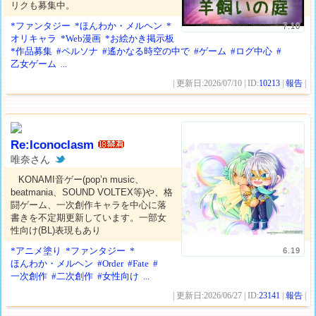
リクも募集中。
*ファンタジー
*ほんわか・メルヘン
*
7.10
オリキャラ
*Web漫画
*お絵かき掲示板
*作品募集
#ペルソナ
#遙かなる時空の中で
#ゲーム
#ログ中心
#
乙女ゲーム
...
| 更新日:2026/07/10 | ID:
10213
|
報告
|
Re:Iconoclasm
唯奈さん
KONAMI音ゲー(pop’n music、
beatmania、SOUND VOLTEX等)や、格
闘ゲーム、一次創作キャラを中心に落
書きを不定期更新しています。一部女
性向け(BL)表現もあり
*アニメ塗り
*ファンタジー
*
6.19
ほんわか・メルヘン
#Order
#Fate
#
一次創作
#二次創作
#女性向け
...
| 更新日:2026/06/27 | ID:
23141
|
報告
|