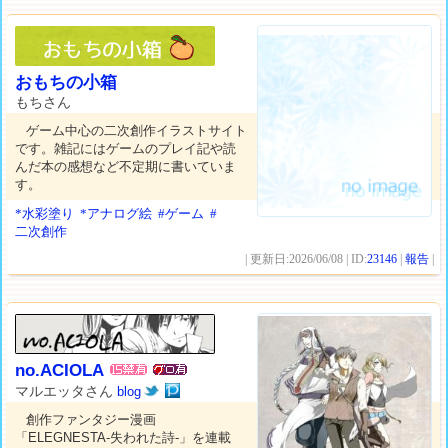
おもちの小箱
もちさん
ゲーム中心の二次創作イラストサイト
です。雑記にはゲームのプレイ記や読
んだ本の感想など不定期に書いていま
す。
*水彩塗り
*アナログ絵
#ゲーム
#
二次創作
| 更新日:2026/06/08 | ID:
23146
|
報告
|
no.ACIOLA
マルエッタさん
blog
創作ファンタジー漫画
「ELEGNESTA-失われた詩-」を連載