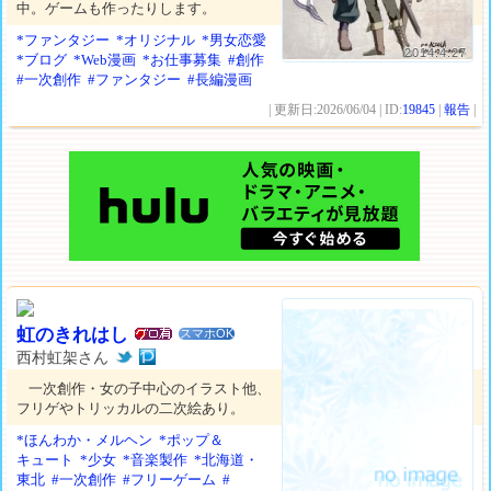
中。ゲームも作ったりします。
*ファンタジー
*オリジナル
*男女恋愛
2014.4.27
*ブログ
*Web漫画
*お仕事募集
#創作
#一次創作
#ファンタジー
#長編漫画
| 更新日:2026/06/04 | ID:
19845
|
報告
|
虹のきれはし
スマホOK
西村虹架さん
一次創作・女の子中心のイラスト他、
フリゲやトリッカルの二次絵あり。
*ほんわか・メルヘン
*ポップ＆
キュート
*少女
*音楽製作
*北海道・
東北
#一次創作
#フリーゲーム
#