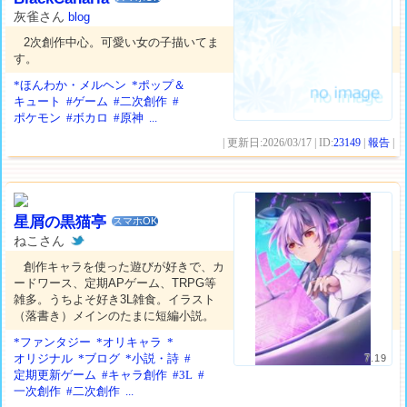
灰雀さん
blog
2次創作中心。可愛い女の子描いてま
す。
*ほんわか・メルヘン
*ポップ＆
キュート
#ゲーム
#二次創作
#
ポケモン
#ボカロ
#原神
...
| 更新日:2026/03/17 | ID:
23149
|
報告
|
星屑の黒猫亭
スマホOK
ねこさん
創作キャラを使った遊びが好きで、カ
ードワース、定期APゲーム、TRPG等
雑多。うちよそ好き3L雑食。イラスト
（落書き）メインのたまに短編小説。
*ファンタジー
*オリキャラ
*
オリジナル
*ブログ
*小説・詩
#
7.19
定期更新ゲーム
#キャラ創作
#3L
#
一次創作
#二次創作
...