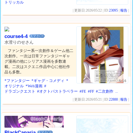
トリッカル
| 更新日:2026/05/22 | ID:
23095
|
報告
|
course4-4
スマホOK
水澄りのせさん
ファンタジー系一次創作＆ゲーム他二
次創作。一次は日常ファンタジーギャ
グ漫画の他にシリアス漫画を多数連
載。二次はスクエニ作品中心に他社作
品も多数。
*ファンタジー
*ギャグ・コメディ
*
5.16
オリジナル
*Web漫画
#
ドラゴンクエスト
#オクトパストラベラー
#FE
#FF
#二次創作
...
| 更新日:2026/05/21 | ID:
22888
|
報告
|
BlackCanaria
スマホOK