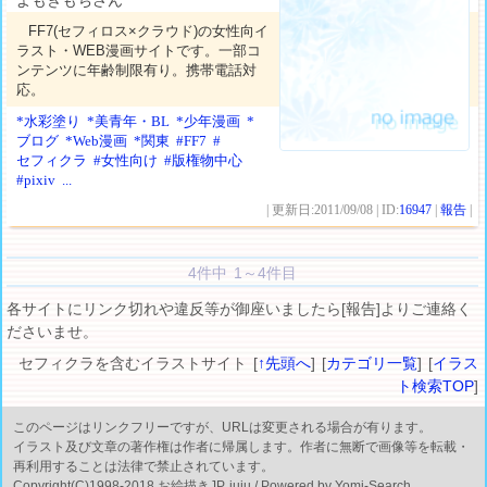
よもぎもちさん
FF7(セフィロス×クラウド)の女性向イ
ラスト・WEB漫画サイトです。一部コ
ンテンツに年齢制限有り。携帯電話対
応。
*水彩塗り
*美青年・BL
*少年漫画
*
ブログ
*Web漫画
*関東
#FF7
#
セフィクラ
#女性向け
#版権物中心
#pixiv
...
| 更新日:2011/09/08 | ID:
16947
|
報告
|
4件中 1～4件目
各サイトにリンク切れや違反等が御座いましたら[報告]よりご連絡く
ださいませ。
セフィクラを含むイラストサイト [
↑先頭へ
] [
カテゴリ一覧
] [
イラス
ト検索TOP
]
このページはリンクフリーですが、URLは変更される場合が有ります。
イラスト及び文章の著作権は作者に帰属します。作者に無断で画像等を転載・
再利用することは法律で禁止されています。
Copyright(C)1998-2018 お絵描きJP, juju / Powered by Yomi-Search