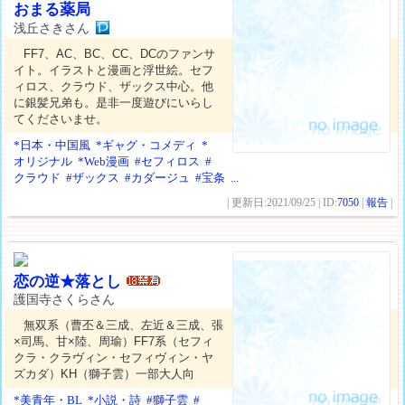
おまる薬局
浅丘さきさん
FF7、AC、BC、CC、DCのファンサ
イト。イラストと漫画と浮世絵。セフ
ィロス、クラウド、ザックス中心。他
に銀髪兄弟も。是非一度遊びにいらし
てくださいませ。
*日本・中国風
*ギャグ・コメディ
*
オリジナル
*Web漫画
#セフィロス
#
クラウド
#ザックス
#カダージュ
#宝条
...
| 更新日:2021/09/25 | ID:
7050
|
報告
|
恋の逆★落とし
護国寺さくらさん
無双系（曹丕＆三成、左近＆三成、張
×司馬、甘×陸、周瑜）FF7系（セフィ
クラ・クラヴィン・セフィヴィン・ヤ
ズカダ）KH（獅子雲）一部大人向
*美青年・BL
*小説・詩
#獅子雲
#