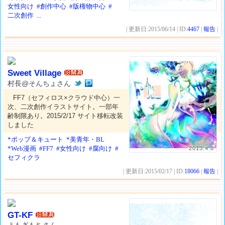
女性向け
#創作中心
#版権物中心
#
二次創作
...
| 更新日:2015/06/14 | ID:
4467
|
報告
|
Sweet Village
村長@そんちょさん
FF7（セフィロス×クラウド中心）一
次、二次創作イラストサイト。一部年
齢制限あり。2015/2/17 サイト移転改装
しました
*ポップ＆キュート
*美青年・BL
*Web漫画
#FF7
#女性向け
#腐向け
#
2013.4.8
セフィクラ
| 更新日:2015/02/17 | ID:
18066
|
報告
|
GT-KF