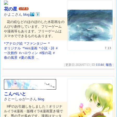
花の星
かよこさん
blog
花の絵などのほのぼのした水彩画をの
んびり創作しています。フリーゲーム
や漫画等もあります。フリーゲームは
スマホでできるものもあります。
*アナログ絵
*ファンタジー
*
オリジナル
*Web漫画
*小説・詩
#
7.13
一次創作
#ハロウィン
#桜の花
#
春の風景
#夏の風景
...
| 更新日:2026/07/13 | ID:
11144
|
報告
|
こんぺいと
さとーしゅがーさん
blog
HPのお引越しをしました！オリジナ
ルイラ&漫画・版権イラ&漫画置き場で
す。男の子が多めです。漫画はマッタ