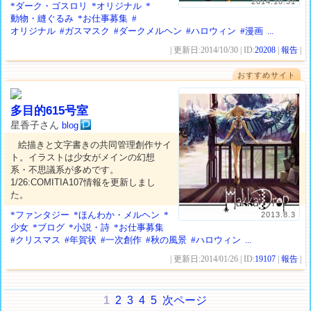
2014.10.31
*ダーク・ゴスロリ
*オリジナル
*
動物・縫ぐるみ
*お仕事募集
#
オリジナル
#ガスマスク
#ダークメルヘン
#ハロウィン
#漫画
...
| 更新日:2014/10/30 | ID:
20208
|
報告
|
おすすめサイト
多目的615号室
星香子さん
blog
絵描きと文字書きの共同管理創作サイ
ト。イラストは少女がメインの幻想
系・不思議系が多めです。
1/26:COMITIA107情報を更新しまし
た。
*ファンタジー
*ほんわか・メルヘン
*
2013.8.3
少女
*ブログ
*小説・詩
*お仕事募集
#クリスマス
#年賀状
#一次創作
#秋の風景
#ハロウィン
...
| 更新日:2014/01/26 | ID:
19107
|
報告
|
1
2
3
4
5
次ページ