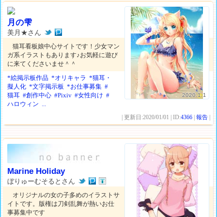
月の雫
美月★さん
猫耳看板娘中心サイトです！少女マン
ガ系イラストもあります♪お気軽に遊び
に来てくださいませ＾＾
*絵掲示板作品
*オリキャラ
*猫耳・
擬人化
*文字掲示板
*お仕事募集
#
猫耳
#創作中心
#Pixiv
#女性向け
#
2020.1.1
ハロウィン
...
| 更新日:2020/01/01 | ID:
4366
|
報告
|
Marine Holiday
ぼりゅーむそるとさん
オリジナルの女の子多めのイラストサ
イトです。版権は刀剣乱舞が熱いお仕
事募集中です