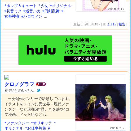
*ポップ＆キュート
*少女
*オリジナル
2018.3.17
#初音ミク
#巡音ルカ
#刀剣乱舞
#
女審神者
#ハロウィン
...
| 更新日:2018/03/17 | ID:
21115
|
報告
|
クロノグラフ
別井/ものいさん
一次創作オンリーで活動しています。
イラストをメインに異世界・現代ファ
ンタジーなど現在5作品。ネタ絵や4コ
マ漫画、ドット絵なども。
*ファンタジー
*オリキャラ
*
オリジナル
*お仕事募集
#
2016.2.7