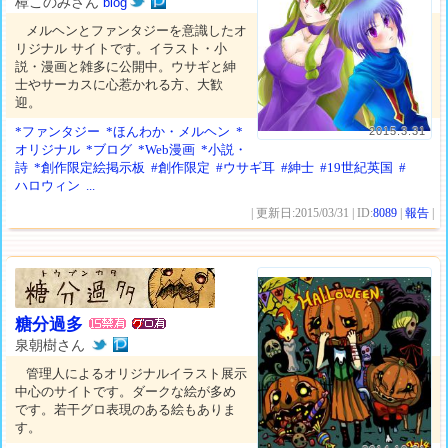
樟このみさん
blog
メルヘンとファンタジーを意識したオ
リジナル サイトです。イラスト・小
説・漫画と雑多に公開中。ウサギと紳
士やサーカスに心惹かれる方、大歓
迎。
*ファンタジー
*ほんわか・メルヘン
*
2015.3.31
オリジナル
*ブログ
*Web漫画
*小説・
詩
*創作限定絵掲示板
#創作限定
#ウサギ耳
#紳士
#19世紀英国
#
ハロウィン
...
| 更新日:2015/03/31 | ID:
8089
|
報告
|
糖分過多
泉朝樹さん
管理人によるオリジナルイラスト展示
中心のサイトです。ダークな絵が多め
です。若干グロ表現のある絵もありま
す。