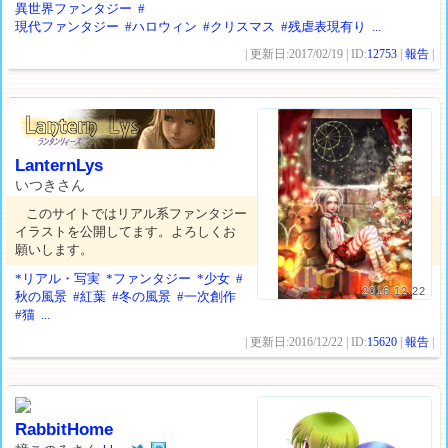
異世界ファンタジー
#
現代ファンタジー
#ハロウィン
#クリスマス
#残虐表現有り
...
| 更新日:2017/02/19 | ID:
12753
|
報告
|
LanternLys
いつきさん
このサイトではリアル系ファンタジー
イラストを公開してます。よろしくお
願いします。
*リアル・写実
*ファンタジー
*少女
#
2016.12.22
秋の風景
#紅葉
#冬の風景
#一次創作
#猫
...
| 更新日:2016/12/22 | ID:
15620
|
報告
|
RabbitHome