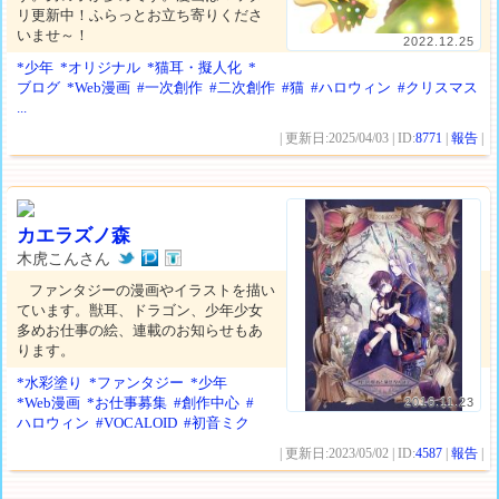
リ更新中！ふらっとお立ち寄りくださ
いませ～！
2022.12.25
*少年
*オリジナル
*猫耳・擬人化
*
ブログ
*Web漫画
#一次創作
#二次創作
#猫
#ハロウィン
#クリスマス
...
| 更新日:2025/04/03 | ID:
8771
|
報告
|
カエラズノ森
木虎こんさん
ファンタジーの漫画やイラストを描い
ています。獣耳、ドラゴン、少年少女
多めお仕事の絵、連載のお知らせもあ
ります。
*水彩塗り
*ファンタジー
*少年
*Web漫画
*お仕事募集
#創作中心
#
2016.11.23
ハロウィン
#VOCALOID
#初音ミク
| 更新日:2023/05/02 | ID:
4587
|
報告
|