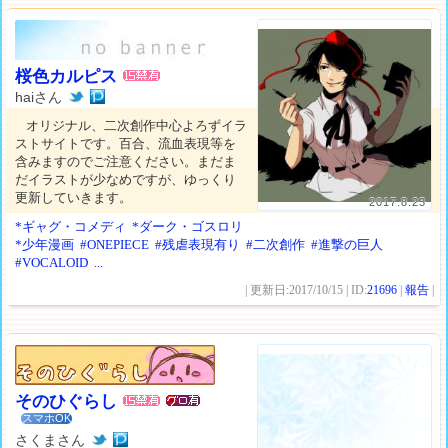
桜色カルピス
haiさん
オリジナル、二次創作中心よろずイラ
ストサイトです。百合、流血表現等を
含みますのでご注意ください。まだま
だイラストが少なめですが、ゆっくり
更新していきます。
2017.8.23
*ギャグ・コメディ
*ダーク・ゴスロリ
*少年漫画
#ONEPIECE
#残虐表現有り
#二次創作
#進撃の巨人
#VOCALOID
...
| 更新日:2017/10/15 | ID:
21696
|
報告
|
そのひぐらし
スマホOK
さくまさん