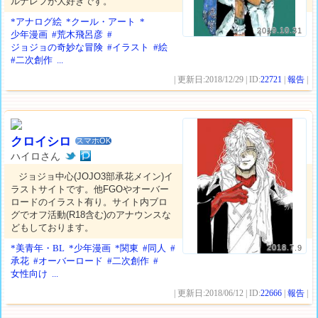
ルナレフが大好きです。
*アナログ絵
*クール・アート
*
2019.10.31
少年漫画
#荒木飛呂彦
#
ジョジョの奇妙な冒険
#イラスト
#絵
#二次創作
...
| 更新日:2018/12/29 | ID:
22721
|
報告
|
クロイシロ
スマホOK
ハイロさん
ジョジョ中心(JOJO3部承花メイン)イ
ラストサイトです。他FGOやオーバー
ロードのイラスト有り。サイト内ブロ
グでオフ活動(R18含む)のアナウンスな
どもしております。
*美青年・BL
*少年漫画
*関東
#同人
#
2018.7.9
承花
#オーバーロード
#二次創作
#
女性向け
...
| 更新日:2018/06/12 | ID:
22666
|
報告
|