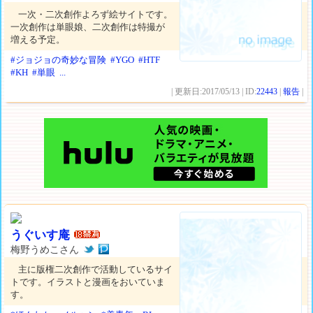
一次・二次創作よろず絵サイトです。
一次創作は単眼娘、二次創作は特撮が
増える予定。
#ジョジョの奇妙な冒険
#YGO
#HTF
#KH
#単眼
...
| 更新日:2017/05/13 | ID:
22443
|
報告
|
うぐいす庵
梅野うめこさん
主に版権二次創作で活動しているサイ
トです。イラストと漫画をおいていま
す。