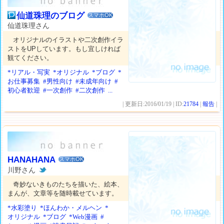
仙道珠理のブログ
スマホOK
仙道珠理さん
オリジナルのイラストや二次創作イラ
ストをUPしています。もし宜しければ
観てください。
*リアル・写実
*オリジナル
*ブログ
*
お仕事募集
#男性向け
#未成年向け
#
初心者歓迎
#一次創作
#二次創作
...
| 更新日:2016/01/19 | ID:
21784
|
報告
|
HANAHANA
スマホOK
川野さん
奇妙ないきものたちを描いた、絵本、
まんが、文章等を随時載せています。
*水彩塗り
*ほんわか・メルヘン
*
オリジナル
*ブログ
*Web漫画
#