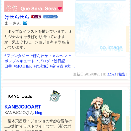
けせらせら
スマホOK
まーさん
ポップなイラストを描いています。オ
リジナルキャラばかり描いています
が、気まぐれに、ジョジョキャラも描
いています。
*ファンタジー
*ほんわか・メルヘン
*
ポップ＆キュート
*ブログ
*絵日記・
日替
#MOTHER
#PC壁紙
#空
#猫
#犬
...
| 更新日:2019/08/25 | ID:
22523
|
報告
|
KANEJOJOART
KANEJOJOさん
blog
荒木飛呂彦・ジョジョの奇妙な冒険の
二次創作イラストサイトです。3部のポ