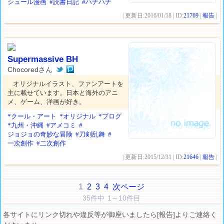
シュール漫画
#読書日記
#ハナハナ
| 更新日:2016/01/18 | ID:
21769
|
報告
|
Supermassive BH
Chocoredさん
オリジナルイラスト、ファンアートを
主に載せています。日本と海外のアニ
メ、ゲーム、洋画が好き。
*クール・アート
*オリジナル
*ブログ
*九州・沖縄
#アメコミ
#
ジョジョの奇妙な冒険
#刀剣乱舞
#
一次創作
#二次創作
| 更新日:2015/12/31 | ID:
21646
|
報告
|
1
2
3
4
次ページ
35件中 1～10件目
各サイトにリンク切れや違反等が御座いましたら[報告]よりご連絡く