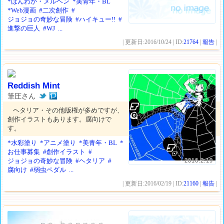
*ほんわか・メルヘン
*美青年・BL
*Web漫画
#二次創作
#
ジョジョの奇妙な冒険
#ハイキュー!!
#
進撃の巨人
#WJ
...
| 更新日:2016/10/24 | ID:
21764
|
報告
|
Reddish Mint
筆圧さん
ヘタリア・その他版権が多めですが、
創作イラストもあります。腐向けで
す。
*水彩塗り
*アニメ塗り
*美青年・BL
*
お仕事募集
#創作イラスト
#
ジョジョの奇妙な冒険
#ヘタリア
#
2016.2.19
腐向け
#弱虫ペダル
...
| 更新日:2016/02/19 | ID:
21160
|
報告
|