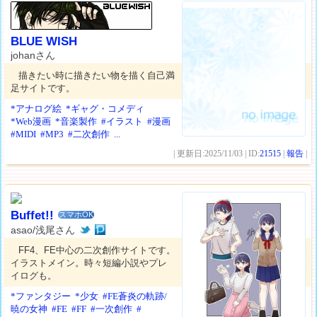
BLUE WISH
johanさん
描きたい時に描きたい物を描く自己満
足サイトです。
*アナログ絵
*ギャグ・コメディ
*Web漫画
*音楽製作
#イラスト
#漫画
#MIDI
#MP3
#二次創作
...
| 更新日:2025/11/03 | ID:
21515
|
報告
|
Buffet!!
スマホOK
asao/浅尾さん
FF4、FE中心の二次創作サイトです。
イラストメイン。時々短編小説やプレ
イログも。
*ファンタジー
*少女
#FE蒼炎の軌跡/
暁の女神
#FE
#FF
#一次創作
#