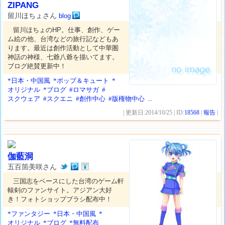
ZIPANG
留川ほちょさん
blog
留川ほちょのHP。仕事、創作、ゲー
ム絵の他、台湾などの旅行記などもあ
ります。最近は創作活動として中華圏
神話の神様、七爺八爺を描いてます。
ブログ絶賛更新中！
*日本・中国風
*ポップ＆キュート
*
オリジナル
*ブログ
#ロマサガ
#
スクウェア
#スクエニ
#創作中心
#版権物中心
...
| 更新日:2014/10/25 | ID:
18568
|
報告
|
伽藍洞
五百箇美咲さん
三国志をベースにした台湾のゲーム軒
轅剣のファンサイト。アジアン大好
き！フォトショップブラシ配布中！
*ファンタジー
*日本・中国風
*
オリジナル
*ブログ
*無料配布