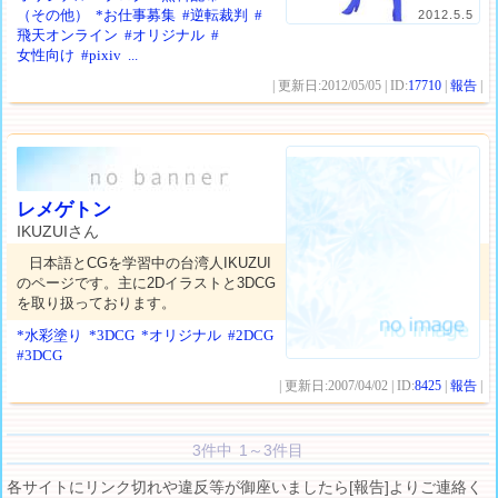
（その他）
*お仕事募集
#逆転裁判
#
2012.5.5
飛天オンライン
#オリジナル
#
女性向け
#pixiv
...
| 更新日:2012/05/05 | ID:
17710
|
報告
|
レメゲトン
IKUZUIさん
日本語とCGを学習中の台湾人IKUZUI
のページです。主に2Dイラストと3DCG
を取り扱っております。
*水彩塗り
*3DCG
*オリジナル
#2DCG
#3DCG
| 更新日:2007/04/02 | ID:
8425
|
報告
|
3件中 1～3件目
各サイトにリンク切れや違反等が御座いましたら[報告]よりご連絡く