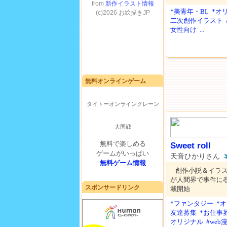
*美青年・BL
*オ
二次創作イラスト
女性向け
...
無料オンラインゲーム
タイトーオンラインクレーン
大国戦
無料で楽しめる
Sweet roll
ゲームがいっぱい
天音ひかりさん
無料ゲーム情報
創作小説＆イラ
が人間界で事件に巻
スポンサードリンク
載開始
*ファンタジー
*
友達募集
*お仕事
オリジナル
#web