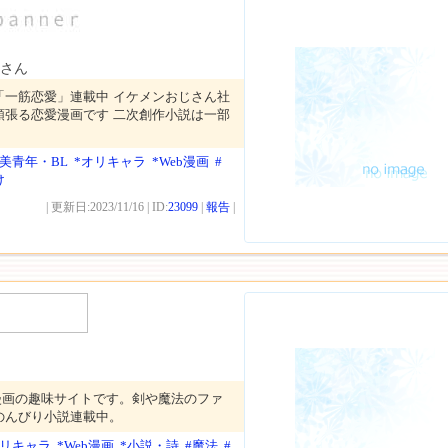
さん
「一筋恋愛」連載中 イケメンおじさん社
頑張る恋愛漫画です 二次創作小説は一部
*美青年・BL
*オリキャラ
*Web漫画
#
け
| 更新日:2023/11/16 | ID:
23099
|
報告
|
漫画の趣味サイトです。剣や魔法のファ
のんびり小説連載中。
オリキャラ
*Web漫画
*小説・詩
#魔法
#