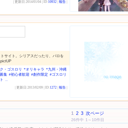
| 更新日:2014/01/04 | ID:
10932
|
報告
|
20
ストサイト。シリアスだったり、パロを
ictUP
ーク・ゴスロリ
*オリキャラ
*九州・沖縄
事募集
#初心者歓迎
#創作限定
#ゴスロリ
ント
...
| 更新日:2013/02/09 | ID:
1272
|
報告
|
1
2
3
次ページ
26件中 1～10件目