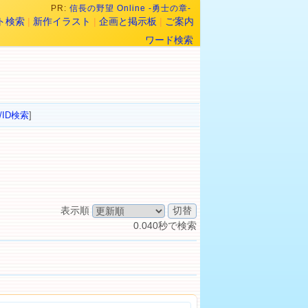
PR:
信長の野望 Online -勇士の章-
ト検索
|
新作イラスト
|
企画と掲示板
|
ご案内
ワード検索
/ID検索
]
表示順
0.040秒で検索