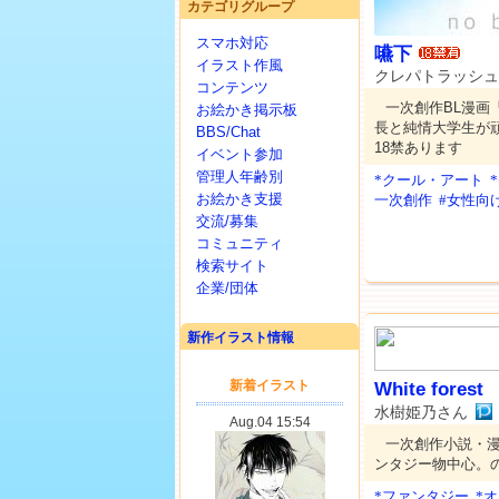
カテゴリグループ
スマホ対応
嚥下
イラスト作風
クレパトラッシュ
コンテンツ
一次創作BL漫画
お絵かき掲示板
長と純情大学生が
BBS/Chat
18禁あります
イベント参加
管理人年齢別
*クール・アート
お絵かき支援
一次創作
#女性向
交流/募集
コミュニティ
検索サイト
企業/団体
新作イラスト情報
White forest
水樹姫乃さん
一次創作小説・
ンタジー物中心。
*ファンタジー
*