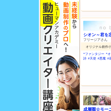
シオン～君を
フリージアさん
オリジナル創作
*ファンタジー
*
詩
#天使
#悪魔
#
成層圏☆モー