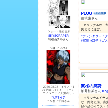
PLUG
スマホOK
亜積譲さん
オリジナル絵、
気ままに運営。
*ファンタジー
*
#軍服
#双子
#ゴ
闇桜の舞詩
柚井柚菜さん
blog
オリジナルイラ
む、岡野史佳、喜
紀作品のイラスト