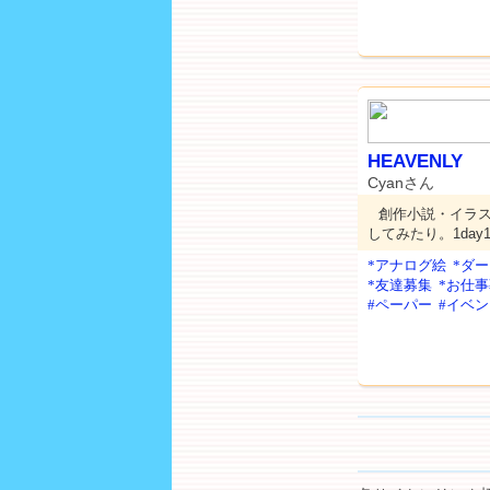
HEAVENLY
Cyanさん
創作小説・イラ
してみたり。1day1p
*アナログ絵
*ダ
*友達募集
*お仕
#ペーパー
#イベ