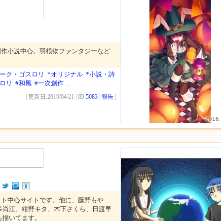
創作小説中心。羽根物ファンタジーなど
ダーク・ゴスロリ
*オリジナル
*小説・詩
スロリ
#和風
#一次創作
...
| 更新日:2019/04/21 | ID:
5083
|
報告
|
2016.
スト中心サイトです。他に、藤野もや
多尚江、紺野キタ、木下さくら、日渡早
も描いてます。