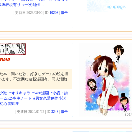
残虐表現有り
#一次創作
...
| 更新日:2023/08/06 | ID:
10203
|
報告
|
んだ本・聞いた歌、好きなゲームの絵を描
ています。不定期な連載漫画有。同人活動
ログ絵
*オリキャラ
*Web漫画
*小説・詩
チームKZ事件ノート
#男女恋愛創作小説
#初心者歓迎
| 更新日:2020/01/22 | ID:
3248
|
報告
|
201