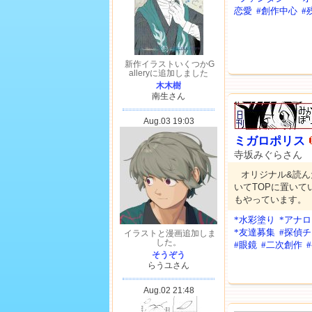
恋愛
#創作中心
#
ミガロポリス
寺坂みぐらさん
オリジナル&読
いてTOPに置い
もやっています。
*水彩塗り
*アナ
*友達募集
#探偵
#眼鏡
#二次創作