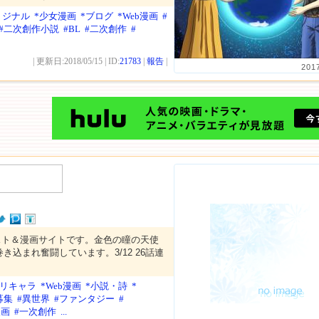
リジナル
*少女漫画
*ブログ
*Web漫画
#
#二次創作小説
#BL
#二次創作
#
| 更新日:2018/05/15 | ID:
21783
|
報告
|
201
スト＆漫画サイトです。金色の瞳の天使
き込まれ奮闘しています。3/12 26話連
オリキャラ
*Web漫画
*小説・詩
*
募集
#異世界
#ファンタジー
#
漫画
#一次創作
...