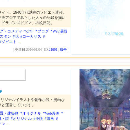
サイト。1940年代以降のソビエト連邦、
中央アジアで暮らした人々の記録を描い
「ドラゴンズドグマ」の絵日記。
ャグ・コメディ
*少年
*ブログ
*Web漫画
フスタン
#花
#コーカサス
#
#ソビエト
...
| 更新日:2016/01/04 | ID:
21691
|
報告
|
オリジナルイラストや創作小説・漫画な
りと運営しています。
風景・建築物
*オリジナル
*Web漫画
*
説・詩
#オリジナル
#小説
#漫画
#
ィン
...