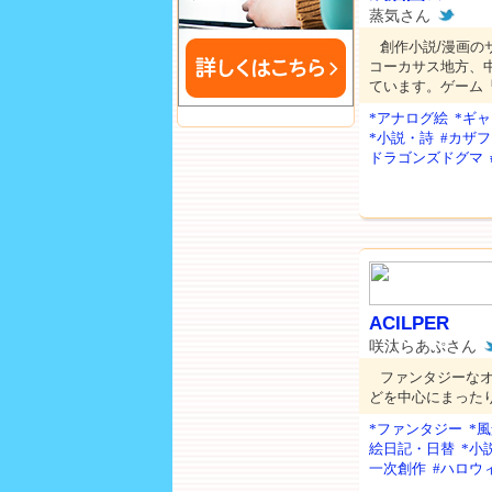
蒸気さん
創作小説/漫画の
コーカサス地方、
ています。ゲーム
*アナログ絵
*ギ
*小説・詩
#カザ
ドラゴンズドグマ
ACILPER
咲汰らあぷさん
ファンタジーな
どを中心にまった
*ファンタジー
*
絵日記・日替
*小
一次創作
#ハロウ