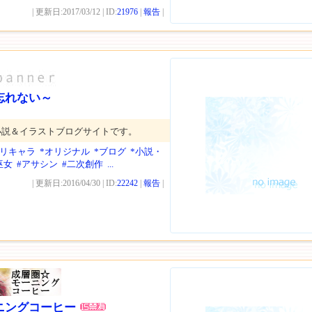
| 更新日:2017/03/12 | ID:
21976
|
報告
|
忘れない～
小説＆イラストブログサイトです。
オリキャラ
*オリジナル
*ブログ
*小説・
巫女
#アサシン
#二次創作
...
| 更新日:2016/04/30 | ID:
22242
|
報告
|
ニングコーヒー