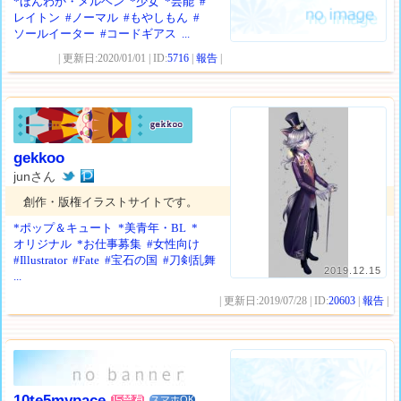
*ほんわか・メルヘン
*少女
*芸能
#
レイトン
#ノーマル
#もやしもん
#
ソールイーター
#コードギアス
...
| 更新日:2020/01/01 | ID:
5716
|
報告
|
gekkoo
junさん
創作・版権イラストサイトです。
*ポップ＆キュート
*美青年・BL
*
オリジナル
*お仕事募集
#女性向け
#Illustrator
#Fate
#宝石の国
#刀剣乱舞
2019.12.15
...
| 更新日:2019/07/28 | ID:
20603
|
報告
|
10te5mypace
スマホOK