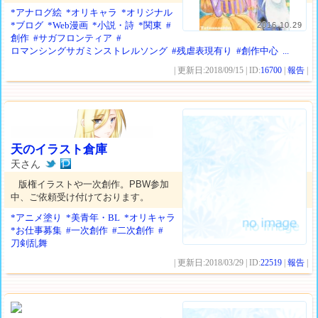
*アナログ絵
*オリキャラ
*オリジナル
*ブログ
*Web漫画
*小説・詩
*関東
#
2016.10.29
創作
#サガフロンティア
#
ロマンシングサガミンストレルソング
#残虐表現有り
#創作中心
...
| 更新日:2018/09/15 | ID:
16700
|
報告
|
天のイラスト倉庫
天さん
版権イラストや一次創作。PBW参加
中、ご依頼受け付けております。
*アニメ塗り
*美青年・BL
*オリキャラ
*お仕事募集
#一次創作
#二次創作
#
刀剣乱舞
| 更新日:2018/03/29 | ID:
22519
|
報告
|