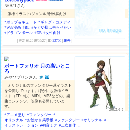
N6971さん
版権イラスト/ジャンル混合/腐向け
*ポップ＆キュート
*ギャグ・コメディ
*Web漫画
#BL
#かぐや様は告らせたい
#ドラゴンボール
#DB
#女性向け
...
| 更新日:2019/05/27 | ID:
22766
|
報告
|
ポートフォリオ 月の高いとこ
ろ
みやびプリンさん
オリジナルのファンタジー系イラスト
を公開しています。ほかにも版権イラ
スト（FF中心）MIDI、MP3などの、楽
曲コンテンツ、映像も公開していま
す。
2012.6.3
*アニメ塗り
*ファンタジー
*
オリジナル
*お絵かき掲示板
#ファンタジー
#オリジナル
#
イラストレーション
#初音ミク
#二次創作
...