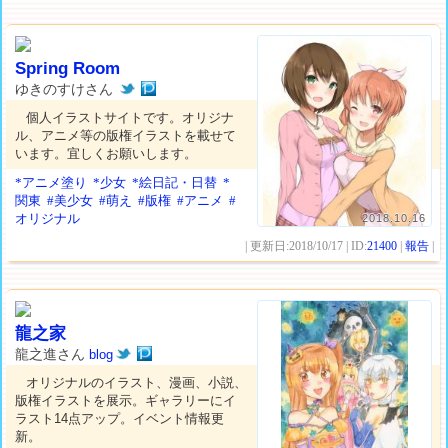
Spring Room
ゆきのすけさん
個人イラストサイトです。オリジナ
ル、アニメ等の版権イラストを載せて
います。宜しくお願いします。
*アニメ塗り
*少女
*絵日記・日替
*
関東
#美少女
#萌え
#版権
#アニメ
#
オリジナル
2018.10.16
| 更新日:2018/10/17 | ID:
21400
|
報告
|
龍之家
龍之進さん
blog
オリジナルのイラスト、漫画、小説、
版権イラストを展示。ギャラリーにイ
ラスト14点アップ。イベント情報更
新。