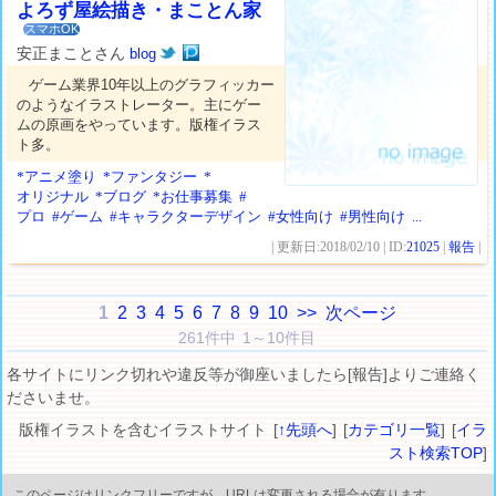
よろず屋絵描き・まことん家
スマホOK
安正まことさん
blog
ゲーム業界10年以上のグラフィッカー
のようなイラストレーター。主にゲー
ムの原画をやっています。版権イラス
ト多。
*アニメ塗り
*ファンタジー
*
オリジナル
*ブログ
*お仕事募集
#
プロ
#ゲーム
#キャラクターデザイン
#女性向け
#男性向け
...
| 更新日:2018/02/10 | ID:
21025
|
報告
|
1
2
3
4
5
6
7
8
9
10
>>
次ページ
261件中 1～10件目
各サイトにリンク切れや違反等が御座いましたら[報告]よりご連絡く
ださいませ。
版権イラストを含むイラストサイト [
↑先頭へ
] [
カテゴリ一覧
] [
イラ
スト検索TOP
]
このページはリンクフリーですが、URLは変更される場合が有ります。