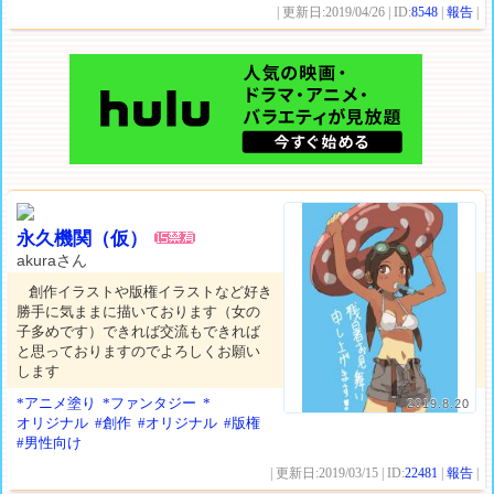
| 更新日:2019/04/26 | ID:
8548
|
報告
|
永久機関（仮）
akuraさん
創作イラストや版権イラストなど好き
勝手に気ままに描いております（女の
子多めです）できれば交流もできれば
と思っておりますのでよろしくお願い
します
*アニメ塗り
*ファンタジー
*
2019.8.20
オリジナル
#創作
#オリジナル
#版権
#男性向け
| 更新日:2019/03/15 | ID:
22481
|
報告
|