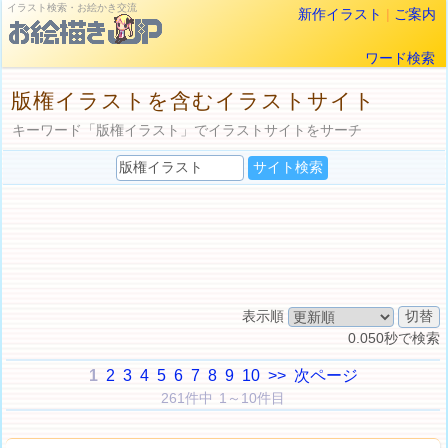
イラスト検索・お絵かき交流
新作イラスト
|
ご案内
ワード検索
版権イラストを含むイラストサイト
キーワード「版権イラスト」でイラストサイトをサーチ
表示順
0.050秒で検索
1
2
3
4
5
6
7
8
9
10
>>
次ページ
261件中 1～10件目