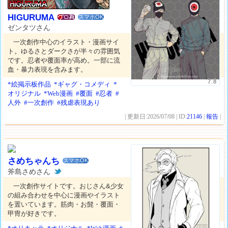
HIGURUMA
スマホOK
ゼンタツさん
一次創作中心のイラスト・漫画サイ
ト。ゆるさとダークさが半々の雰囲気
です。忍者や覆面率が高め。一部に流
血・暴力表現を含みます。
7.8
*絵掲示板作品
*ギャグ・コメディ
*
オリジナル
*Web漫画
#覆面
#忍者
#
人外
#一次創作
#残虐表現あり
| 更新日:2026/07/08 | ID:
21146
|
報告
|
さめちゃんち
スマホOK
斧島さめさん
一次創作サイトです。おじさん&少女
の組み合わせを中心に漫画やイラスト
を置いています。筋肉・お髭・覆面・
甲冑が好きです。