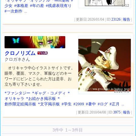
*オリキャラ
*オリジナル
*Web漫画
#
少女
#体格差
#年の差
#残虐表現有り
5.12
#一次創作
...
| 更新日:2026/01/04 | ID:
23126
|
報告
|
クロノリズム
クロガネさん
オリキャラ中心イラストサイトです。
眼帯、覆面、マスク、軍服などのキー
ワードにピンとこられた方は是非、お
立ち寄り下さいませ。
2010.4.8
*ファンタジー
*ギャグ・コメディ
*
オリキャラ
*お絵かき掲示板
*
創作限定絵掲示板
*文字掲示板
#学生
#2009
#暑中
#ログ
#正月
...
| 更新日:2010/04/08 | ID:
3975
|
報告
|
3件中 1～3件目