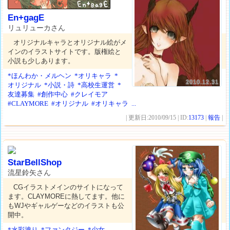
En+gagE
リュリューカさん
オリジナルキャラとオリジナル絵がメ
インのイラストサイトです。版権絵と
小説も少しあります。
*ほんわか・メルヘン
*オリキャラ
*
2010.12.31
オリジナル
*小説・詩
*高校生運営
*
友達募集
#創作中心
#クレイモア
#CLAYMORE
#オリジナル
#オリキャラ
...
| 更新日:2010/09/15 | ID:
13173
|
報告
|
StarBellShop
流星鈴矢さん
CGイラストメインのサイトになって
ます。CLAYMOREに熱してます。他に
もWJやギャルゲーなどのイラストも公
開中。
*水彩塗り
*ファンタジー
*少女