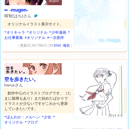
∞ -mugen-
晴智(はち)さん
オリジナルイラスト展示サイト。
*オリキャラ
*オリジナル
*少年漫画
*
お仕事募集
#オリジナル
#一次創作
| 更新日:2017/08/15 | ID:
8344
|
報告
|
空を歩きたい。
haru±さん
創作中心のイラストブログです。（た
まに版権もあり）まだ始めたばかりで
イラストが少ないですがこれから更新
していきたいです。
2014.4.6
*ほんわか・メルヘン
*少女
*
オリジナル
*ブログ