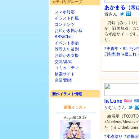
カテゴリグループ
あかまる（常
スマホ対応
晋さん
イラスト作風
刀剣（みつくり）、
コンテンツ
か、戦国無双、ガン
お絵かき掲示板
ろず絵サイトです
BBS/Chat
り。
イベント参加
*美青年・BL
*少
管理人年齢別
刀剣乱舞
#艦これ
お絵かき支援
交流/募集
コミュニティ
検索サイト
企業/団体
新作イラスト情報
la Lune
ス
かむりさん
絵展示（TOX/TO
+Nucleus/Mov
た（旧:Urderbrunn
*水彩塗り
*絵掲