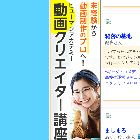
秘密の基地
鐘夜さん
ハマったものを
です。どのジャン
今はエクシリアに
*ギャグ・コメディ
高校生運営
#デュラ
エクシリア
#TOX
ましまろ
あずまゆいさん