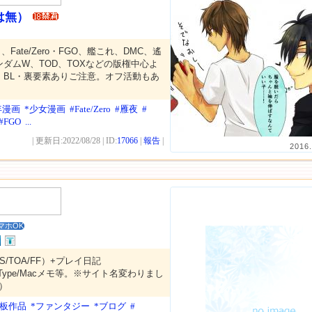
は無）
Fate/Zero・FGO、艦これ、DMC、遙
ダムW、TOD、TOXなどの版権中心よ
。BL・裏要素ありご注意。オフ活動もあ
年漫画
*少女漫画
#Fate/Zero
#雁夜
#
#FGO
...
| 更新日:2022/08/28 | ID:
17066
|
報告
|
2016.
マホOK
S/TOA/FF）+プレイ日記
ableType/Macメモ等。※サイト名変わりまし
r）
示板作品
*ファンタジー
*ブログ
#