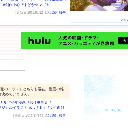
ギ
#創作中心
#まどか☆マギカ
...
| 更新日:2012/02/22 | ID:
5556
|
報告
|
201
権物のイラストどちらも混在。重度の雑
は決めていません。
ジナル
*少年漫画
*お仕事募集
#
リジナルイラスト
#ハリポタ
#女性向け
| 更新日:2011/11/14 | ID:
13361
|
報告
|