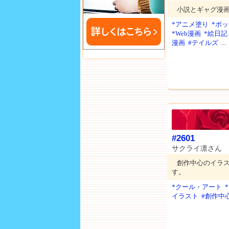
小説とギャグ漫
*アニメ塗り
*ポ
*Web漫画
*絵日記
漫画
#テイルズ
...
#2601
サクライ凛さん
創作中心のイラ
す。
*クール・アート
イラスト
#創作中