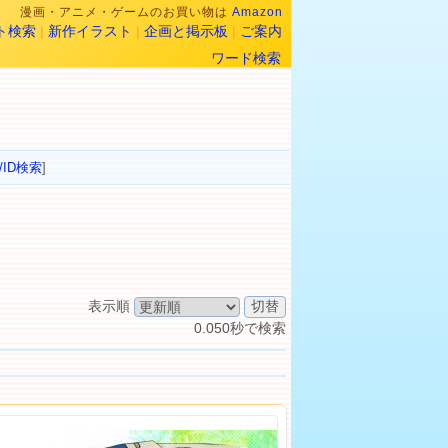
漫画・アニメ・ゲームのお買い物は
Amazon
ト検索
|
新作イラスト
|
企画と掲示板
|
ご案内
ワード検索
/ID検索
]
表示順
0.050秒で検索