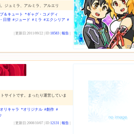
画。ジュミラ、アルミラ、アルエリ
ップ＆キュート
*ギャグ・コメディ
・日替
#ジュード
#ミラ
#エクシリア
#
| 更新日:2011/09/22 | ID:
18583
|
報告
|
201
ストサイトです。まったり運営していま
*オリキャラ
*オリジナル
#創作
#
心
| 更新日:2008/10/07 | ID:
12131
|
報告
|