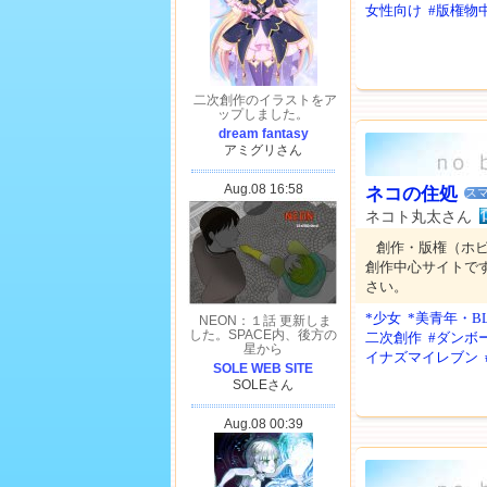
女性向け
#版権物
ネコの住処
スマ
ネコト丸太さん
創作・版権（ホ
創作中心サイトで
さい。
*少女
*美青年・B
二次創作
#ダンボ
イナズマイレブン