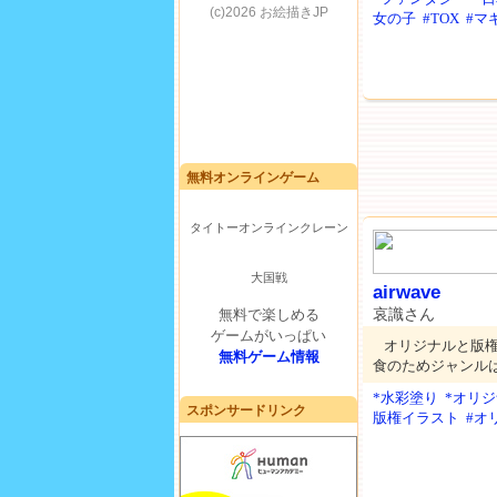
女の子
#TOX
#マ
無料オンラインゲーム
タイトーオンラインクレーン
大国戦
airwave
哀識さん
無料で楽しめる
ゲームがいっぱい
オリジナルと版
無料ゲーム情報
食のためジャンル
*水彩塗り
*オリ
スポンサードリンク
版権イラスト
#オ