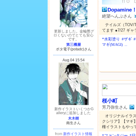
Dopamine
絶望へんぷさん
テイルズ（TOV
てます ●7/27 ギ
*水彩塗り
#ザギ
マギ(MAGI)
...
桜小町
芳乃弥生さん
オリジナルイラ
クシリア】【マギ
権イラストもやっ
*ファンタジー
*