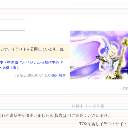
リジナルイラストを公開しています。虹
。
日本・中国風
*オリジナル
#創作中心
#
ー
#和
#癒し
| 更新日:2008/07/07 | ID:
4866
|
報告
|
20
10件中 1～10件目
切れや違反等が御座いましたら[報告]よりご連絡くださいませ。
TOXを含むイラストサイト 