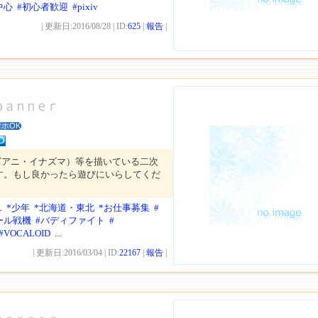
中心
#初心者歓迎
#pixiv
| 更新日:2016/08/28 | ID:
625
|
報告
|
ホOK
ビアニ・イナズマ）等を描いている二次
す。もし良かったら遊びにいらしてくだ
L
*少年
*北海道・東北
*お仕事募集
#
ール戦機
#バディファイト
#
#VOCALOID
...
| 更新日:2016/03/04 | ID:
22167
|
報告
|