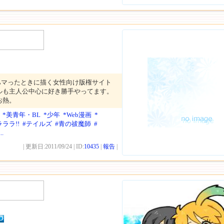
ハマったときに描く女性向け版権サイト
ルも主人公中心に好き勝手やってます。
お熱。
*美青年・BL
*少年
*Web漫画
*
ララ!!
#テイルズ
#青の祓魔師
#
...
| 更新日:2011/09/24 | ID:
10435
|
報告
|