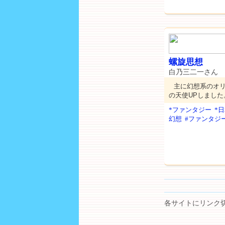
螺旋思想
白乃三二一さん
主に幻想系のオ
の天使UPしました
*ファンタジー
*
幻想
#ファンタジ
各サイトにリンク