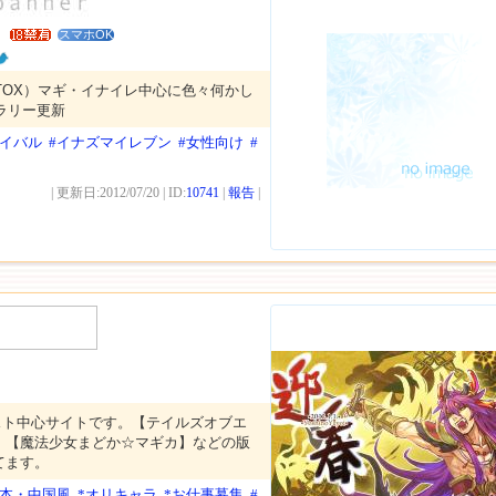
！
スマホOK
/TOX）マギ・イナイレ中心に色々何かし
ャラリー更新
#イバル
#イナズマイレブン
#女性向け
#
| 更新日:2012/07/20 | ID:
10741
|
報告
|
スト中心サイトです。【テイルズオブエ
】【魔法少女まどか☆マギカ】などの版
てます。
日本・中国風
*オリキャラ
*お仕事募集
#