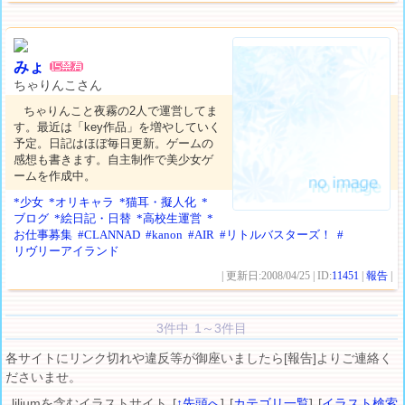
みょ
ちゃりんこさん
ちゃりんこと夜霧の2人で運営してま
す。最近は「key作品」を増やしていく
予定。日記はほぼ毎日更新。ゲームの
感想も書きます。自主制作で美少女ゲ
ームを作成中。
*少女
*オリキャラ
*猫耳・擬人化
*
ブログ
*絵日記・日替
*高校生運営
*
お仕事募集
#CLANNAD
#kanon
#AIR
#リトルバスターズ！
#
リヴリーアイランド
| 更新日:2008/04/25 | ID:
11451
|
報告
|
3件中 1～3件目
各サイトにリンク切れや違反等が御座いましたら[報告]よりご連絡く
ださいませ。
liliumを含むイラストサイト [
↑先頭へ
] [
カテゴリ一覧
] [
イラスト検索