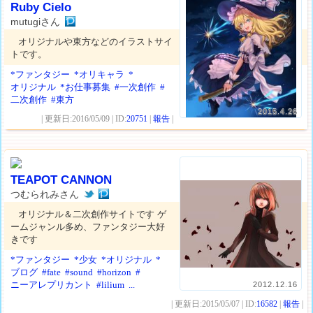
Ruby Cielo
mutugiさん
オリジナルや東方などのイラストサイ
トです。
*ファンタジー
*オリキャラ
*
オリジナル
*お仕事募集
#一次創作
#
二次創作
#東方
2015.4.26
| 更新日:2016/05/09 | ID:
20751
|
報告
|
TEAPOT CANNON
つむられみさん
オリジナル＆二次創作サイトです ゲ
ームジャンル多め、ファンタジー大好
きです
*ファンタジー
*少女
*オリジナル
*
ブログ
#fate
#sound
#horizon
#
ニーアレプリカント
#lilium
...
2012.12.16
| 更新日:2015/05/07 | ID:
16582
|
報告
|