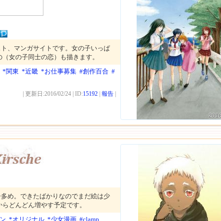
スト、マンガサイトです。女の子いっぱ
の（女の子同士の恋）も描きます。
*関東
*近畿
*お仕事募集
#創作百合
#
| 更新日:2016/02/24 | ID:
15192
|
報告
|
201
子多め。できたばかりなのでまだ絵は少
からどんどん増やす予定です。
ン
*オリジナル
*少女漫画
#clamp