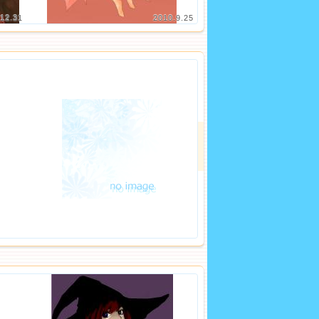
12.31
2010.9.25