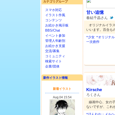
カテゴリグループ
スマホ対応
甘い追憶
イラスト作風
春結千晶さん
コンテンツ
オリジナルイラ
お絵かき掲示板
いいます。百合も
BBS/Chat
イベント参加
*少女
*オリジナル
管理人年齢別
一次創作
お絵かき支援
交流/募集
コミュニティ
検索サイト
企業/団体
新作イラスト情報
Kirsche
ろくさん
線画中心、女の
ないですが、これ
*ほんわか・メルヘ