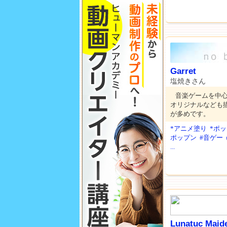
Garret
塩焼きさん
音楽ゲームを中
オリジナルなども
が多めです。
*アニメ塗り
*ポ
ポップン
#音ゲー
...
Lunatuc Maid