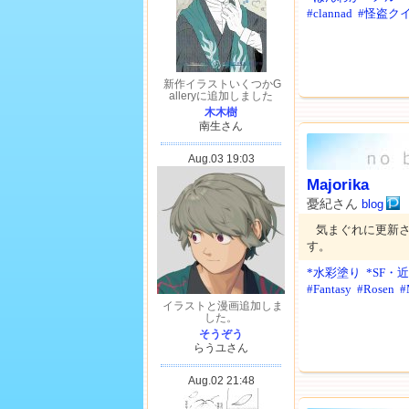
#clannad
#怪盗ク
Majorika
憂紀さん
blog
気まぐれに更新
す。
*水彩塗り
*SF・
#Fantasy
#Rosen
#