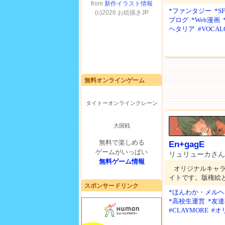
*ファンタジー
*
ブログ
*Web漫画
ヘタリア
#VOCAL
無料オンラインゲーム
タイトーオンラインクレーン
大国戦
無料で楽しめる
En+gagE
ゲームがいっぱい
リュリューカさん
無料ゲーム情報
オリジナルキャ
イトです。版権絵
スポンサードリンク
*ほんわか・メルヘ
*高校生運営
*友
#CLAYMORE
#オ