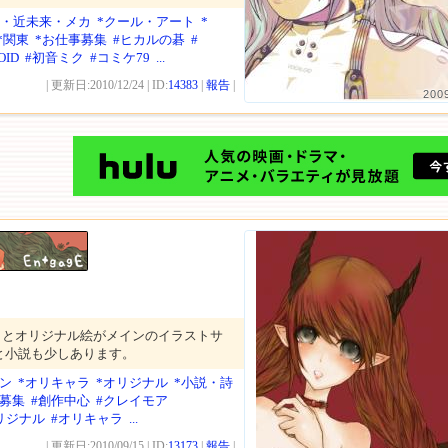
SF・近未来・メカ
*クール・アート
*
*関東
*お仕事募集
#ヒカルの碁
#
OID
#初音ミク
#コミケ79
...
| 更新日:2010/12/24 | ID:
14383
|
報告
|
200
ラとオリジナル絵がメインのイラストサ
と小説も少しあります。
ン
*オリキャラ
*オリジナル
*小説・詩
達募集
#創作中心
#クレイモア
リジナル
#オリキャラ
...
| 更新日:2010/09/15 | ID:
13173
|
報告
|