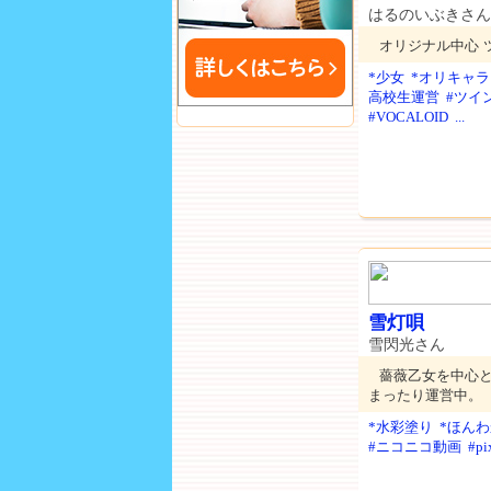
はるのいぶきさん
オリジナル中心 
*少女
*オリキャラ
高校生運営
#ツイ
#VOCALOID
...
雪灯唄
雪閃光さん
薔薇乙女を中心
まったり運営中。
*水彩塗り
*ほん
#ニコニコ動画
#pi