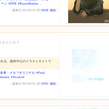
イーン
#DTB
#RozenMaiden
...
| 更新日:2013/03/19 | ID:
20438
|
報告
|
20
される、創作中心のイラストサイトで
近未来・メカ
*オリジナル
#Final
Maiden
#Vocaloid
| 更新日:2012/02/16 | ID:
19192
|
報告
|