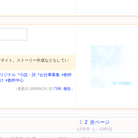
トサイト。ストーリー作成などもしてい
オリジナル
*小説・詩
*お仕事募集
#創作
向け
#創作中心
| 更新日:2008/06/26 | ID:
7198
|
報告
|
1
2
次ページ
12件中 1～10件目