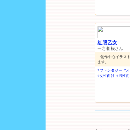
紅眼乙女
一之瀬 椛さん
創作中心イラス
ます。
*ファンタジー
*
#女性向け
#男性