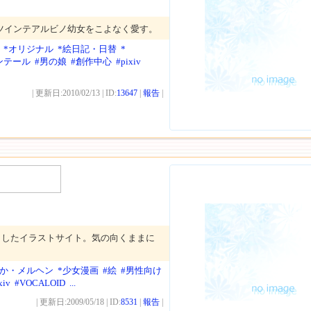
ツインテアルビノ幼女をこよなく愛す。
*オリジナル
*絵日記・日替
*
ンテール
#男の娘
#創作中心
#pixiv
| 更新日:2010/02/13 | ID:
13647
|
報告
|
としたイラストサイト。気の向くままに
わか・メルヘン
*少女漫画
#絵
#男性向け
xiv
#VOCALOID
...
| 更新日:2009/05/18 | ID:
8531
|
報告
|