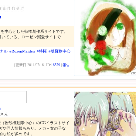
o
ンを中心とした特権創作系サイトです。
描いている、ローゼン溺愛サイトで
ジナル
#RozenMaiden
#特権
#版権物中心
...
| 更新日:2011/07/16 | ID:
16579
|
報告
|
20
n
さん
権（攻殻機動隊中心）のCGイラストサイ
ンガや同人情報もあり。メカ＋女の子な
ー的な絵が多めです。