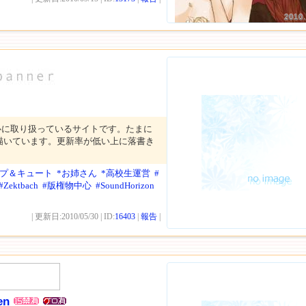
2010.
心に取り扱っているサイトです。たまに
描いています。更新率が低い上に落書き
ップ＆キュート
*お姉さん
*高校生運営
#
#Zektbach
#版権物中心
#SoundHorizon
| 更新日:2010/05/30 | ID:
16403
|
報告
|
en