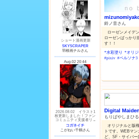
mizunomiyak
鈴ノ音さん
ローゼンメイデ
ローゼンばっかり
す！！
*水彩塗り
*オリ
#pixiv
#ペルソナ3
Digital Maide
もりばやしまひる
オリジナルと版
トです。WEBマ
ど、SF・サイバ