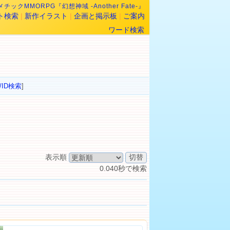
チックMMORPG『幻想神域 -Another Fate-』
ト検索
|
新作イラスト
|
企画と掲示板
|
ご案内
ワード検索
/ID検索
]
表示順
0.040秒で検索