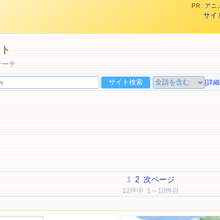
PR:
アニメ
サイ
イト
サーチ
[
詳細
1
2
次ページ
12件中 1～10件目