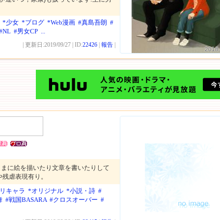
*少女
*ブログ
*Web漫画
#真島吾朗
#
#NL
#男女CP
...
| 更新日:2019/09/27 | ID:
22426
|
報告
|
2018
ままに絵を描いたり文章を書いたりして
や残虐表現有り。
オリキャラ
*オリジナル
*小説・詩
#
舞
#戦国BASARA
#クロスオーバー
#