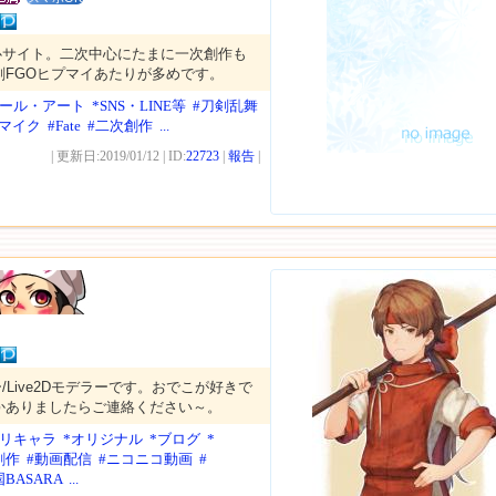
心サイト。二次中心にたまに一次創作も
剣FGOヒプマイあたりが多めです。
クール・アート
*SNS・LINE等
#刀剣乱舞
マイク
#Fate
#二次創作
...
| 更新日:2019/01/12 | ID:
22723
|
報告
|
/Live2Dモデラーです。おでこが好きで
かありましたらご連絡ください～。
オリキャラ
*オリジナル
*ブログ
*
創作
#動画配信
#ニコニコ動画
#
BASARA
...