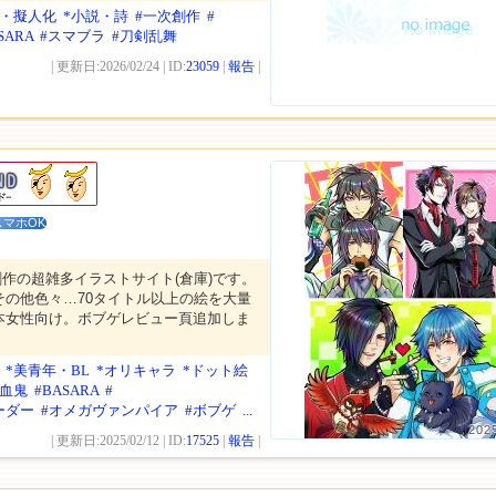
耳・擬人化
*小説・詩
#一次創作
#
SARA
#スマブラ
#刀剣乱舞
| 更新日:2026/02/24 | ID:
23059
|
報告
|
スマホOK
作の超雑多イラストサイト(倉庫)です。
その他色々…70タイトル以上の絵を大量
本女性向け。ボブゲレビュー頁追加しま
*美青年・BL
*オリキャラ
*ドット絵
吸血鬼
#BASARA
#
ーダー
#オメガヴァンパイア
#ボブゲ
...
202
| 更新日:2025/02/12 | ID:
17525
|
報告
|