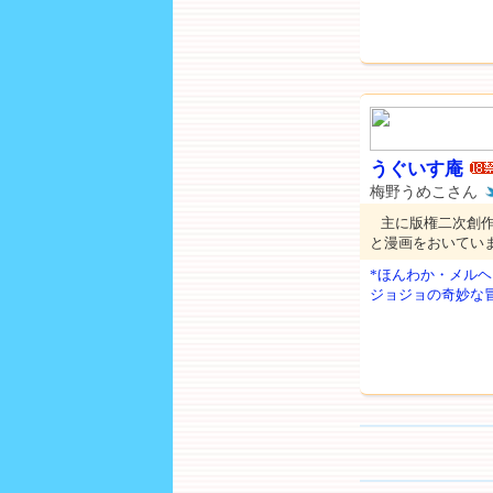
うぐいす庵
梅野うめこさん
主に版権二次創
と漫画をおいてい
*ほんわか・メルヘ
ジョジョの奇妙な