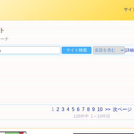
サイ
イト
サーチ
[
詳細
1
2
3
4
5
6
7
8
9
10
>>
次ページ
128件中 1～10件目