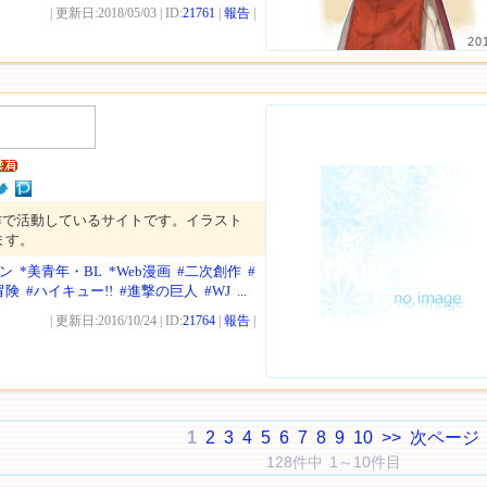
| 更新日:2018/05/03 | ID:
21761
|
報告
|
20
作で活動しているサイトです。イラスト
ます。
ン
*美青年・BL
*Web漫画
#二次創作
#
冒険
#ハイキュー!!
#進撃の巨人
#WJ
...
| 更新日:2016/10/24 | ID:
21764
|
報告
|
1
2
3
4
5
6
7
8
9
10
>>
次ページ
128件中 1～10件目