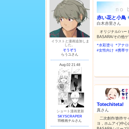
赤い花と小鳥
白木赤里さん
オリジナル/ハー
BASARA/その
*水彩塗り
*アナ
#女性向け
#携帯
Totechiteta!
真さん
二次創作/創作サ
ヨ，ホムアイ)中心
BASARAシリー