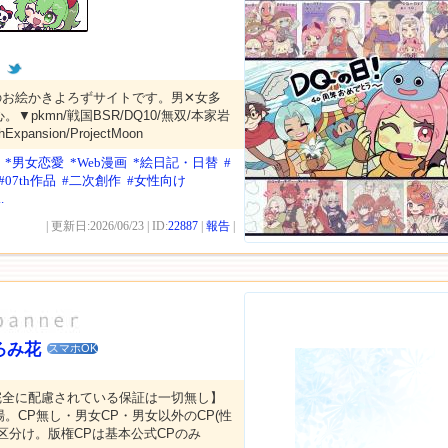
ん
のお絵かきよろずサイトです。男✕女多
▼pkmn/戦国BSR/DQ10/無双/本家岩
Expansion/ProjectMoon
*男女恋愛
*Web漫画
*絵日記・日替
#
#07th作品
#二次創作
#女性向け
..
| 更新日:2026/06/23 | ID:
22887
|
報告
|
ろみ花
スマホOK
完全に配慮されている保証は一切無し】
。CP無し・男女CP・男女以外のCP(性
区分け。版権CPは基本公式CPのみ