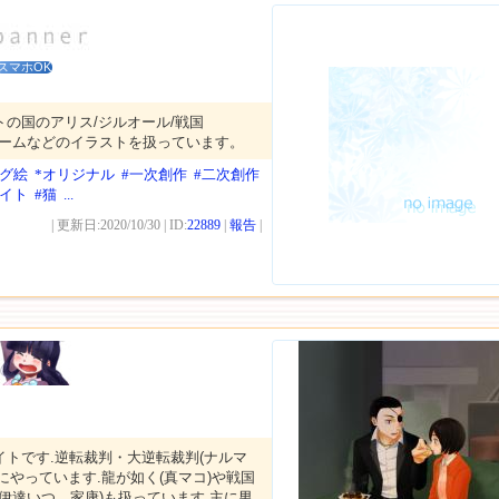
スマホOK
トの国のアリス/ジルオール/戦国
他ゲームなどのイラストを扱っています。
ログ絵
*オリジナル
#一次創作
#二次創作
サイト
#猫
...
| 更新日:2020/10/30 | ID:
22889
|
報告
|
イトです.逆転裁判・大逆転裁判(ナルマ
にやっています.龍が如く(真マコ)や戦国
ズ(伊達いつ，家康)も扱っています.主に男