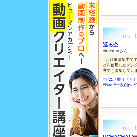
巡る空
nitakanaさん
お仕事募集中です
どを使用したデジタ
方でも募集してい
*アニメ塗り
*ア
#Fate
#一次創作
UCHACHA!