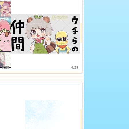
5.28
4.29