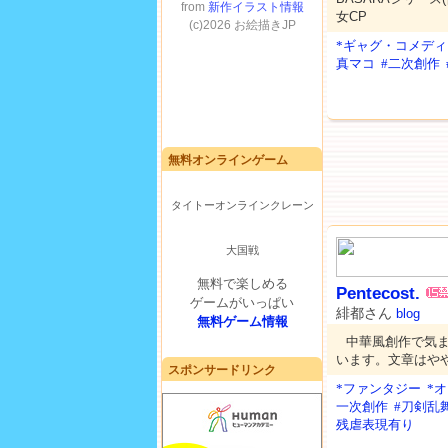
女CP
*ギャグ・コメディ
真マコ
#二次創作
無料オンラインゲーム
タイトーオンラインクレーン
大国戦
無料で楽しめる
Pentecost.
ゲームがいっぱい
緋都さん
blog
無料ゲーム情報
中華風創作で気
います。文章はや
スポンサードリンク
*ファンタジー
*
一次創作
#刀剣乱
残虐表現有り