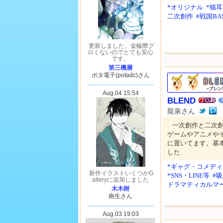
*オリジナル
*猫
二次創作
#戦国BA
BLEND
龍泉さん
一次創作と二次創
ゲームやアニメや
に置いてます。基
した
*ギャグ・コメディ
*SNS・LINE等
#
ドラマティカルマ