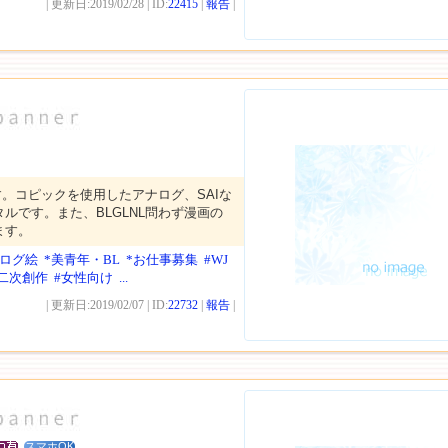
| 更新日:2019/02/28 | ID:
22415
|
報告
|
。コピックを使用したアナログ、SAIな
ルです。また、BLGLNL問わず漫画の
ます。
ナログ絵
*美青年・BL
*お仕事募集
#WJ
#二次創作
#女性向け
...
| 更新日:2019/02/07 | ID:
22732
|
報告
|
スマホOK