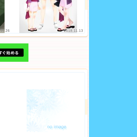
.11.26
2018.11.13