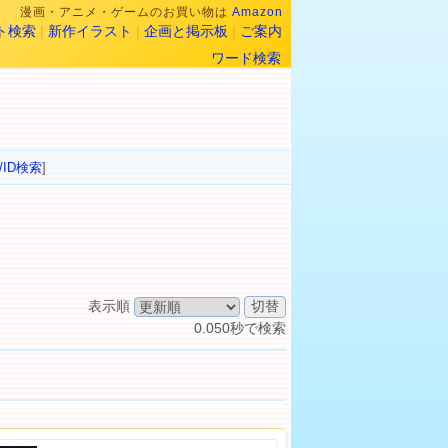
漫画・アニメ・ゲームのお買い物は
Amazon
ト検索
|
新作イラスト
|
企画と掲示板
|
ご案内
ワード検索
/ID検索
]
表示順
0.050秒で検索