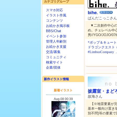
カテゴリグループ
スマホ対応
bihe.
スマホOK
イラスト作風
ぱんだこっこさ
コンテンツ
▼二次創作中心
お絵かき掲示板
め。チェレベル中心。
BBS/Chat
男//YGO/JOJO/07th
イベント参加
管理人年齢別
*ポップ＆キュート
お絵かき支援
ドラゴンクエスト
交流/募集
#LimbusCompany
.
コミュニティ
検索サイト
企業/団体
新作イラスト情報
披露室・まど
故海さん
【※地雷要素が
基本一般向け置き場
別不問)等の要素で