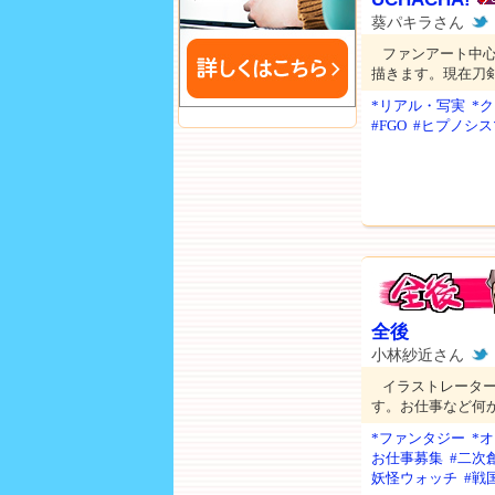
葵パキラさん
ファンアート中
描きます。現在刀
*リアル・写実
*
#FGO
#ヒプノシス
全後
小林紗近さん
イラストレーター
す。お仕事など何
*ファンタジー
*
お仕事募集
#二次
妖怪ウォッチ
#戦国