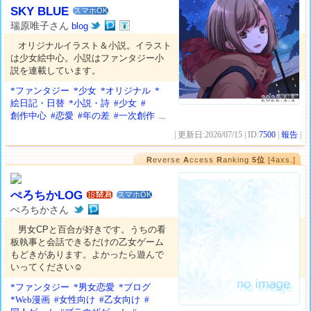
SKY BLUE
スマホOK
瑞原唯子さん
blog
オリジナルイラスト＆小説。イラスト
は少女絵中心。小説はファンタジー小
説を連載しています。
*ファンタジー
*少女
*オリジナル
*
2022.1.1
絵日記・日替
*小説・詩
#少女
#
創作中心
#恋愛
#年の差
#一次創作
...
| 更新日:2026/07/15 | ID:
7500
|
報告
|
R
everse
A
ccess
R
anking
5位
[4axs.]
ぺろちかLOG
スマホOK
ぺろちかさん
男女CPと百合が好きです。うちの看
板執事と会話できるだけの乙女ゲーム
もどきがあります。よかったら遊んで
いってください☺
*ファンタジー
*男女恋愛
*ブログ
*Web漫画
#女性向け
#乙女向け
#