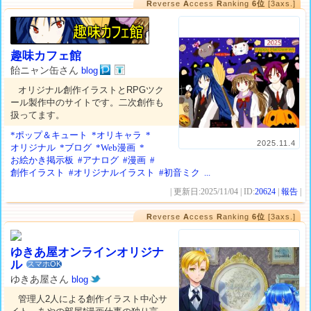
R
everse
A
ccess
R
anking
6位
[3axs.]
趣味カフェ館
飴ニャン缶さん
blog
オリジナル創作イラストとRPGツク
ール製作中のサイトです。二次創作も
扱ってます。
*ポップ＆キュート
*オリキャラ
*
2025.11.4
オリジナル
*ブログ
*Web漫画
*
お絵かき掲示板
#アナログ
#漫画
#
創作イラスト
#オリジナルイラスト
#初音ミク
...
| 更新日:2025/11/04 | ID:
20624
|
報告
|
R
everse
A
ccess
R
anking
6位
[3axs.]
ゆきあ屋オンラインオリジナ
ル
スマホOK
ゆきあ屋さん
blog
管理人2人による創作イラスト中心サ