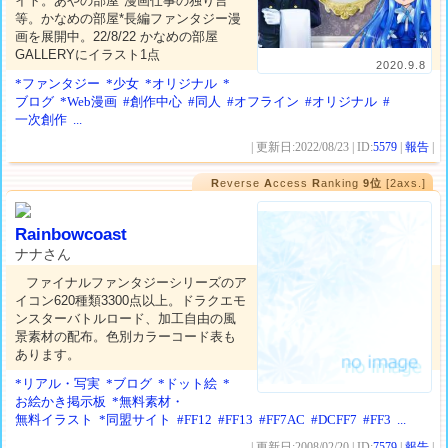
イト。あやの部屋*漫画仕事の独り言
等。かなめの部屋*長編ファンタジー漫
画を展開中。22/8/22 かなめの部屋
GALLERYにイラスト1点
2020.9.8
*ファンタジー
*少女
*オリジナル
*
ブログ
*Web漫画
#創作中心
#同人
#オフライン
#オリジナル
#
一次創作
...
| 更新日:2022/08/23 | ID:
5579
|
報告
|
R
everse
A
ccess
R
anking
9位
[2axs.]
Rainbowcoast
ナナさん
ファイナルファンタジーシリーズのア
イコン620種類3300点以上。ドラクエモ
ンスターバトルロード、加工自由の風
景素材の配布。色別カラーコード表も
あります。
*リアル・写実
*ブログ
*ドット絵
*
お絵かき掲示板
*無料素材・
無料イラスト
*同盟サイト
#FF12
#FF13
#FF7AC
#DCFF7
#FF3
...
| 更新日:2008/02/20 | ID:
7579
|
報告
|