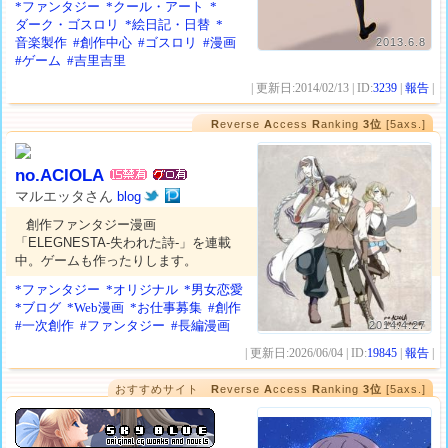
*ファンタジー
*クール・アート
*
ダーク・ゴスロリ
*絵日記・日替
*
音楽製作
#創作中心
#ゴスロリ
#漫画
2013.6.8
#ゲーム
#吉里吉里
| 更新日:2014/02/13 | ID:
3239
|
報告
|
R
everse
A
ccess
R
anking
3位
[5axs.]
no.ACIOLA
マルエッタさん
blog
創作ファンタジー漫画
「ELEGNESTA-失われた詩-」を連載
中。ゲームも作ったりします。
*ファンタジー
*オリジナル
*男女恋愛
*ブログ
*Web漫画
*お仕事募集
#創作
#一次創作
#ファンタジー
#長編漫画
2014.4.27
| 更新日:2026/06/04 | ID:
19845
|
報告
|
おすすめサイト
R
everse
A
ccess
R
anking
3位
[5axs.]