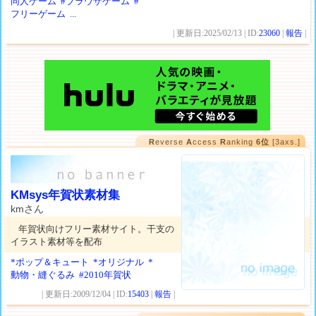
同人ゲーム
#ブラウザゲーム
#
フリーゲーム
...
| 更新日:2025/02/13 | ID:
23060
|
報告
|
R
everse
A
ccess
R
anking
6位
[3axs.]
KMsys年賀状素材集
kmさん
年賀状向けフリー素材サイト。干支の
イラスト素材等を配布
*ポップ＆キュート
*オリジナル
*
動物・縫ぐるみ
#2010年賀状
| 更新日:2009/12/04 | ID:
15403
|
報告
|