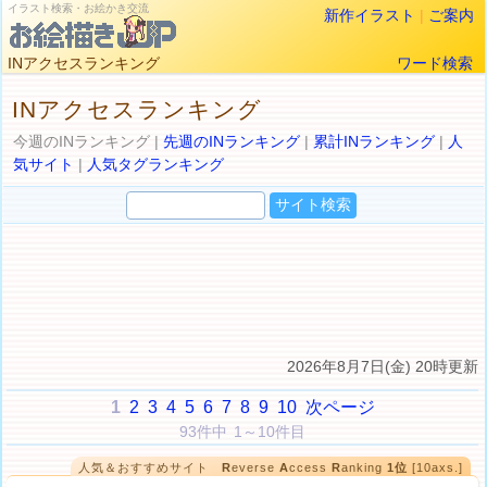
イラスト検索・お絵かき交流
新作イラスト
|
ご案内
INアクセスランキング
ワード検索
INアクセスランキング
今週のINランキング |
先週のINランキング
|
累計INランキング
|
人
気サイト
|
人気タグランキング
2026年8月7日(金) 20時更新
1
2
3
4
5
6
7
8
9
10
次ページ
93件中 1～10件目
人気＆おすすめサイト
R
everse
A
ccess
R
anking
1位
[10axs.]