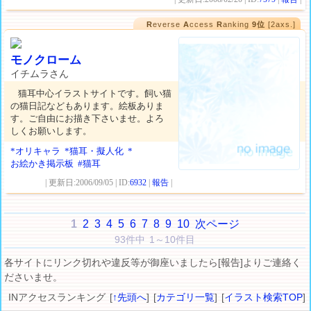
R
everse
A
ccess
R
anking
9位
[2axs.]
モノクローム
イチムラさん
猫耳中心イラストサイトです。飼い猫
の猫日記などもあります。絵板ありま
す。ご自由にお描き下さいませ。よろ
しくお願いします。
*オリキャラ
*猫耳・擬人化
*
お絵かき掲示板
#猫耳
| 更新日:2006/09/05 | ID:
6932
|
報告
|
1
2
3
4
5
6
7
8
9
10
次ページ
93件中 1～10件目
各サイトにリンク切れや違反等が御座いましたら[報告]よりご連絡く
ださいませ。
INアクセスランキング [
↑先頭へ
] [
カテゴリ一覧
] [
イラスト検索TOP
]