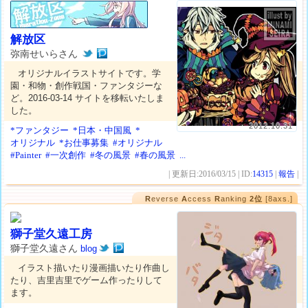
解放区
弥南せいらさん
オリジナルイラストサイトです。学
園・和物・創作戦国・ファンタジーな
ど。2016-03-14 サイトを移転いたしま
した。
2012.10.31
*ファンタジー
*日本・中国風
*
オリジナル
*お仕事募集
#オリジナル
#Painter
#一次創作
#冬の風景
#春の風景
...
| 更新日:2016/03/15 | ID:
14315
|
報告
|
R
everse
A
ccess
R
anking
2位
[8axs.]
獅子堂久遠工房
獅子堂久遠さん
blog
イラスト描いたり漫画描いたり作曲し
たり、吉里吉里でゲーム作ったりして
ます。