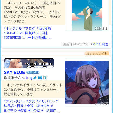
OP(シャチ・のべろ)、三国志(創作＆
無双)、その他(SO2R/配信者
FA/BLEACHなど)二次創作、一次創作。
展示のみでウルトラシリーズ、洋画(ダ
ンケルク)など。
*オリジナル
*ブログ
*Web漫画
2024.8.1
#BLEACH
#三國無双
#三国志
#ONEPIECE
#ハートの海賊団
...
| 更新日:2026/07/23 | ID:
21324
|
報告
|
おすすめサイト
SKY BLUE
スマホOK
瑞原唯子さん
blog
オリジナルイラスト＆小説。イラスト
は少女絵中心。小説はファンタジー小
説を連載しています。
*ファンタジー
*少女
*オリジナル
*
2022.1.1
絵日記・日替
*小説・詩
#少女
#
創作中心
#恋愛
#年の差
#一次創作
...