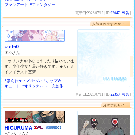
ファンアート
#ファンタジー
| 更新日:2026/07/12 | ID:
23047
|
報告
|
人気＆おすすめサイト
code0
010さん
オリジナル中心にまったり描いていま
す。少年少女と星が好きです。★7/7:メ
インイラスト更新
*ほんわか・メルヘン
*ポップ＆
キュート
*オリジナル
#一次創作
| 更新日:2026/07/11 | ID:
22358
|
報告
|
おすすめサイト
HIGURUMA
スマホOK
ゼンタツさん