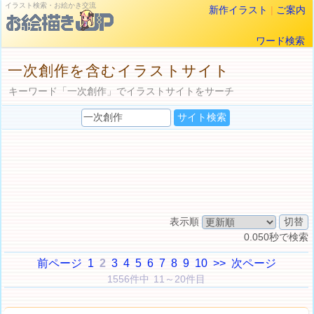
イラスト検索・お絵かき交流
新作イラスト
|
ご案内
ワード検索
一次創作を含むイラストサイト
キーワード「一次創作」でイラストサイトをサーチ
表示順
0.050秒で検索
前ページ
1
2
3
4
5
6
7
8
9
10
>>
次ページ
1556件中 11～20件目