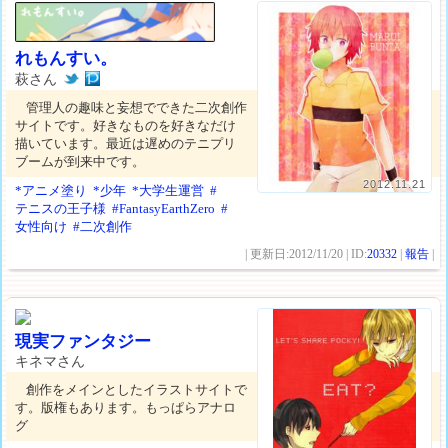
れもんすい。
萩さん
管理人の趣味と妄想でできた二次創作
サイトです。好きなものを好きなだけ
描いています。最近は遅めのテニプリ
ブームが到来中です。
2012.11.21
*アニメ塗り
*少年
*大学生運営
#
テニスの王子様
#FantasyEarthZero
#
女性向け
#二次創作
| 更新日:2012/11/20 | ID:
20332
|
報告
|
現実ファンタジー
キネマさん
創作をメインとしたイラストサイトで
す。版権もあります。もっぱらアナロ
グ