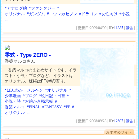
*アナログ絵
*ファンタジー
*
オリジナル
#ガンダム
#エウレカセブン
#ドラゴン
#女性向け
#小説
...
| 更新日:2009/04/09 | ID:
11885
|
報告
|
零式 - Type ZERO -
香築マルコさん
香築マルコのまとめサイトです。イラ
スト・小説・ブログなど。イラストは
オリジナル、版権はFFやWJ寄り。
*ほんわか・メルヘン
*オリジナル
*
少年漫画
*ブログ
*絵日記・日替
*
小説・詩
*お絵かき掲示板
#
香築マルコ
#FINAL
#FANTASY
#FF
#
オリジナル
...
| 更新日:2008/09/28 | ID:
12607
|
報告
|
おすすめサイト