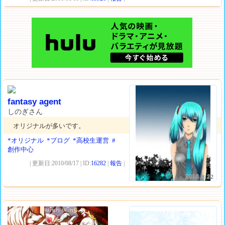
fantasy agent
しのぎさん
オリジナルが多いです。
*オリジナル
*ブログ
*高校生運営
#
創作中心
| 更新日:2010/08/17 | ID:
16282
|
報告
|
2010.8.22