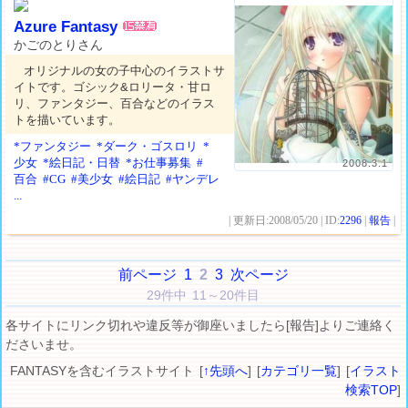
Azure Fantasy
かごのとりさん
オリジナルの女の子中心のイラストサ
イトです。ゴシック&ロリータ・甘ロ
リ、ファンタジー、百合などのイラス
トを描いています。
*ファンタジー
*ダーク・ゴスロリ
*
少女
*絵日記・日替
*お仕事募集
#
2008.3.1
百合
#CG
#美少女
#絵日記
#ヤンデレ
...
| 更新日:2008/05/20 | ID:
2296
|
報告
|
前ページ
1
2
3
次ページ
29件中 11～20件目
各サイトにリンク切れや違反等が御座いましたら[報告]よりご連絡く
ださいませ。
FANTASYを含むイラストサイト [
↑先頭へ
] [
カテゴリ一覧
] [
イラスト
検索TOP
]