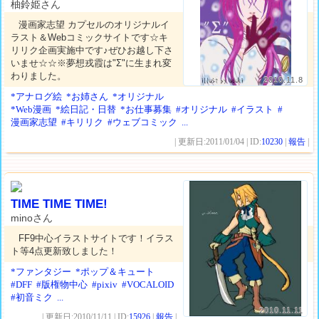
柚鈴姫さん
漫画家志望 カプセルのオリジナルイ
ラスト＆Webコミックサイトです☆キ
リリク企画実施中です♪ぜひお越し下さ
いませ☆☆※夢想戎霞は"Σ"に生まれ変
わりました。
2010.11.8
*アナログ絵
*お姉さん
*オリジナル
*Web漫画
*絵日記・日替
*お仕事募集
#オリジナル
#イラスト
#
漫画家志望
#キリリク
#ウェブコミック
...
| 更新日:2011/01/04 | ID:
10230
|
報告
|
TIME TIME TIME!
minoさん
FF9中心イラストサイトです！イラス
ト等4点更新致しました！
*ファンタジー
*ポップ＆キュート
#DFF
#版権物中心
#pixiv
#VOCALOID
#初音ミク
...
2010.11.11
| 更新日:2010/11/11 | ID:
15926
|
報告
|