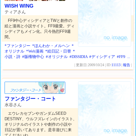
WISH WING
ティアさん
FF9中心ディシディアとTWと創作の
絵と漫画と小説サイト。FF9最愛。ディ
シディアもメイン化。只今熱烈FF9週
間。
*ファンタジー
*ほんわか・メルヘン
*
オリジナル
*Web漫画
*絵日記・日替
*
小説・詩
#版権物中心
#オリジナル
#DISSIDIA
#ディシディア
#FF9
...
| 更新日:2009/10/24 | ID:
11113
|
報告
|
ファンタジー・コート
水谷さん
エウレカセブンやガンダムSEED
DESTINY、ウルフズレインのイラスト,
オリジナルのイラストや創作の小説や
日記が置いてあります。是非遊びに来
てくださいね。