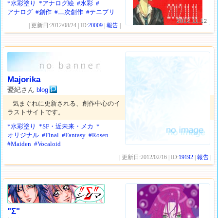
*水彩塗り
*アナログ絵
#水彩
#
アナログ
#創作
#二次創作
#テニプリ
2012.11.12
| 更新日:2012/08/24 | ID:
20009
|
報告
|
Majorika
憂紀さん
blog
気まぐれに更新される、創作中心のイ
ラストサイトです。
*水彩塗り
*SF・近未来・メカ
*
オリジナル
#Final
#Fantasy
#Rosen
#Maiden
#Vocaloid
| 更新日:2012/02/16 | ID:
19192
|
報告
|
"Σ"