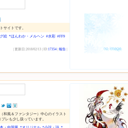
ストサイトです。
ログ絵
*ほんわか・メルヘン
#水彩
#FF9
| 更新日:2018/02/13 | ID:
17354
|
報告
|
ル（和風＆ファンタジー）中心のイラスト
スプレも少し扱っています。
日本・中国風
*オリジナル
*小説・詩
*