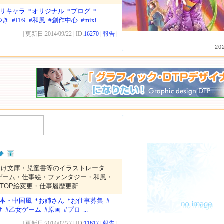
オリキャラ
*オリジナル
*ブログ
*
つき
#FF9
#和風
#創作中心
#mixi
...
| 更新日:2014/09/22 | ID:
16270
|
報告
|
20
向け文庫・児童書等のイラストレータ
ゲーム・仕事絵・ファンタジー・和風・
TOP絵変更・仕事履歴更新
日本・中国風
*お姉さん
*お仕事募集
#
け
#乙女ゲーム
#原画
#プロ
...
| 更新日:2014/07/27 | ID:
11617
|
報告
|