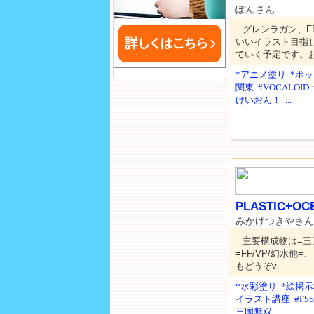
ぽんさん
グレンラガン、F
いいイラスト目指
ていく予定です。
*アニメ塗り
*ポ
関東
#VOCALOID
けいおん！
...
PLASTIC+OC
みかげつきやさ
主要構成物は=三国
=FF/VP/幻水
もどうぞv
*水彩塗り
*絵掲
イラスト講座
#FSS
三国無双
...