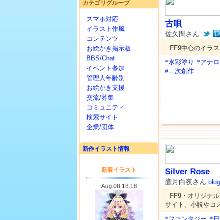
カテゴリグループ
スマホ対応
古唄
イラスト作風
佐久間さん
コンテンツ
FF9中心のイラ
お絵かき掲示板
BBS/Chat
*水彩塗り
*アナ
イベント参加
#二次創作
管理人年齢別
お絵かき支援
交流/募集
コミュニティ
検索サイト
企業/団体
新作イラスト情報
Silver Rose
鷹月白夜さん
blog
FF9・オリジナ
サイト。小説やコ
*ファンタジー
*