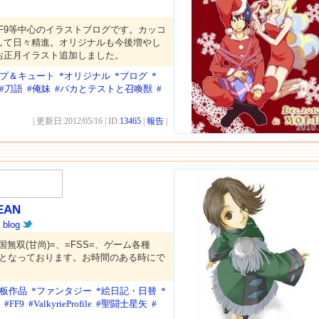
F9等中心のイラストブログです。カッコ
して日々精進。オリジナルも今後増やし
お正月イラスト追加しました。
ップ＆キュート
*オリジナル
*ブログ
*
#刀語
#俺妹
#バカとテストと召喚獣
#
| 更新日:2012/05/16 | ID:
13465
|
報告
|
2010.
EAN
ん
blog
無双(甘尚)=、=FSS=、ゲーム各種
他=、となっております。お時間のある時にで
示板作品
*ファンタジー
*絵日記・日替
*
#FF9
#ValkyrieProfile
#聖闘士星矢
#