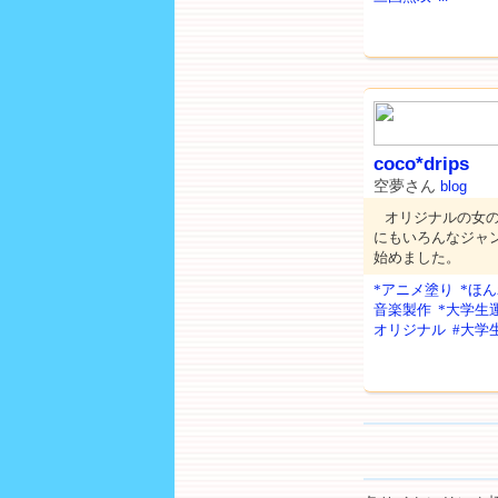
coco*drips
空夢さん
blog
オリジナルの女
にもいろんなジャン
始めました。
*アニメ塗り
*ほ
音楽製作
*大学生
オリジナル
#大学