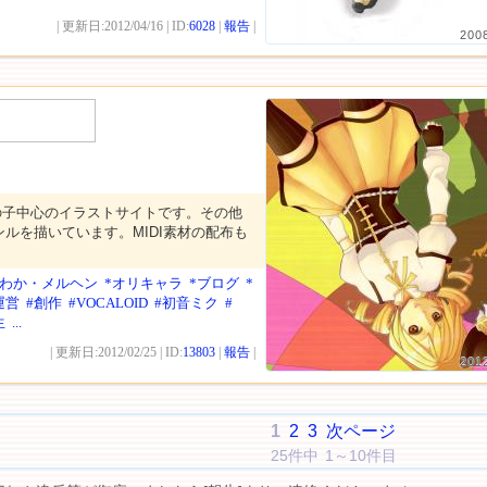
| 更新日:2012/04/16 | ID:
6028
|
報告
|
200
の子中心のイラストサイトです。その他
ルを描いています。MIDI素材の配布も
んわか・メルヘン
*オリキャラ
*ブログ
*
運営
#創作
#VOCALOID
#初音ミク
#
生
...
| 更新日:2012/02/25 | ID:
13803
|
報告
|
201
1
2
3
次ページ
25件中 1～10件目