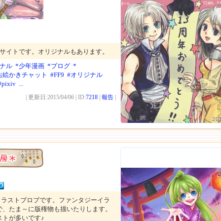
トサイトです。オリジナルもあります。
ジナル
*少年漫画
*ブログ
*
お絵かきチャット
#FF9
#オリジナル
#pixiv
...
| 更新日:2015/04/06 | ID:
7218
|
報告
|
20
イラストブロブです。ファンタジーイラ
で、たま～に版権物も描いたりします。
ストが多いです♪