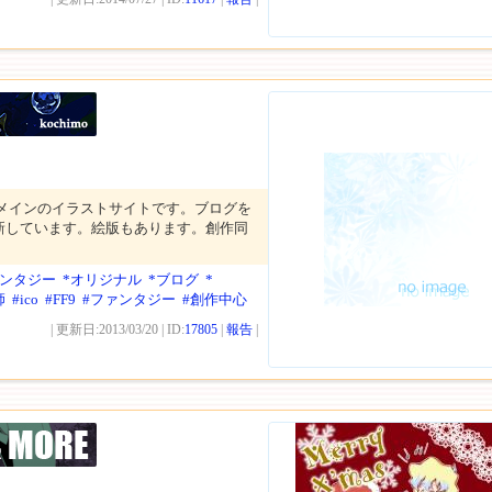
作メインのイラストサイトです。ブログを
新しています。絵版もあります。創作同
ァンタジー
*オリジナル
*ブログ
*
師
#ico
#FF9
#ファンタジー
#創作中心
| 更新日:2013/03/20 | ID:
17805
|
報告
|