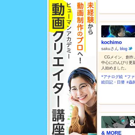
kochimo
sakuさん
blog
CGメイン、創
中心にのんびり更
人始めました。
*アナログ絵
*フ
絵日記・日替
#蟲
& MORE