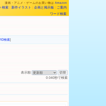
漫画・アニメ・ゲームのお買い物は
Amazon
ト検索
|
新作イラスト
|
企画と掲示板
|
ご案内
ワード検索
/ID検索
]
表示順
0.040秒で検索