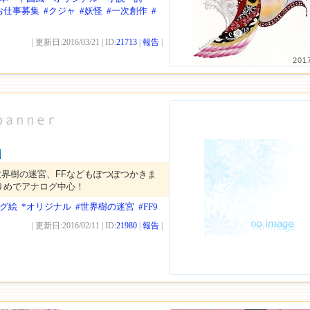
お仕事募集
#クジャ
#妖怪
#一次創作
#
| 更新日:2016/03/21 | ID:
21713
|
報告
|
201
界樹の迷宮、FFなどもぽつぽつかきま
りめでアナログ中心！
ログ絵
*オリジナル
#世界樹の迷宮
#FF9
| 更新日:2016/02/11 | ID:
21980
|
報告
|