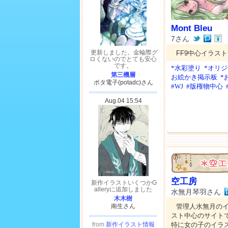
Mont Bleu
7さん
FF9中心イラス
*水彩塗り
*オリ
お絵かき掲示板
*
#WJ
#版権物中心
空工房
水無月琴羽さん
管理人水無月の
スト中心のサイト
特に女の子のイラ