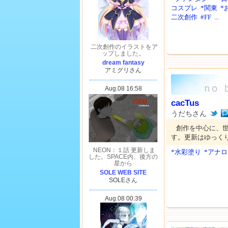
コスプレ
*関東
*
二次創作
#FF
...
cacTus
うだちさん
創作を中心に、世
す。更新はゆっく
*水彩塗り
*アナ