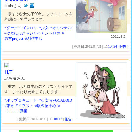
idolaさん
眠そうな女の子90%。ソフトトーンを
基調にして描いてます。
*ダーク・ゴスロリ
*少女
*オリジナル
#ゆめにっき
#ジャイアントロボ
#
2012.4.2
東方project
#創作中心
| 更新日:2012/04/02 | ID:
19434
|
報告
|
H,T
ぶち猫さん
東方、ボカロ中心のイラストサイトで
す。まったり更新しております。
*ポップ＆キュート
*少女
#VOCALOID
#東方
#イラスト
#版権物中心
#
ニコニコ動画
2011.10.30
| 更新日:2011/10/30 | ID:
16113
|
報告
|