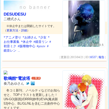
DESUDESU
二槽式さん
※休止中または閉鎖したサイトです。
（
更新方法・詳細
）
*アニメ塗り
*お姉さん
*少女
*
お仕事募集
*休止中
#鏡音リン
#
2010.10.5
初音ミク
#版権物中心
#pixiv
#
鏡音レン
...
| 更新日:2015/04/21 | ID:
16537
|
報告
|
歌鳴館*電波塔
奏乃あゆさん
冬コミ新刊、ノベルティなどのお知ら
せと、TOPイラストを更新しました！
UN-GO(新因)/DRRR(静帝)/EVA(庵貞新
53)中心、BL/GL/NLを含む二次創作中心
サイトです。