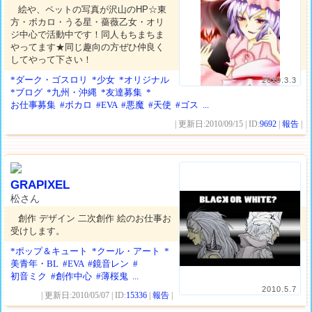
絵や、ペットの写真が沢山のHP☆東
方・ボカロ・うる星・薔薇乙女・オリ
ジ中心で活動中です！同人もちまちま
やってます★同じ趣向の方ぜひ仲良く
してやって下さい！
*ダーク・ゴスロリ
*少女
*オリジナル
2010.3.3
*ブログ
*九州・沖縄
*友達募集
*
お仕事募集
#ボカロ
#EVA
#悪魔
#天使
#ゴス
...
| 更新日:2010/09/15 | ID:
9692
|
報告
|
GRAPIXEL
松さん
創作 デザイン 二次創作 絵のお仕事お
受けします。
*ポップ＆キュート
*クール・アート
*
美青年・BL
#EVA
#鏡音レン
#
初音ミク
#創作中心
#薄桜鬼
...
2010.5.7
| 更新日:2010/05/07 | ID:
15336
|
報告
|