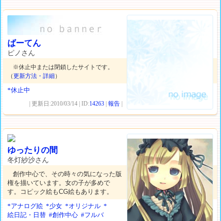
ばーてん
ピノさん
※休止中または閉鎖したサイトです。
（
更新方法・詳細
）
*休止中
| 更新日:2010/03/14 | ID:
14263
|
報告
|
ゆったりの間
冬灯紗沙さん
創作中心で、その時々の気になった版
権を描いています。女の子が多めで
す。コピック絵もCG絵もあります。
*アナログ絵
*少女
*オリジナル
*
絵日記・日替
#創作中心
#フルバ