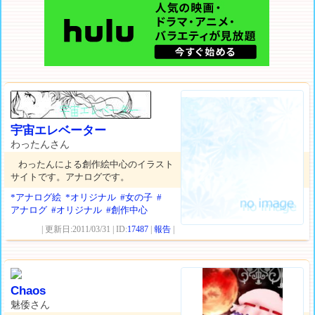
宇宙エレベーター
わったんさん
わったんによる創作絵中心のイラスト
サイトです。アナログです。
*アナログ絵
*オリジナル
#女の子
#
アナログ
#オリジナル
#創作中心
| 更新日:2011/03/31 | ID:
17487
|
報告
|
Chaos
魅倭さん