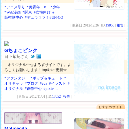
*アニメ塗り
*美青年・BL
*少年
2012.9.28
*Web漫画
*関東
#女性向け
#
版権物中心
#デュラララ!!
#UN-GO
| 更新日:2012/12/26 | ID:
19953
|
報告
|
Gちょこピンク
日下紫苑さん
オリジナル中心よろずサイトです。よ
ろしくお願いします！top&pict更新☆
*ファンタジー
*ポップ＆キュート
*
オリキャラ
*ブログ
#eva
#イラスト
#
オリジナル
#創作中心
#pixiv
...
| 更新日:2012/11/01 | ID:
17652
|
報告
|
おすすめサイト
Malicecila